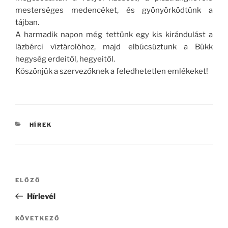
mesterséges medencéket, és gyönyörködtünk a
tájban.
A harmadik napon még tettünk egy kis kirándulást a
lázbérci víztárolóhoz, majd elbúcsúztunk a Bükk
hegység erdeitől, hegyeitől.
Köszönjük a szervezőknek a feledhetetlen emlékeket!
KATEGÓRIÁK
HÍREK
Bejegyzés
Korábbi
ELŐZŐ
navigáció
bejegyzés
Hírlevél
Következő
KÖVETKEZŐ