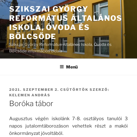
Tartalomhoz
SZIKSZAI GYÖRGY
REFORMÁTUS ÁLTALÁNOS
ISKOLA, ÓVODA ÉS
BÖLCSŐDE
Szikszai György Református Általános Iskola, Óvoda és
Bölcsőde információs oldala
Menü
BEKÜLDVE:
2021. SZEPTEMBER 2. CSÜTÖRTÖK
SZERZŐ:
KELEMEN ANDRÁS
Boróka tábor
Augusztus végén iskolánk 7-8. osztályos tanulói 3
napos jutalomtáborozáson vehettek részt a makói
önkormányzat jóvoltából.