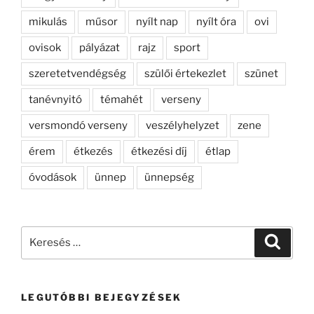
mikulás
műsor
nyílt nap
nyílt óra
ovi
ovisok
pályázat
rajz
sport
szeretetvendégség
szülői értekezlet
szünet
tanévnyitó
témahét
verseny
versmondó verseny
veszélyhelyzet
zene
érem
étkezés
étkezési díj
étlap
óvodások
ünnep
ünnepség
Keresés
Keresé
a
következő
kifejezésre:
LEGUTÓBBI BEJEGYZÉSEK