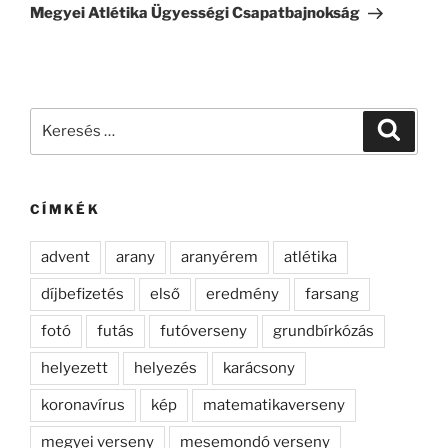
bejegyzés
Megyei Atlétika Ügyességi Csapatbajnokság
Keresés
Keresé
a
következő
kifejezésre:
CÍMKÉK
advent
arany
aranyérem
atlétika
díjbefizetés
első
eredmény
farsang
fotó
futás
futóverseny
grundbírkózás
helyezett
helyezés
karácsony
koronavírus
kép
matematikaverseny
megyei verseny
mesemondó verseny