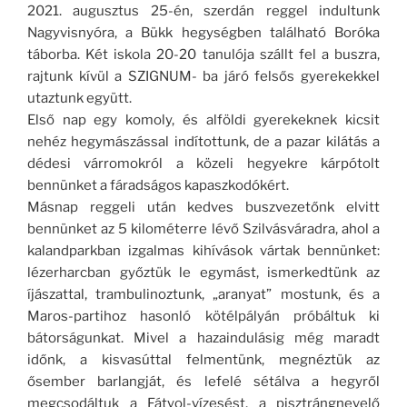
2021. augusztus 25-én, szerdán reggel indultunk
Nagyvisnyóra, a Bükk hegységben található Boróka
táborba. Két iskola 20-20 tanulója szállt fel a buszra,
rajtunk kívül a SZIGNUM- ba járó felsős gyerekekkel
utaztunk együtt.
Első nap egy komoly, és alföldi gyerekeknek kicsit
nehéz hegymászással indítottunk, de a pazar kilátás a
dédesi várromokról a közeli hegyekre kárpótolt
bennünket a fáradságos kapaszkodókért.
Másnap reggeli után kedves buszvezetőnk elvitt
bennünket az 5 kilométerre lévő Szilvásváradra, ahol a
kalandparkban izgalmas kihívások vártak bennünket:
lézerharcban győztük le egymást, ismerkedtünk az
íjászattal, trambulinoztunk, „aranyat” mostunk, és a
Maros-partihoz hasonló kötélpályán próbáltuk ki
bátorságunkat. Mivel a hazaindulásig még maradt
időnk, a kisvasúttal felmentünk, megnéztük az
ősember barlangját, és lefelé sétálva a hegyről
megcsodáltuk a Fátyol-vízesést, a pisztrángnevelő