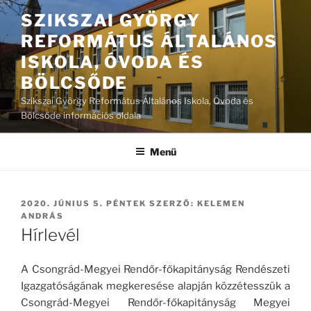
Tartalomhoz
SZIKSZAI GYÖRGY
REFORMÁTUS ÁLTALÁNOS
ISKOLA, ÓVODA ÉS
BÖLCSŐDE
Szikszai György Református Általános Iskola, Óvoda és
Bölcsőde információs oldala
Menü
BEKÜLDVE:
2020. JÚNIUS 5. PÉNTEK
SZERZŐ:
KELEMEN
ANDRÁS
Hírlevél
A Csongrád-Megyei Rendőr-főkapitányság Rendészeti
Igazgatóságának megkeresése alapján közzétesszük a
Csongrád-Megyei Rendőr-főkapitányság Megyei