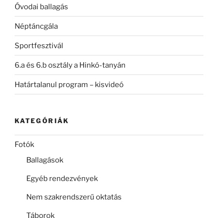
Óvodai ballagás
Néptáncgála
Sportfesztivál
6.a és 6.b osztály a Hinkó-tanyán
Határtalanul program – kisvideó
KATEGÓRIÁK
Fotók
Ballagások
Egyéb rendezvények
Nem szakrendszerű oktatás
Táborok