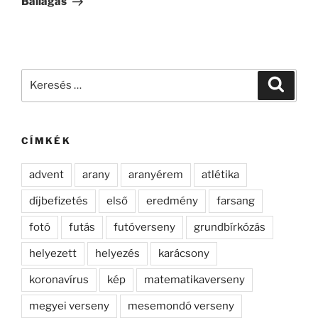
Ballagás
Keresés
Keresé
a
következő
kifejezésre:
CÍMKÉK
advent
arany
aranyérem
atlétika
díjbefizetés
első
eredmény
farsang
fotó
futás
futóverseny
grundbírkózás
helyezett
helyezés
karácsony
koronavírus
kép
matematikaverseny
megyei verseny
mesemondó verseny