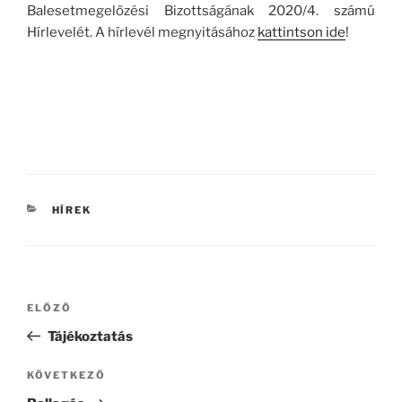
Balesetmegelőzési Bizottságának 2020/4. számú
Hírlevelét. A hírlevél megnyitásához
kattintson ide
!
KATEGÓRIÁK
HÍREK
Bejegyzés
Korábbi
ELŐZŐ
navigáció
bejegyzés
Tájékoztatás
Következő
KÖVETKEZŐ
bejegyzés