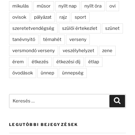
mikulás
műsor
nyílt nap
nyílt óra
ovi
ovisok
pályázat
rajz
sport
szeretetvendégség
szülői értekezlet
szünet
tanévnyitó
témahét
verseny
versmondó verseny
veszélyhelyzet
zene
érem
étkezés
étkezési díj
étlap
óvodások
ünnep
ünnepség
Keresés
Keresé
a
következő
kifejezésre:
LEGUTÓBBI BEJEGYZÉSEK