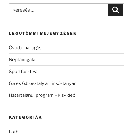
Keresés
Keresé
a
következő
kifejezésre:
LEGUTÓBBI BEJEGYZÉSEK
Óvodai ballagás
Néptáncgála
Sportfesztivál
6.a és 6.b osztály a Hinkó-tanyán
Határtalanul program – kisvideó
KATEGÓRIÁK
Fotók