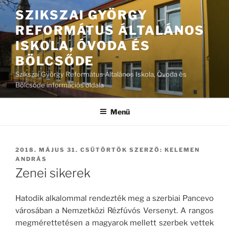
Tartalomhoz
SZIKSZAI GYÖRGY
REFORMÁTUS ÁLTALÁNOS
ISKOLA, ÓVODA ÉS
BÖLCSŐDE
Szikszai György Református Általános Iskola, Óvoda és
Bölcsőde információs oldala
Menü
BEKÜLDVE:
2018. MÁJUS 31. CSÜTÖRTÖK
SZERZŐ:
KELEMEN
ANDRÁS
Zenei sikerek
Hatodik alkalommal rendezték meg a szerbiai Pancevo
városában a Nemzetközi Rézfúvós Versenyt. A rangos
megmérettetésen a magyarok mellett szerbek vettek