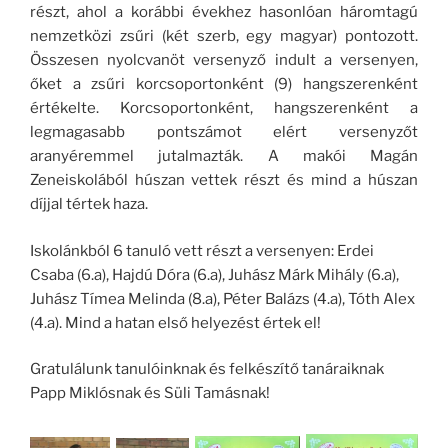
részt, ahol a korábbi évekhez hasonlóan háromtagú
nemzetközi zsűri (két szerb, egy magyar) pontozott.
Összesen nyolcvanöt versenyző indult a versenyen,
őket a zsűri korcsoportonként (9) hangszerenként
értékelte. Korcsoportonként, hangszerenként a
legmagasabb pontszámot elért versenyzőt
aranyéremmel jutalmazták. A makói Magán
Zeneiskolából húszan vettek részt és mind a húszan
díjjal tértek haza.
Iskolánkból 6 tanuló vett részt a versenyen: Erdei
Csaba (6.a), Hajdú Dóra (6.a), Juhász Márk Mihály (6.a),
Juhász Tímea Melinda (8.a), Péter Balázs (4.a), Tóth Alex
(4.a). Mind a hatan első helyezést értek el!
Gratulálunk tanulóinknak és felkészítő tanáraiknak
Papp Miklósnak és Süli Tamásnak!