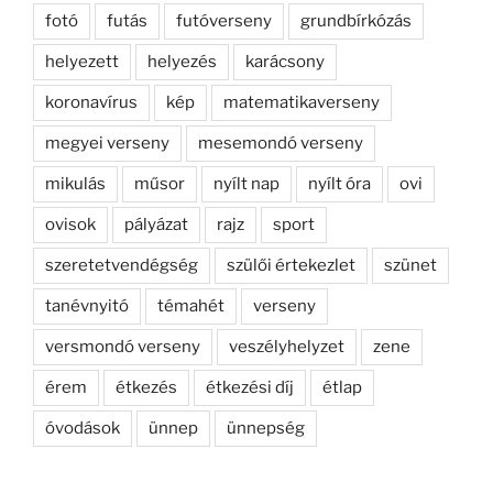
fotó
futás
futóverseny
grundbírkózás
helyezett
helyezés
karácsony
koronavírus
kép
matematikaverseny
megyei verseny
mesemondó verseny
mikulás
műsor
nyílt nap
nyílt óra
ovi
ovisok
pályázat
rajz
sport
szeretetvendégség
szülői értekezlet
szünet
tanévnyitó
témahét
verseny
versmondó verseny
veszélyhelyzet
zene
érem
étkezés
étkezési díj
étlap
óvodások
ünnep
ünnepség