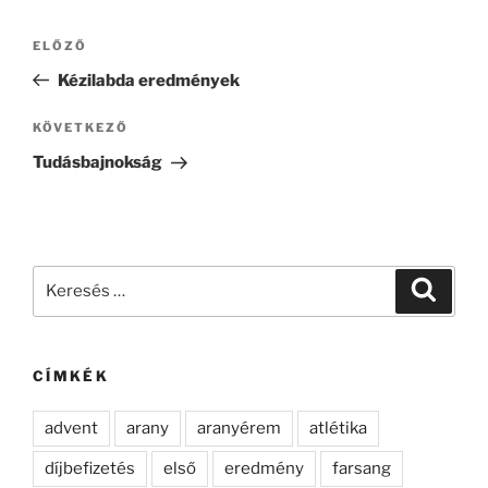
Bejegyzés
Korábbi
ELŐZŐ
navigáció
bejegyzés
Kézilabda eredmények
Következő
KÖVETKEZŐ
bejegyzés
Tudásbajnokság
Keresés
Keresé
a
következő
kifejezésre:
CÍMKÉK
advent
arany
aranyérem
atlétika
díjbefizetés
első
eredmény
farsang