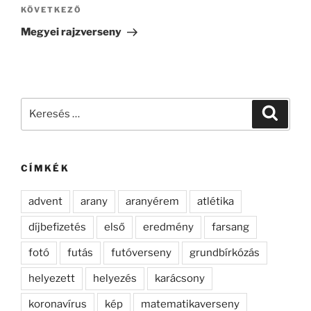
Következő
KÖVETKEZŐ
bejegyzés
Megyei rajzverseny
Keresés
Keresé
a
következő
kifejezésre:
CÍMKÉK
advent
arany
aranyérem
atlétika
díjbefizetés
első
eredmény
farsang
fotó
futás
futóverseny
grundbírkózás
helyezett
helyezés
karácsony
koronavírus
kép
matematikaverseny