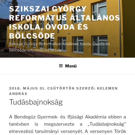
Tartalomhoz
SZIKSZAI GYÖRGY
REFORMÁTUS ÁLTALÁNOS
ISKOLA, ÓVODA ÉS
BÖLCSŐDE
Szikszai György Református Általános Iskola, Óvoda és
Bölcsőde információs oldala
Menü
BEKÜLDVE:
2018. MÁJUS 31. CSÜTÖRTÖK
SZERZŐ:
KELEMEN
ANDRÁS
Tudásbajnokság
A Bendegúz Gyermek- és Ifjúsági Akadémia ebben a
tanévben is megszervezte a „Tudásbajnokság”
elnevezésű tanulmányi versenyét. A versenyen Török