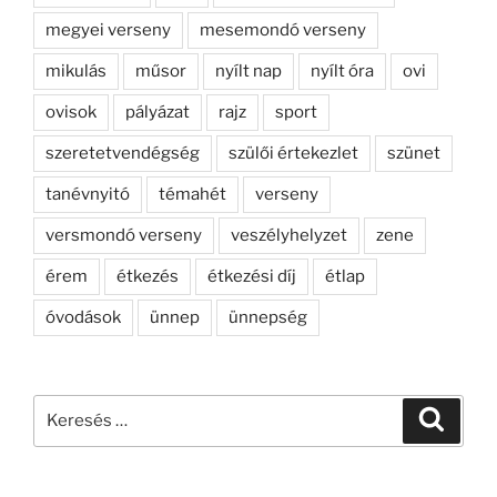
megyei verseny
mesemondó verseny
mikulás
műsor
nyílt nap
nyílt óra
ovi
ovisok
pályázat
rajz
sport
szeretetvendégség
szülői értekezlet
szünet
tanévnyitó
témahét
verseny
versmondó verseny
veszélyhelyzet
zene
érem
étkezés
étkezési díj
étlap
óvodások
ünnep
ünnepség
Keresés
Keresé
a
következő
kifejezésre: