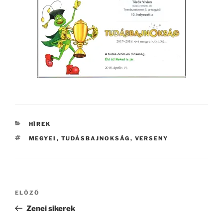
KATEGÓRIÁK
HÍREK
CÍMKÉK
MEGYEI
,
TUDÁSBAJNOKSÁG
,
VERSENY
Bejegyzés
Korábbi
ELŐZŐ
navigáció
bejegyzés
Zenei sikerek