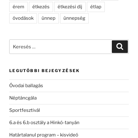
érem
étkezés
étkezési díj
étlap
óvodások
ünnep
ünnepség
Keresés
Keresé
a
következő
kifejezésre:
LEGUTÓBBI BEJEGYZÉSEK
Óvodai ballagás
Néptáncgála
Sportfesztivál
6.a és 6.b osztály a Hinkó-tanyán
Határtalanul program – kisvideó