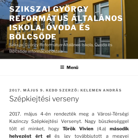
Tartalomhoz
SZIKSZAI GYÖRGY
REFORMÁTUS ÁLTALÁNOS
ISKOLA, ÓVODA ÉS
BÖLCSŐDE
Szikszai György Református Általános Iskola, Óvoda és
Bölcsőde információs oldala
Menü
BEKÜLDVE:
2017. MÁJUS 9. KEDD
SZERZŐ:
KELEMEN ANDRÁS
Szépkiejtési verseny
2017. május 4-én rendezték meg a Városi-Térségi
Kazinczy Szépkiejtési Versenyt. Nagy büszkeséggel
tölt el minket, hogy
Török Vivien
(4.a)
második
helyezést ért el
és így továbbjutott a megyei