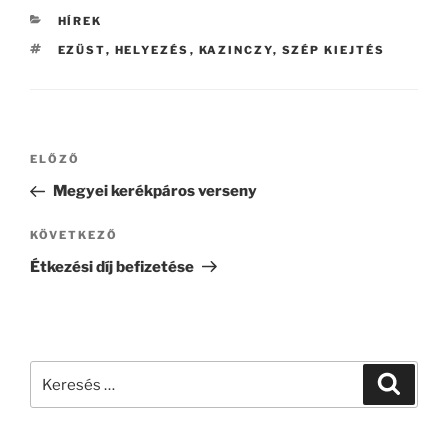
KATEGÓRIÁK
HÍREK
CÍMKÉK
EZÜST
,
HELYEZÉS
,
KAZINCZY
,
SZÉP KIEJTÉS
Bejegyzés
Korábbi
ELŐZŐ
navigáció
bejegyzés
Megyei kerékpáros verseny
Következő
KÖVETKEZŐ
bejegyzés
Étkezési díj befizetése
Keresés
Keresé
a
következő
kifejezésre: