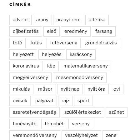
CÍMKÉK
advent
arany
aranyérem
atlétika
díjbefizetés
első
eredmény
farsang
fotó
futás
futóverseny
grundbírkózás
helyezett
helyezés
karácsony
koronavírus
kép
matematikaverseny
megyei verseny
mesemondó verseny
mikulás
műsor
nyílt nap
nyílt óra
ovi
ovisok
pályázat
rajz
sport
szeretetvendégség
szülői értekezlet
szünet
tanévnyitó
témahét
verseny
versmondó verseny
veszélyhelyzet
zene