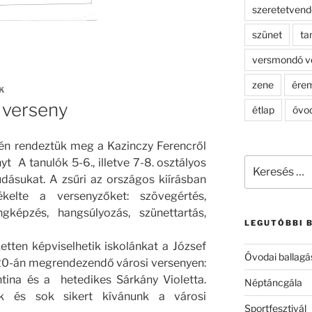
szeretetven
szünet
ta
versmondó v
zene
ére
K
i verseny
étlap
óvo
-én rendeztük meg a Kazinczy Ferencről
Keresés
yt A tanulók 5-6., illetve 7-8. osztályos
a
dásukat. A zsűri az országos kiírásban
következő
kelte a versenyzőket: szövegértés,
kifejezésre:
gképzés, hangsúlyozás, szünettartás,
LEGUTÓBBI 
etten képviselhetik iskolánkat a József
Óvodai ballagá
20-án megrendezendő városi versenyen:
tina és a hetedikes Sárkány Violetta.
Néptáncgála
ek és sok sikert kívánunk a városi
Sportfesztivál