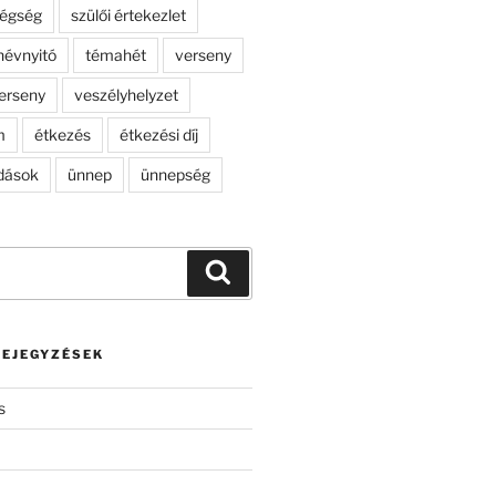
dégség
szülői értekezlet
névnyitó
témahét
verseny
erseny
veszélyhelyzet
m
étkezés
étkezési díj
dások
ünnep
ünnepség
Keresés
BEJEGYZÉSEK
s