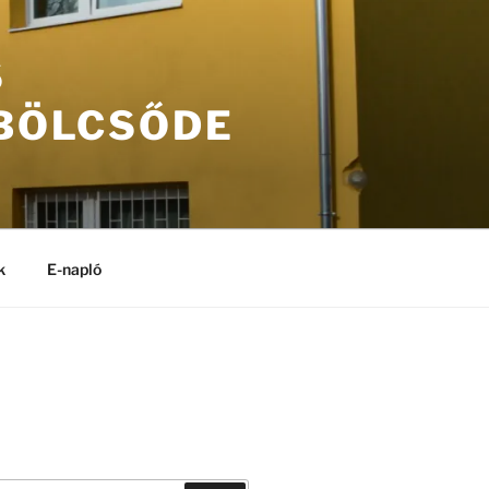
S
 BÖLCSŐDE
k
E-napló