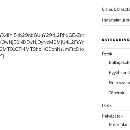
6.a és 6.b oszt
Határtalanul p
YXdlYi5nb29nbGUuY29tL2RhdGEvZm
KATEGÓRIÁK
MDQwNjE0NDEwNjQyNzM0MjU4L2FsYn
MTQ1OTI4MT9hbHQ9cnNzJmFtcDto
Fotók
”]
Ballagások
Egyéb ren
Nem szakre
Táborok
Hírek
Pályázatok
Határtalan