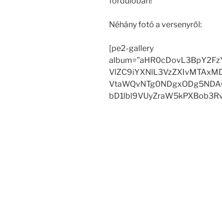
fordulóban!
Néhány fotó a versenyről:
[pe2-gallery
album=”aHR0cDovL3BpY2Fz
VlZC9iYXNlL3VzZXIvMTAx
VtaWQvNTg0NDgxODg5NDA0
bD1lbl9VUyZraW5kPXBob3Rv