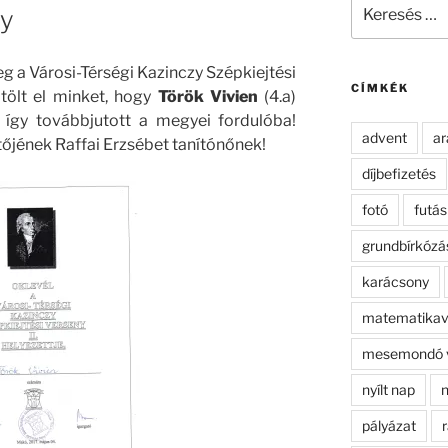
Keresés
ny
a
következő
kifejezésre:
 a Városi-Térségi Kazinczy Szépkiejtési
CÍMKÉK
tölt el minket, hogy
Török Vivien
(4.a)
így továbbjutott a megyei fordulóba!
advent
ar
ítőjének Raffai Erzsébet tanítónőnek!
díjbefizetés
fotó
futás
grundbírkózá
karácsony
matematikav
mesemondó 
nyílt nap
n
pályázat
r