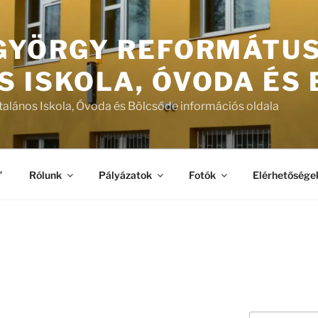
 GYÖRGY REFORMÁTU
S ISKOLA, ÓVODA ÉS
talános Iskola, Óvoda és Bölcsőde információs oldala
”
Rólunk
Pályázatok
Fotók
Elérhetősége