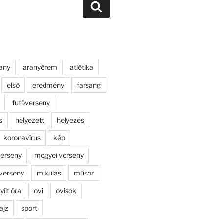
Keresés
any
aranyérem
atlétika
első
eredmény
farsang
futóverseny
s
helyezett
helyezés
koronavírus
kép
erseny
megyei verseny
verseny
mikulás
műsor
yílt óra
ovi
ovisok
ajz
sport