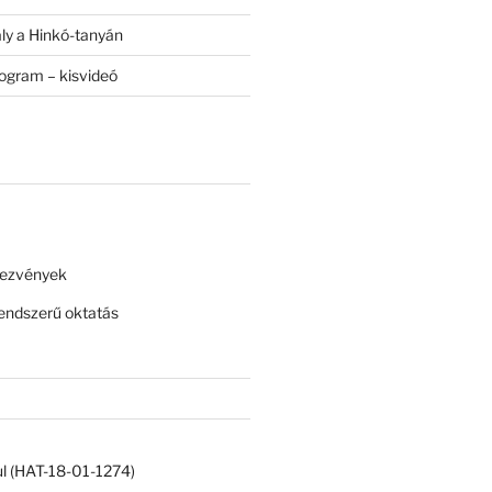
ály a Hinkó-tanyán
rogram – kisvideó
dezvények
ndszerű oktatás
ul (HAT-18-01-1274)