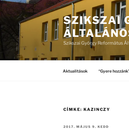
Tartalomhoz
SZIKSZAI
ÁLTALÁNO
Szikszai György Református Ál
Aktualitások
“Gyere hozzánk
CÍMKE:
KAZINCZY
BEKÜLDVE:
2017. MÁJUS 9. KEDD