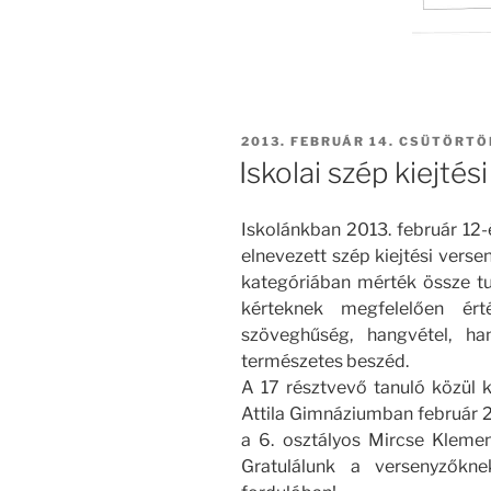
BEKÜLDVE:
2013. FEBRUÁR 14. CSÜTÖRTÖ
Iskolai szép kiejtés
Iskolánkban 2013. február 12
elnevezett szép kiejtési versen
kategóriában mérték össze tu
kérteknek megfelelően érté
szöveghűség, hangvétel, han
természetes beszéd.
A 17 résztvevő tanuló közül k
Attila Gimnáziumban február 
a 6. osztályos Mircse Klemen
Gratulálunk a versenyzőkn