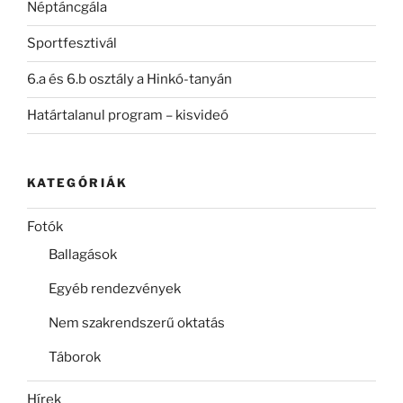
Néptáncgála
Sportfesztivál
6.a és 6.b osztály a Hinkó-tanyán
Határtalanul program – kisvideó
KATEGÓRIÁK
Fotók
Ballagások
Egyéb rendezvények
Nem szakrendszerű oktatás
Táborok
Hírek