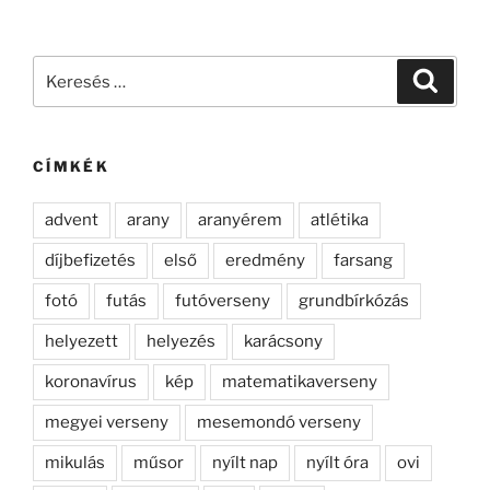
Keresés
Keresé
a
következő
kifejezésre:
CÍMKÉK
advent
arany
aranyérem
atlétika
díjbefizetés
első
eredmény
farsang
fotó
futás
futóverseny
grundbírkózás
helyezett
helyezés
karácsony
koronavírus
kép
matematikaverseny
megyei verseny
mesemondó verseny
mikulás
műsor
nyílt nap
nyílt óra
ovi