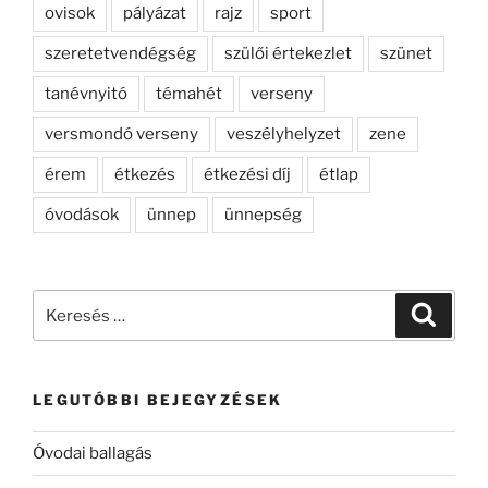
ovisok
pályázat
rajz
sport
szeretetvendégség
szülői értekezlet
szünet
tanévnyitó
témahét
verseny
versmondó verseny
veszélyhelyzet
zene
érem
étkezés
étkezési díj
étlap
óvodások
ünnep
ünnepség
Keresés
Keresé
a
következő
kifejezésre:
LEGUTÓBBI BEJEGYZÉSEK
Óvodai ballagás