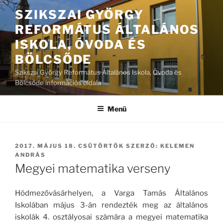
Tartalomhoz
SZIKSZAI GYÖRGY
REFORMÁTUS ÁLTALÁNOS
ISKOLA, ÓVODA ÉS
BÖLCSŐDE
Szikszai György Református Általános Iskola, Óvoda és
Bölcsőde információs oldala
Menü
BEKÜLDVE:
2017. MÁJUS 18. CSÜTÖRTÖK
SZERZŐ:
KELEMEN
ANDRÁS
Megyei matematika verseny
Hódmezővásárhelyen, a Varga Tamás Általános
Iskolában május 3-án rendezték meg az általános
iskolák 4. osztályosai számára a megyei matematika