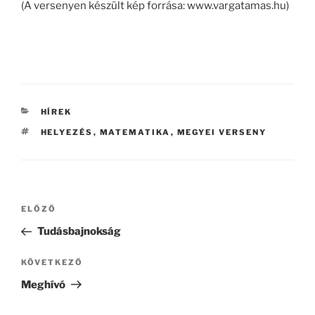
(A versenyen készült kép forrása: www.vargatamas.hu)
KATEGÓRIÁK
HÍREK
CÍMKÉK
HELYEZÉS
,
MATEMATIKA
,
MEGYEI VERSENY
Bejegyzés
Korábbi
ELŐZŐ
navigáció
bejegyzés
Tudásbajnokság
Következő
KÖVETKEZŐ
bejegyzés
Meghívó