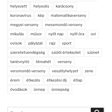
helyezett
helyezés
karácsony
koronavírus
kép
matematikaverseny
megyei verseny
mesemondó verseny
mikulás
műsor
nyílt nap
nyílt óra
ovi
ovisok
pályázat
rajz
sport
szeretetvendégség
szülői értekezlet
szünet
tanévnyitó
témahét
verseny
versmondó verseny
veszélyhelyzet
zene
érem
étkezés
étkezési díj
étlap
óvodások
ünnep
ünnepség
Keresés
Keresé