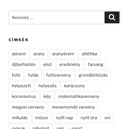
Keresés
Keresé
a
következő
kifejezésre:
CÍMKÉK
advent
arany
aranyérem
atlétika
díjbefizetés
első
eredmény
farsang
fotó
futás
futóverseny
grundbírkózás
helyezett
helyezés
karácsony
koronavírus
kép
matematikaverseny
megyei verseny
mesemondó verseny
mikulás
műsor
nyílt nap
nyílt óra
ovi
ovisok
pályázat
rajz
sport