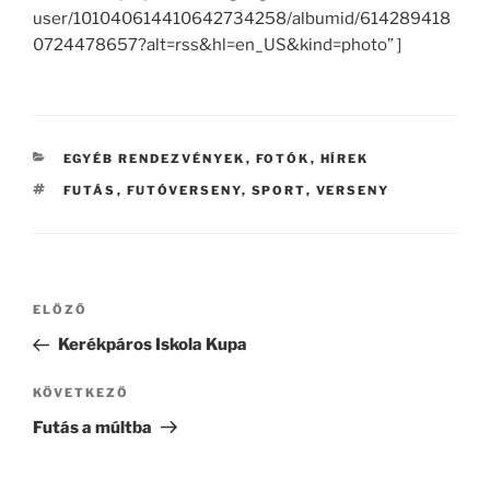
user/101040614410642734258/albumid/614289418
0724478657?alt=rss&hl=en_US&kind=photo” ]
KATEGÓRIÁK
EGYÉB RENDEZVÉNYEK
,
FOTÓK
,
HÍREK
CÍMKÉK
FUTÁS
,
FUTÓVERSENY
,
SPORT
,
VERSENY
Bejegyzés
Korábbi
ELŐZŐ
navigáció
bejegyzés
Kerékpáros Iskola Kupa
Következő
KÖVETKEZŐ
bejegyzés
Futás a múltba