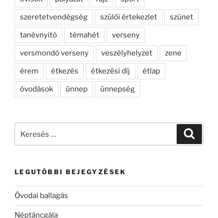
szeretetvendégség
szülői értekezlet
szünet
tanévnyitó
témahét
verseny
versmondó verseny
veszélyhelyzet
zene
érem
étkezés
étkezési díj
étlap
óvodások
ünnep
ünnepség
Keresés
Keresé
a
következő
kifejezésre:
LEGUTÓBBI BEJEGYZÉSEK
Óvodai ballagás
Néptáncgála