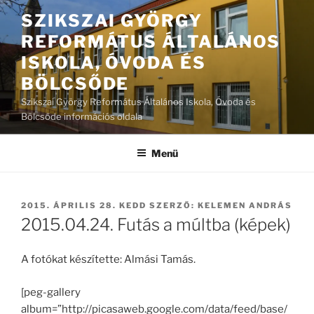
Tartalomhoz
SZIKSZAI GYÖRGY
REFORMÁTUS ÁLTALÁNOS
ISKOLA, ÓVODA ÉS
BÖLCSŐDE
Szikszai György Református Általános Iskola, Óvoda és
Bölcsőde információs oldala
Menü
BEKÜLDVE:
2015. ÁPRILIS 28. KEDD
SZERZŐ:
KELEMEN ANDRÁS
2015.04.24. Futás a múltba (képek)
A fotókat készítette: Almási Tamás.
[peg-gallery
album=”http://picasaweb.google.com/data/feed/base/