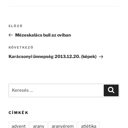
Bejegyzés
Korábbi
ELŐZŐ
navigáció
bejegyzés
Mézeskalács buli az oviban
Következő
KÖVETKEZŐ
bejegyzés
Karácsonyi ünnepség 2013.12.20. (képek)
Keresés
Keresé
a
következő
kifejezésre:
CÍMKÉK
advent
arany
aranyérem
atlétika