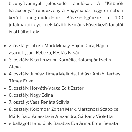
bizonyítvánnyal jeleskedő tanulókat. A “Kitűnők
karácsonya” rendezvény a Hagymaház nagytermében
került megrendezésre. Büszkeségünkre a 400
jutalmazott gyermek között iskolánk következő tanulói
is ott ülhettek:
2. osztály: Juhász Márk Mihály, Hajdú Dóra, Hajdú
Zsanett, Jani Rebeka, Restás István
3. osztály: Kiss Fruzsina Kornélia, Kolompár Evelin
Alexa
4. osztály: Juhász Tímea Melinda, Juhász Anikó, Terhes
Tímea Erika
5. osztály: Horváth-Varga Edit Eszter
6. osztály: Nagy Edina
7. osztály: Vass Renáta Szilvia
8. osztály: Kolompár Zoltán Márk, Martonosi Szabolcs
Márk, Rácz Anasztázia Alexandra, Sárkány Violetta
elballagott tanulóink: Barabás Éva Anna, Erdei Renáta