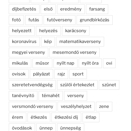
díjbefizetés
első
eredmény
farsang
fotó
futás
futóverseny
grundbírkózás
helyezett
helyezés
karácsony
koronavírus
kép
matematikaverseny
megyei verseny
mesemondó verseny
mikulás
műsor
nyílt nap
nyílt óra
ovi
ovisok
pályázat
rajz
sport
szeretetvendégség
szülői értekezlet
szünet
tanévnyitó
témahét
verseny
versmondó verseny
veszélyhelyzet
zene
érem
étkezés
étkezési díj
étlap
óvodások
ünnep
ünnepség