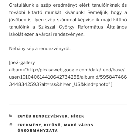
Gratulálunk a szép eredményt elért tanulóinknak és
további kitartó munkát kívánunk! Reméljük, hogy a
jövőben is ilyen szép számmal képviselik majd kitűnő
tanulóink a Szikszai György Református Általános
Iskolát ezen a városi rendezvényen.
Néhány kép a rendezvényről:
[pe2-gallery
album=”http://picasaweb.google.com/data/feed/base/
user/101040614410642734258/albumid/595847466
3448342593?alt=rss&hl=en_US&kind=photo” ]
KATEGÓRIÁK
EGYÉB RENDEZVÉNYEK
,
HÍREK
CÍMKÉK
EREDMÉNY
,
KITŰNŐ
,
MAKÓ VÁROS
ÖNKORMÁNYZATA