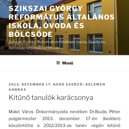
Tartalomhoz
SZIKSZAI GYÖRGY
REFORMÁTUS ÁLTALÁNOS
ISKOLA, ÓVODA ÉS
BÖLCSŐDE
Szikszai György Református Általános Iskola, Óvoda és
Bölcsőde információs oldala
Menü
BEKÜLDVE:
2013. DECEMBER 17. KEDD
SZERZŐ:
KELEMEN
ANDRÁS
Kitűnő tanulók karácsonya
Makó Város Önkormányzata nevében Dr.Buzás Péter
polgármester 2013. december 17-én (kedden)
köszöntötte a 2012/2013-as tanév végén kitűnő