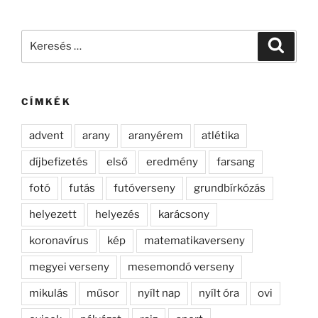
Keresés
Keresé
a
következő
kifejezésre:
CÍMKÉK
advent
arany
aranyérem
atlétika
díjbefizetés
első
eredmény
farsang
fotó
futás
futóverseny
grundbírkózás
helyezett
helyezés
karácsony
koronavírus
kép
matematikaverseny
megyei verseny
mesemondó verseny
mikulás
műsor
nyílt nap
nyílt óra
ovi