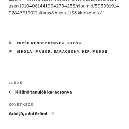
user/101040614410642734258/albumid/595991914
9284761601?alt=rss&hl=en_US&kind=photo” ]
KATEGÓRIÁK
EGYÉB RENDEZVÉNYEK
,
FOTÓK
CÍMKÉK
ISKOLAI MŰSOR
,
KARÁCSONY
,
KÉP
,
MŰSOR
Bejegyzés
Korábbi
ELŐZŐ
navigáció
bejegyzés
Kitűnő tanulók karácsonya
Következő
KÖVETKEZŐ
bejegyzés
Adni jó, adni öröm!