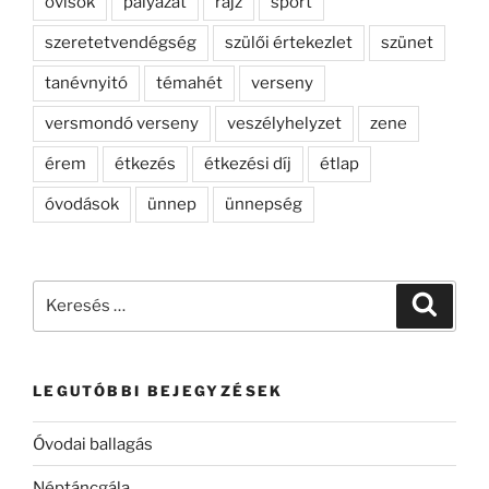
ovisok
pályázat
rajz
sport
szeretetvendégség
szülői értekezlet
szünet
tanévnyitó
témahét
verseny
versmondó verseny
veszélyhelyzet
zene
érem
étkezés
étkezési díj
étlap
óvodások
ünnep
ünnepség
Keresés
Keresé
a
következő
kifejezésre:
LEGUTÓBBI BEJEGYZÉSEK
Óvodai ballagás
Néptáncgála