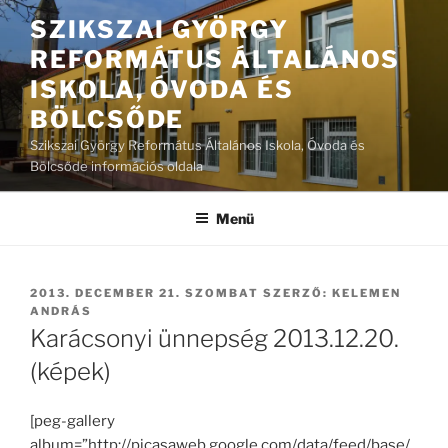
Tartalomhoz
SZIKSZAI GYÖRGY
REFORMÁTUS ÁLTALÁNOS
ISKOLA, ÓVODA ÉS
BÖLCSŐDE
Szikszai György Református Általános Iskola, Óvoda és
Bölcsőde információs oldala
Menü
BEKÜLDVE:
2013. DECEMBER 21. SZOMBAT
SZERZŐ:
KELEMEN
ANDRÁS
Karácsonyi ünnepség 2013.12.20.
(képek)
[peg-gallery
album=”http://picasaweb.google.com/data/feed/base/