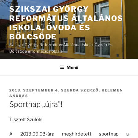
Tartalomhoz
SZIKSZAI GYÖRGY
REFORMÁTUS ÁLTALÁNOS
ISKOLA, ÓVODA ÉS
BÖLCSŐDE
Szikszai György Református Általános Iskola, Óvoda és
Bölcsőde információs oldala
Menü
BEKÜLDVE:
2013. SZEPTEMBER 4. SZERDA
SZERZŐ:
KELEMEN
ANDRÁS
Sportnap „újra”!
Tisztelt Szülők!
A 2013.09.03-ára meghirdetett sportnap a