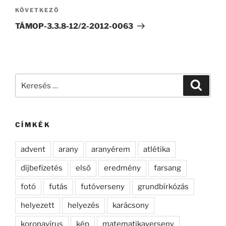
Következő
KÖVETKEZŐ
bejegyzés
TÁMOP-3.3.8-12/2-2012-0063
Keresés
Keresé
a
következő
kifejezésre:
CÍMKÉK
advent
arany
aranyérem
atlétika
díjbefizetés
első
eredmény
farsang
fotó
futás
futóverseny
grundbírkózás
helyezett
helyezés
karácsony
koronavírus
kép
matematikaverseny