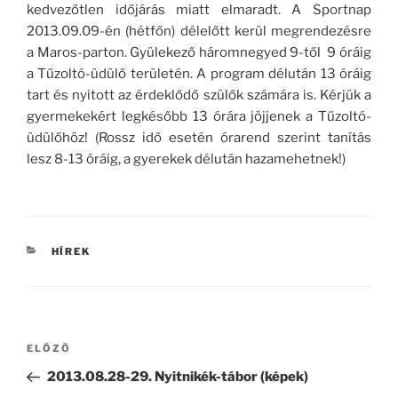
kedvezőtlen időjárás miatt elmaradt. A Sportnap
2013.09.09-én (hétfőn) délelőtt kerül megrendezésre
a Maros-parton. Gyülekező háromnegyed 9-től 9 óráig
a Tűzoltó-üdülő területén. A program délután 13 óráig
tart és nyitott az érdeklődő szülők számára is. Kérjük a
gyermekekért legkésőbb 13 órára jöjjenek a Tűzoltó-
üdülőhöz! (Rossz idő esetén órarend szerint tanítás
lesz 8-13 óráig, a gyerekek délután hazamehetnek!)
KATEGÓRIÁK
HÍREK
Bejegyzés
Korábbi
ELŐZŐ
navigáció
bejegyzés
2013.08.28-29. Nyitnikék-tábor (képek)