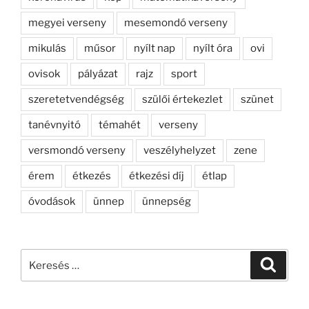
megyei verseny
mesemondó verseny
mikulás
műsor
nyílt nap
nyílt óra
ovi
ovisok
pályázat
rajz
sport
szeretetvendégség
szülői értekezlet
szünet
tanévnyitó
témahét
verseny
versmondó verseny
veszélyhelyzet
zene
érem
étkezés
étkezési díj
étlap
óvodások
ünnep
ünnepség
Keresés
Keresé
a
következő
kifejezésre: