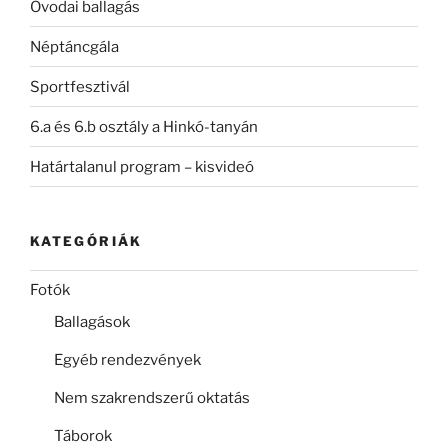
Óvodai ballagás
Néptáncgála
Sportfesztivál
6.a és 6.b osztály a Hinkó-tanyán
Határtalanul program – kisvideó
KATEGÓRIÁK
Fotók
Ballagások
Egyéb rendezvények
Nem szakrendszerű oktatás
Táborok