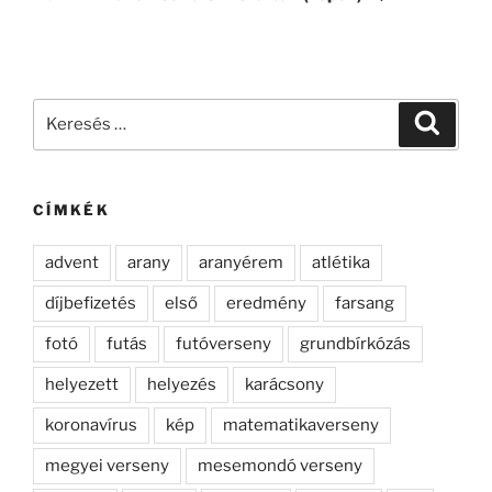
Keresés
Keresé
a
következő
kifejezésre:
CÍMKÉK
advent
arany
aranyérem
atlétika
díjbefizetés
első
eredmény
farsang
fotó
futás
futóverseny
grundbírkózás
helyezett
helyezés
karácsony
koronavírus
kép
matematikaverseny
megyei verseny
mesemondó verseny