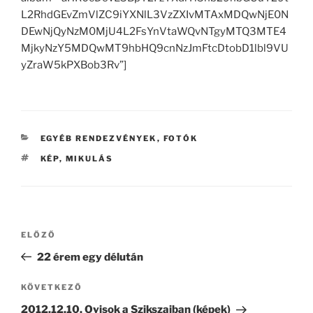
L2RhdGEvZmVlZC9iYXNlL3VzZXIvMTAxMDQwNjE0N
DEwNjQyNzM0MjU4L2FsYnVtaWQvNTgyMTQ3MTE4
MjkyNzY5MDQwMT9hbHQ9cnNzJmFtcDtobD1lbl9VU
yZraW5kPXBob3Rv”]
KATEGÓRIÁK
EGYÉB RENDEZVÉNYEK
,
FOTÓK
CÍMKÉK
KÉP
,
MIKULÁS
Bejegyzés
Korábbi
ELŐZŐ
navigáció
bejegyzés
22 érem egy délután
Következő
KÖVETKEZŐ
bejegyzés
2012.12.10. Ovisok a Szikszaiban (képek)