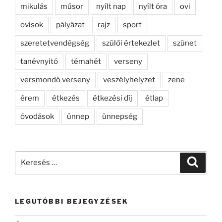
mikulás
műsor
nyílt nap
nyílt óra
ovi
ovisok
pályázat
rajz
sport
szeretetvendégség
szülői értekezlet
szünet
tanévnyitó
témahét
verseny
versmondó verseny
veszélyhelyzet
zene
érem
étkezés
étkezési díj
étlap
óvodások
ünnep
ünnepség
Keresés
Keresé
a
következő
kifejezésre:
LEGUTÓBBI BEJEGYZÉSEK