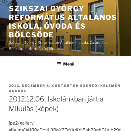
Tartalomhoz
SZIKSZAI GYÖRGY
REFORMÁTUS ÁLTALÁNOS
ISKOLA, ÓVODA ÉS
BÖLCSŐDE
Szikszai György Református Általános Iskola, Óvoda és
Bölcsőde információs oldala
Menü
BEKÜLDVE:
2012. DECEMBER 6. CSÜTÖRTÖK
SZERZŐ:
KELEMEN
ANDRÁS
2012.12.06. Iskolánkban járt a
Mikulás (képek)
[pe2-gallery
album=”aHR0cDovL3BpY2FzYXdlYi5nb29nbGUuY29t