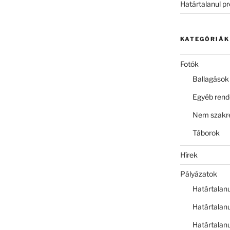
Határtalanul p
KATEGÓRIÁK
Fotók
Ballagások
Egyéb ren
Nem szakre
Táborok
Hírek
Pályázatok
Határtalan
Határtalan
Határtalan