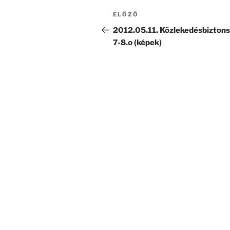
Bejegyzés
Korábbi
ELŐZŐ
navigáció
bejegyzés
2012.05.11. Közlekedésbizton
7-8.o (képek)