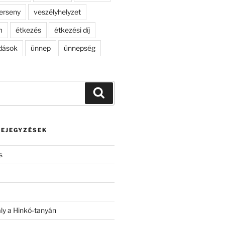
erseny
veszélyhelyzet
m
étkezés
étkezési díj
dások
ünnep
ünnepség
Keresés
BEJEGYZÉSEK
s
ály a Hinkó-tanyán