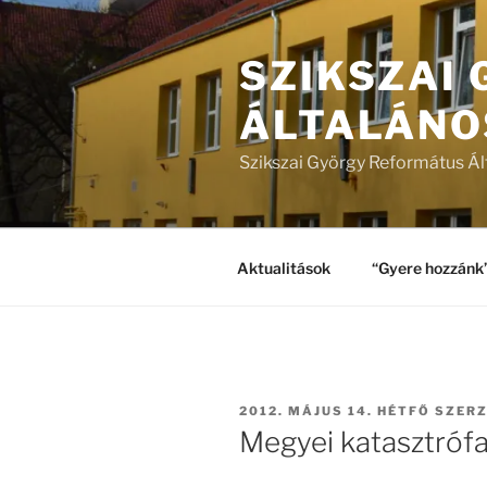
Tartalomhoz
SZIKSZAI
ÁLTALÁNO
Szikszai György Református Ál
Aktualitások
“Gyere hozzánk
BEKÜLDVE:
2012. MÁJUS 14. HÉTFŐ
SZER
Megyei katasztróf