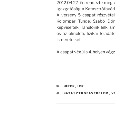
2012.04.27-én rendezte meg 
Igazgatóság a Katasztrófavéde
A verseny 5 csapat részvétel
Kolompár Tünde, Szabó Dóra
képviselték. Tanulóink lelkii
és az elméleti, fizikai felad
ismereteiket.
A csapat végül a 4. helyen vég
KATEGÓRIÁK
HÍREK
,
IPR
CÍMKÉK
KATASZTRÓFAVÉDELEM
,
V