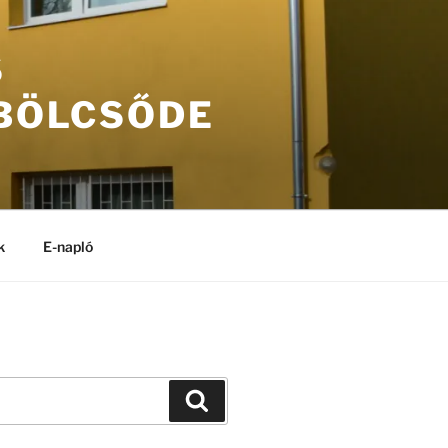
S
 BÖLCSŐDE
k
E-napló
Keresés