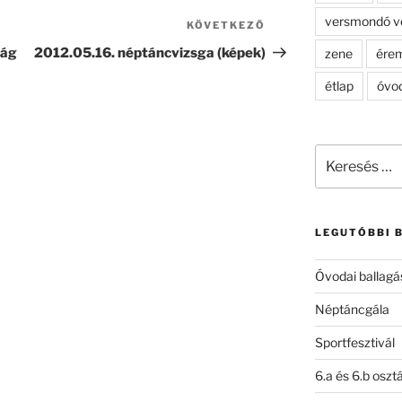
versmondó v
KÖVETKEZŐ
Következő
bejegyzés
ság
2012.05.16. néptáncvizsga (képek)
zene
ére
étlap
óvo
Keresés
a
következő
kifejezésre:
LEGUTÓBBI 
Óvodai ballagá
Néptáncgála
Sportfesztivál
6.a és 6.b oszt