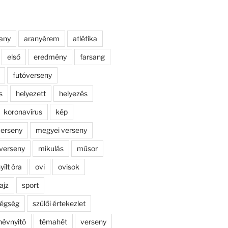
any
aranyérem
atlétika
első
eredmény
farsang
futóverseny
s
helyezett
helyezés
koronavírus
kép
erseny
megyei verseny
verseny
mikulás
műsor
yílt óra
ovi
ovisok
ajz
sport
dégség
szülői értekezlet
névnyitó
témahét
verseny