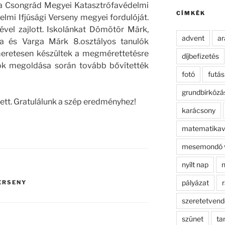
kifejezésre:
a Csongrád Megyei Katasztrófavédelmi
CÍMKÉK
lmi Ifjúsági Verseny megyei fordulóját.
ével zajlott. Iskolánkat Dömötör Márk,
advent
ar
 és Varga Márk 8.osztályos tanulók
smeretesen készültek a megmérettetésre
díjbefizetés
atok megoldása során tovább bővítették
fotó
futás
grundbírkózá
zett. Gratulálunk a szép eredményhez
!
karácsony
matematikav
mesemondó 
nyílt nap
n
pályázat
r
ERSENY
szeretetven
szünet
ta