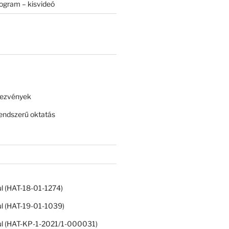
rogram – kisvideó
dezvények
ndszerű oktatás
ul (HAT-18-01-1274)
ul (HAT-19-01-1039)
ul (HAT-KP-1-2021/1-000031)