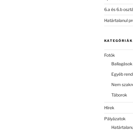
6.a és 6.b oszt
Határtalanul p
KATEGÓRIÁK
Fotók
Ballagások
Egyéb ren
Nem szakre
Táborok
Hírek
Pályázatok
Határtalan