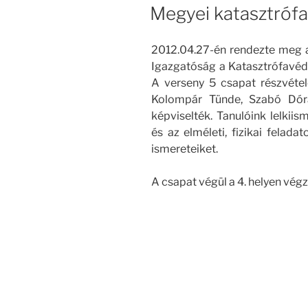
Megyei katasztróf
2012.04.27-én rendezte meg 
Igazgatóság a Katasztrófavéde
A verseny 5 csapat részvétel
Kolompár Tünde, Szabó Dóra
képviselték. Tanulóink lelkii
és az elméleti, fizikai felad
ismereteiket.
A csapat végül a 4. helyen vég