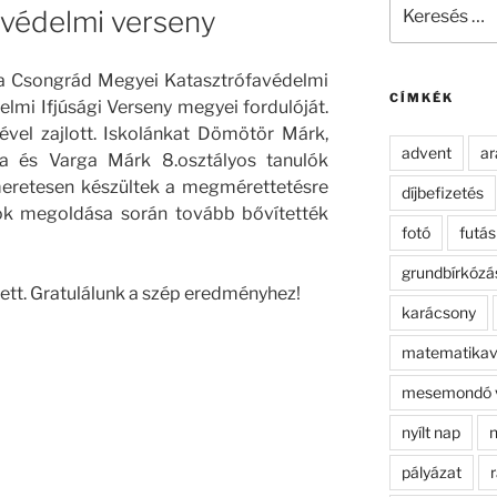
Keresés
avédelmi verseny
a
következő
kifejezésre:
a Csongrád Megyei Katasztrófavédelmi
CÍMKÉK
lmi Ifjúsági Verseny megyei fordulóját.
ével zajlott. Iskolánkat Dömötör Márk,
advent
ar
 és Varga Márk 8.osztályos tanulók
smeretesen készültek a megmérettetésre
díjbefizetés
atok megoldása során tovább bővítették
fotó
futás
grundbírkózá
zett. Gratulálunk a szép eredményhez
!
karácsony
matematikav
mesemondó 
nyílt nap
n
pályázat
r