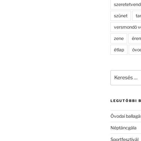
szeretetven
szünet
ta
versmondó v
zene
ére
étlap
óvo
Keresés
a
következő
kifejezésre:
LEGUTÓBBI 
Óvodai ballagá
Néptáncgála
Sportfesztivál