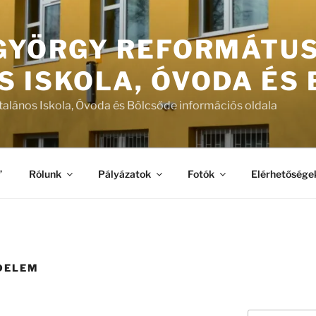
 GYÖRGY REFORMÁTU
S ISKOLA, ÓVODA ÉS
talános Iskola, Óvoda és Bölcsőde információs oldala
”
Rólunk
Pályázatok
Fotók
Elérhetősége
DELEM