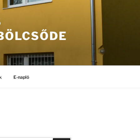
S
 BÖLCSŐDE
k
E-napló