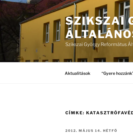
Tartalomhoz
SZIKSZAI
ÁLTALÁNO
Szikszai György Református Ál
Aktualitások
“Gyere hozzánk
CÍMKE:
KATASZTRÓFAVÉ
BEKÜLDVE:
2012. MÁJUS 14. HÉTFŐ