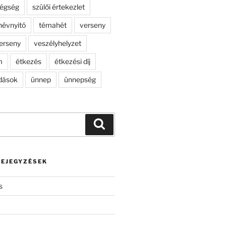
dégség
szülői értekezlet
névnyitó
témahét
verseny
erseny
veszélyhelyzet
m
étkezés
étkezési díj
dások
ünnep
ünnepség
Keresés
BEJEGYZÉSEK
s