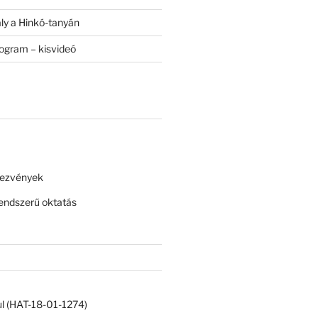
ály a Hinkó-tanyán
rogram – kisvideó
dezvények
ndszerű oktatás
ul (HAT-18-01-1274)