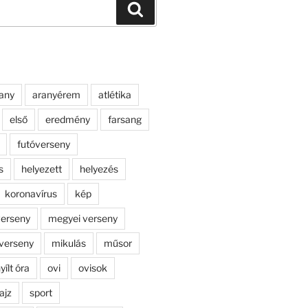
Keresés
any
aranyérem
atlétika
első
eredmény
farsang
futóverseny
s
helyezett
helyezés
koronavírus
kép
erseny
megyei verseny
verseny
mikulás
műsor
yílt óra
ovi
ovisok
ajz
sport