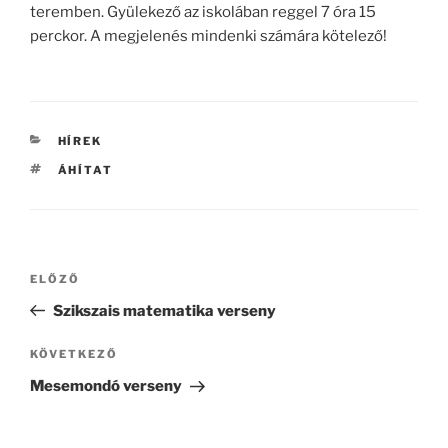
teremben. Gyülekező az iskolában reggel 7 óra 15
perckor. A megjelenés mindenki számára kötelező!
KATEGÓRIÁK
HÍREK
CÍMKÉK
ÁHÍTAT
Bejegyzés
Korábbi
ELŐZŐ
navigáció
bejegyzés
Szikszais matematika verseny
Következő
KÖVETKEZŐ
bejegyzés
Mesemondó verseny