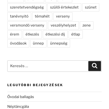
szeretetvendégség
szülői értekezlet
szünet
tanévnyitó
témahét
verseny
versmondó verseny
veszélyhelyzet
zene
érem
étkezés
étkezési díj
étlap
óvodások
ünnep
ünnepség
Keresés
Keresé
a
következő
kifejezésre:
LEGUTÓBBI BEJEGYZÉSEK
Óvodai ballagás
Néptáncgála