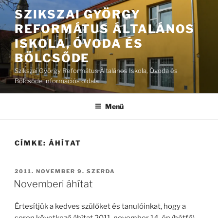
Tartalomhoz
SZIKSZAI GYÖRGY
REFORMÁTUS ÁLTALÁNOS
ISKOLA, ÓVODA ÉS
BÖLCSŐDE
Szikszai György Református Általános Iskola, Óvoda és
Bölcsőde információs oldala
Menü
CÍMKE:
ÁHÍTAT
BEKÜLDVE:
2011. NOVEMBER 9. SZERDA
Novemberi áhítat
Értesítjük a kedves szülőket és tanulóinkat, hogy a
soron következő áhítat 2011. november 14-én (hétfő)