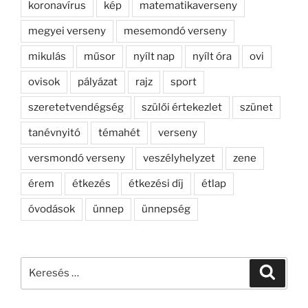
koronavírus
kép
matematikaverseny
megyei verseny
mesemondó verseny
mikulás
műsor
nyílt nap
nyílt óra
ovi
ovisok
pályázat
rajz
sport
szeretetvendégség
szülői értekezlet
szünet
tanévnyitó
témahét
verseny
versmondó verseny
veszélyhelyzet
zene
érem
étkezés
étkezési díj
étlap
óvodások
ünnep
ünnepség
Keresés
Keresé
a
következő