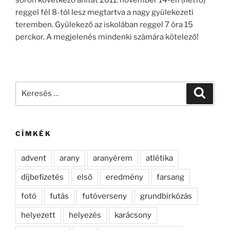
reggel fél 8-tól lesz megtartva a nagy gyülekezeti
teremben. Gyülekező az iskolában reggel 7 óra 15
perckor. A megjelenés mindenki számára kötelező!
Keresés
Keresé
a
következő
kifejezésre:
CÍMKÉK
advent
arany
aranyérem
atlétika
díjbefizetés
első
eredmény
farsang
fotó
futás
futóverseny
grundbírkózás
helyezett
helyezés
karácsony