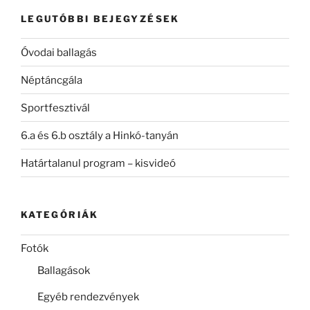
kifejezésre:
LEGUTÓBBI BEJEGYZÉSEK
Óvodai ballagás
Néptáncgála
Sportfesztivál
6.a és 6.b osztály a Hinkó-tanyán
Határtalanul program – kisvideó
KATEGÓRIÁK
Fotók
Ballagások
Egyéb rendezvények