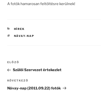
A fotók hamarosan feltöltésre kerülnek!
KATEGÓRIÁK
HÍREK
CÍMKÉK
NÁVAY-NAP
Bejegyzés
Korábbi
ELŐZŐ
navigáció
bejegyzés
Szülői Szervezet értekezlet
Következő
KÖVETKEZŐ
bejegyzés
Návay-nap (2011.09.22) fotók