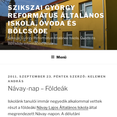
Tartalomhoz
SZIKSZAI GYÖRGY
REFORMÁTUS ÁLTALÁNOS
ISKOLA, ÓVODA ÉS
BÖLCSŐDE
Szikszai György Református Általános Iskola, Óvoda és
Bölcsőde információs oldala
Menü
BEKÜLDVE:
2011. SZEPTEMBER 23. PÉNTEK
SZERZŐ:
KELEMEN
ANDRÁS
Návay-nap – Földeák
Iskolánk tanulói immár negyedik alkalommal vettek
részt a földeáki
Návay Lajos Általános Iskola
által
megrendezett Návay-napon. A délutáni