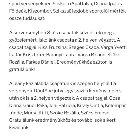
sportversenyekben 5 iskola (Apátfalva, Csanádpalota,
Földeák, Kiszombor, Szikszai) legjobb sportolói mérték
össze tudásukat.
A sorversenyben 8 fős csapatok küzdöttek meg a
győzelemért. Iskolánk csapata a 2. helyen végzett. A
csapat tagjai: Kiss Fruzsina, Szeges Csaba, Varga Yvett,
Lajtár Krisztofer, Baranyi Laura, Varga Roland, Szőke
Rozália, Farkas Dániel. Eredményükhöz ezúton is
gratulálunk!
A leány kézialabda csapatunk is szépen helyt állt a
versenyen. Döntőbe jutva egy igazán kemény meccs
után ők is a 2. helyen végeztek. A csapat tagjai: Cosa
Diana, Gaudi Réka, Jóni Patrícia, Király Cintia, Kolompár
tünde, Mursa Kitti, Szőke Rozália, Szűcs Emese.
Gratulálunk eredményükhöz és további sok sikert
kívánunk!