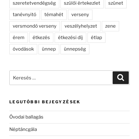
szeretetvendégség
szülői értekezlet
szünet
tanévnyitó
témahét
verseny
versmondó verseny
veszélyhelyzet
zene
érem
étkezés
étkezési díj
étlap
óvodások
ünnep
ünnepség
Keresés
Keresé
a
következő
kifejezésre:
LEGUTÓBBI BEJEGYZÉSEK
Óvodai ballagás
Néptáncgála