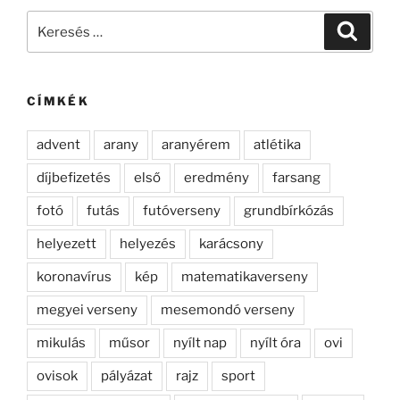
Keresés
Keresé
a
következő
kifejezésre:
CÍMKÉK
advent
arany
aranyérem
atlétika
díjbefizetés
első
eredmény
farsang
fotó
futás
futóverseny
grundbírkózás
helyezett
helyezés
karácsony
koronavírus
kép
matematikaverseny
megyei verseny
mesemondó verseny
mikulás
műsor
nyílt nap
nyílt óra
ovi
ovisok
pályázat
rajz
sport