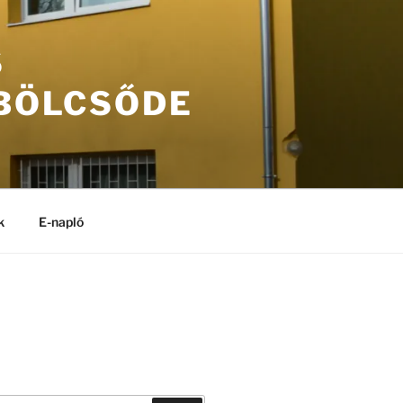
S
 BÖLCSŐDE
k
E-napló