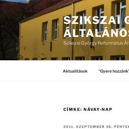
Tartalomhoz
SZIKSZAI
ÁLTALÁNO
Szikszai György Református Ál
Aktualitások
“Gyere hozzánk
CÍMKE:
NÁVAY-NAP
BEKÜLDVE:
2011. SZEPTEMBER 30. PÉNTE