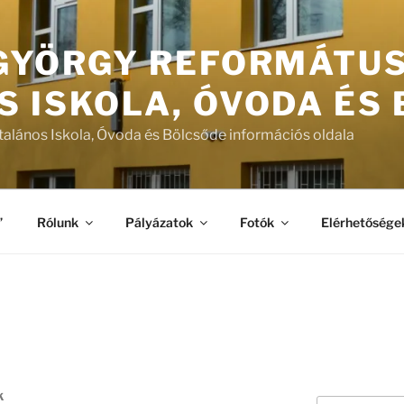
 GYÖRGY REFORMÁTU
S ISKOLA, ÓVODA ÉS
talános Iskola, Óvoda és Bölcsőde információs oldala
”
Rólunk
Pályázatok
Fotók
Elérhetősége
K