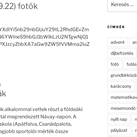
Keresés
.22) fotók
a
következő
kifejezésre:
CÍMKÉK
YXdlYi5nb29nbGUuY29tL2RhdGEvZm
3N6YWlneS9hbGJ1bWlkLzU2NTgwNjQ1
advent
ar
XJzcyZhbXA7aGw9ZW5fVVMma2luZ
díjbefizetés
fotó
futás
grundbírkózá
K
karácsony
ák
matematikav
mesemondó 
k alkalommal vettek részt a földeáki
ltal megrendezett Návay-napon. A
nyílt nap
n
skola (Apátfalva, Csanádpalota,
pályázat
r
legjobb sportolói mérték össze