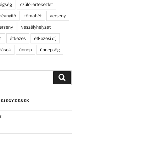
dégség
szülői értekezlet
névnyitó
témahét
verseny
erseny
veszélyhelyzet
m
étkezés
étkezési díj
dások
ünnep
ünnepség
Keresés
BEJEGYZÉSEK
s