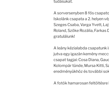
tudásukat.
A sorversenyben 8 fős csapat
Iskolánk csapata a 2. helyen vég
Szeges Csaba, Varga Yvett, Lajt
Roland, Szőke Rozália, Farkas 
gratulálunk!
A leány kézialabda csapatunk i
jutva egy igazán kemény meccs 
csapat tagjai: Cosa Diana, Gaudi
Kolompár tünde, Mursa Kitti, S
eredményükhöz és további sok 
A fotók hamarosan feltöltésre 