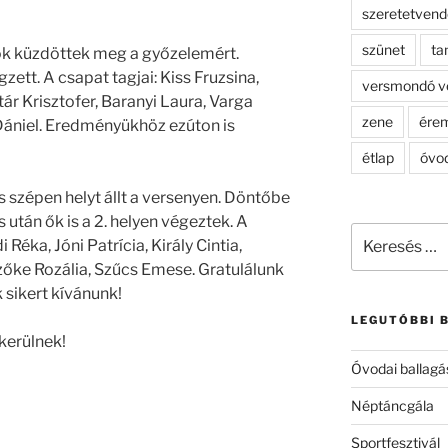
szeretetven
szünet
ta
ok küzdöttek meg a győzelemért.
zett. A csapat tagjai: Kiss Fruzsina,
versmondó v
ár Krisztofer, Baranyi Laura, Varga
zene
ére
Dániel. Eredményükhöz ezúton is
étlap
óvo
s szépen helyt állt a versenyen. Döntőbe
után ők is a 2. helyen végeztek. A
Keresés
 Réka, Jóni Patrícia, Király Cintia,
a
zőke Rozália, Szűcs Emese. Gratulálunk
következő
sikert kívánunk!
kifejezésre:
LEGUTÓBBI 
kerülnek!
Óvodai ballagá
Néptáncgála
Sportfesztivál