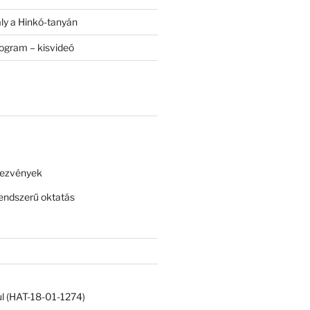
ály a Hinkó-tanyán
rogram – kisvideó
dezvények
ndszerű oktatás
ul (HAT-18-01-1274)