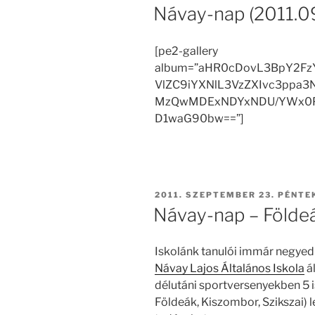
Návay-nap (2011.09
[pe2-gallery
album=”aHR0cDovL3BpY2Fz
VlZC9iYXNlL3VzZXIvc3ppa
MzQwMDExNDYxNDU/YWx0P
D1waG90bw==”]
BEKÜLDVE:
2011. SZEPTEMBER 23. PÉNTE
Návay-nap – Földe
Iskolánk tanulói immár negyedi
Návay Lajos Általános Iskola
á
délutáni sportversenyekben 5 i
Földeák, Kiszombor, Szikszai) 