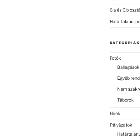
6.a és 6.b oszt
Határtalanul p
KATEGÓRIÁK
Fotók
Ballagások
Egyéb ren
Nem szakre
Táborok
Hírek
Pályázatok
Határtalan