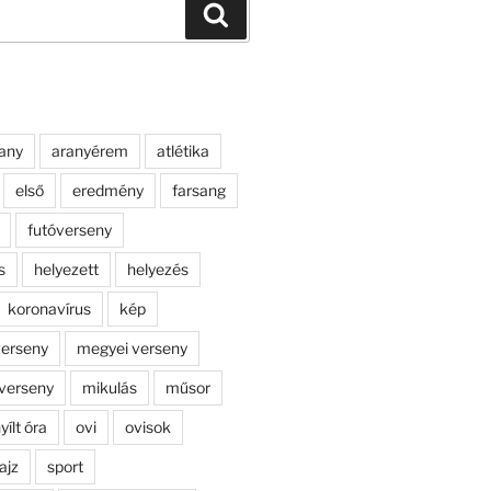
Keresés
any
aranyérem
atlétika
első
eredmény
farsang
futóverseny
s
helyezett
helyezés
koronavírus
kép
erseny
megyei verseny
verseny
mikulás
műsor
yílt óra
ovi
ovisok
ajz
sport