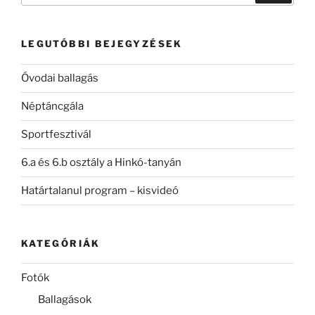
következő
kifejezésre:
LEGUTÓBBI BEJEGYZÉSEK
Óvodai ballagás
Néptáncgála
Sportfesztivál
6.a és 6.b osztály a Hinkó-tanyán
Határtalanul program – kisvideó
KATEGÓRIÁK
Fotók
Ballagások