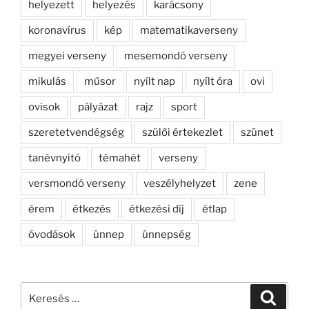
helyezett
helyezés
karácsony
koronavírus
kép
matematikaverseny
megyei verseny
mesemondó verseny
mikulás
műsor
nyílt nap
nyílt óra
ovi
ovisok
pályázat
rajz
sport
szeretetvendégség
szülői értekezlet
szünet
tanévnyitó
témahét
verseny
versmondó verseny
veszélyhelyzet
zene
érem
étkezés
étkezési díj
étlap
óvodások
ünnep
ünnepség
Keresés
Keresé
a