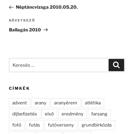
navigáció
bejegyzés
Néptáncvizsga 2010.05.20.
Következő
KÖVETKEZŐ
bejegyzés
Ballagás 2010
Keresés
Keresé
a
következő
kifejezésre:
CÍMKÉK
advent
arany
aranyérem
atlétika
díjbefizetés
első
eredmény
farsang
fotó
futás
futóverseny
grundbírkózás