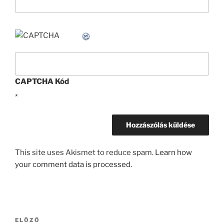
CAPTCHA Kód
*
This site uses Akismet to reduce spam.
Learn how
your comment data is processed.
Bejegyzés
Korábbi
ELŐZŐ