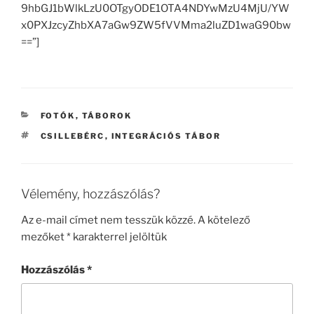
9hbGJ1bWlkLzU0OTgyODE1OTA4NDYwMzU4MjU/YW
x0PXJzcyZhbXA7aGw9ZW5fVVMma2luZD1waG90bw
==”]
KATEGÓRIÁK
FOTÓK
,
TÁBOROK
CÍMKÉK
CSILLEBÉRC
,
INTEGRÁCIÓS TÁBOR
Vélemény, hozzászólás?
Az e-mail címet nem tesszük közzé.
A kötelező
mezőket
*
karakterrel jelöltük
Hozzászólás
*