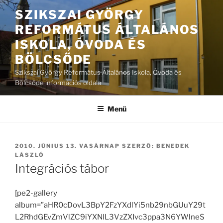
Tartalomhoz
SZIKSZAI GYÖRGY
REFORMÁTUS ÁLTALÁNOS
ISKOLA, ÓVODA ÉS
BÖLCSŐDE
Szikszai György Református Általános Iskola, Óvoda és
Bölcsőde információs oldala
Menü
BEKÜLDVE:
2010. JÚNIUS 13. VASÁRNAP
SZERZŐ:
BENEDEK
LÁSZLÓ
Integrációs tábor
[pe2-gallery
album=”aHR0cDovL3BpY2FzYXdlYi5nb29nbGUuY29t
L2RhdGEvZmVlZC9iYXNlL3VzZXIvc3ppa3N6YWlneS