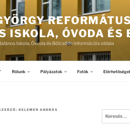
 GYÖRGY REFORMÁTU
S ISKOLA, ÓVODA ÉS
talános Iskola, Óvoda és Bölcsőde információs oldala
”
Rólunk
Pályázatok
Fotók
Elérhetősége
SZERZŐ:
KELEMEN ANDRÁS
Keresés
a
következő