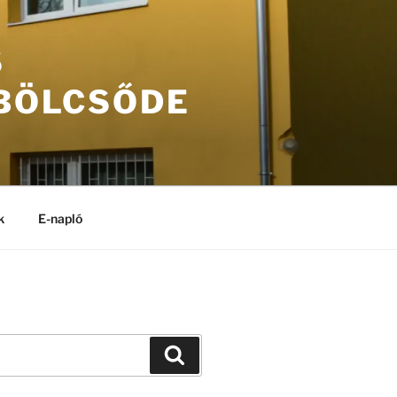
S
 BÖLCSŐDE
k
E-napló
Keresés