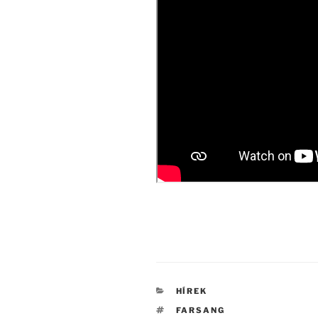
KATEGÓRIÁK
HÍREK
CÍMKÉK
FARSANG