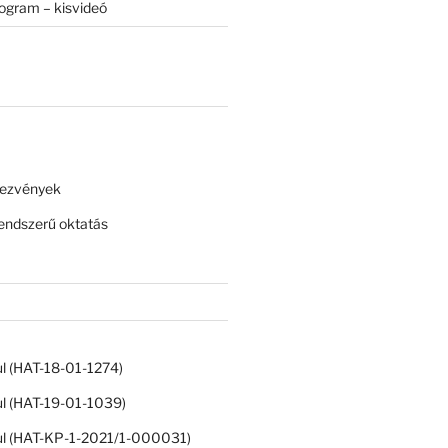
rogram – kisvideó
dezvények
ndszerű oktatás
ul (HAT-18-01-1274)
ul (HAT-19-01-1039)
ul (HAT-KP-1-2021/1-000031)