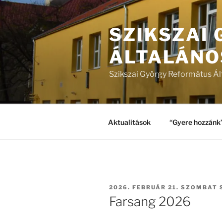
Tartalomhoz
SZIKSZAI
ÁLTALÁNO
Szikszai György Református Ál
Aktualitások
“Gyere hozzánk
BEKÜLDVE:
2026. FEBRUÁR 21. SZOMBAT
Farsang 2026