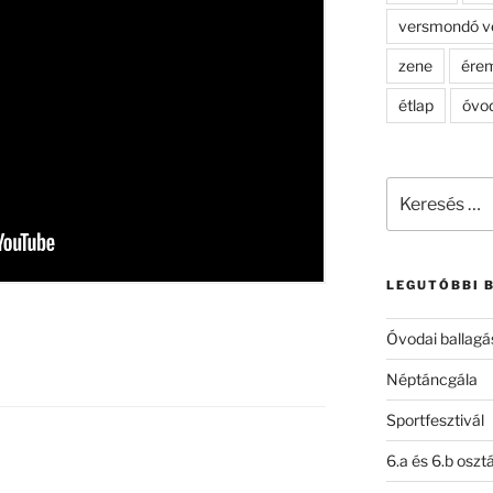
versmondó v
zene
ére
étlap
óvo
Keresés
a
következő
kifejezésre:
LEGUTÓBBI 
Óvodai ballagá
Néptáncgála
Sportfesztivál
6.a és 6.b oszt