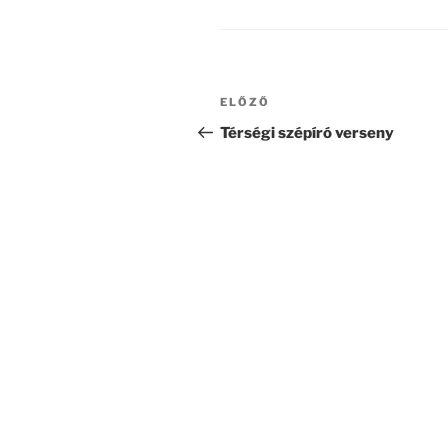
Bejegyzés
Korábbi
ELŐZŐ
navigáció
bejegyzés
Térségi szépíró verseny