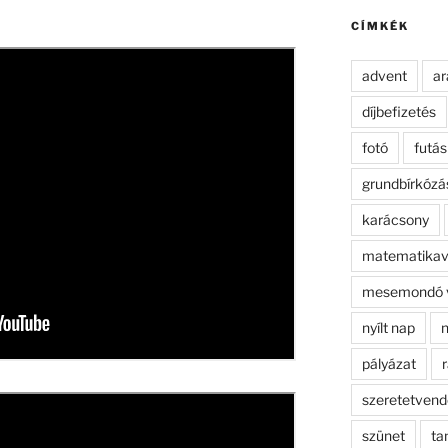
kifejezésre:
CÍMKÉK
advent
ar
díjbefizetés
fotó
futás
grundbírkózá
karácsony
matematikav
mesemondó 
nyílt nap
n
pályázat
r
szeretetven
szünet
ta