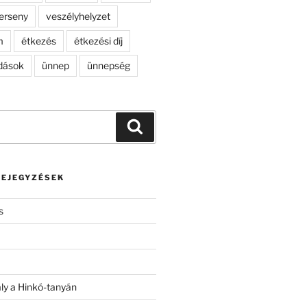
erseny
veszélyhelyzet
m
étkezés
étkezési díj
dások
ünnep
ünnepség
Keresés
BEJEGYZÉSEK
s
ály a Hinkó-tanyán