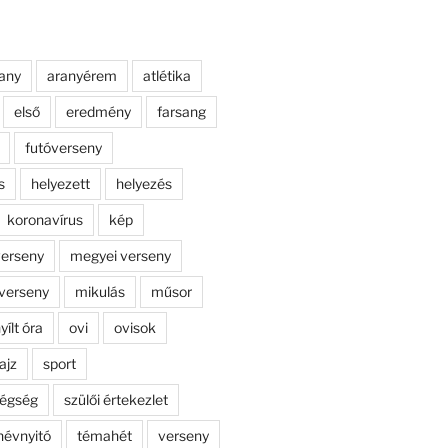
any
aranyérem
atlétika
első
eredmény
farsang
futóverseny
s
helyezett
helyezés
koronavírus
kép
erseny
megyei verseny
verseny
mikulás
műsor
yílt óra
ovi
ovisok
ajz
sport
dégség
szülői értekezlet
névnyitó
témahét
verseny