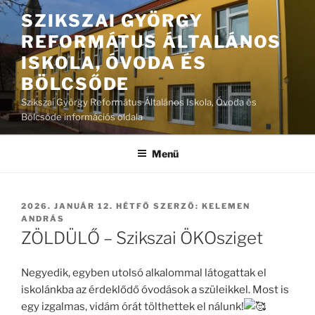
Tartalomhoz
SZIKSZAI GYÖRGY
REFORMÁTUS ÁLTALÁNOS
ISKOLA, ÓVODA ÉS
BÖLCSŐDE
Szikszai György Református Általános Iskola, Óvoda és
Bölcsőde információs oldala
Menü
BEKÜLDVE:
2026. JANUÁR 12. HÉTFŐ
SZERZŐ:
KELEMEN
ANDRÁS
ZÖLDÜLŐ – Szikszai ÖKOsziget
Negyedik, egyben utolsó alkalommal látogattak el
iskolánkba az érdeklődő óvodások a szüleikkel. Most is
egy izgalmas, vidám órát tölthettek el nálunk!