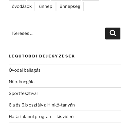
óvodások
ünnep
ünnepség
Keresés
Keresé
a
következő
kifejezésre:
LEGUTÓBBI BEJEGYZÉSEK
Óvodai ballagás
Néptáncgála
Sportfesztivál
6.a és 6.b osztály a Hinkó-tanyán
Határtalanul program – kisvideó