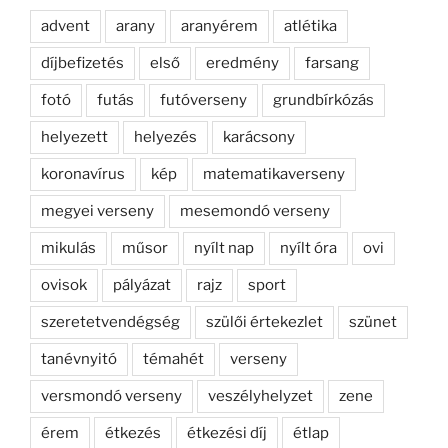
advent
arany
aranyérem
atlétika
díjbefizetés
első
eredmény
farsang
fotó
futás
futóverseny
grundbírkózás
helyezett
helyezés
karácsony
koronavírus
kép
matematikaverseny
megyei verseny
mesemondó verseny
mikulás
műsor
nyílt nap
nyílt óra
ovi
ovisok
pályázat
rajz
sport
szeretetvendégség
szülői értekezlet
szünet
tanévnyitó
témahét
verseny
versmondó verseny
veszélyhelyzet
zene
érem
étkezés
étkezési díj
étlap