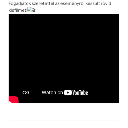
Fogadjátok szeretettel az eseményről készült rövid
kisfilmet!