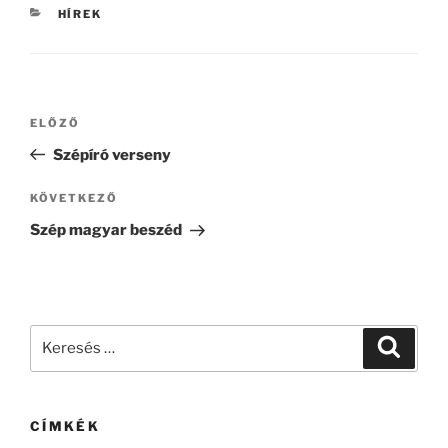
KATEGÓRIÁK
HÍREK
Bejegyzés
Korábbi
ELŐZŐ
navigáció
bejegyzés
Szépíró verseny
Következő
KÖVETKEZŐ
bejegyzés
Szép magyar beszéd
Keresés
Keresé
a
következő
kifejezésre:
CÍMKÉK