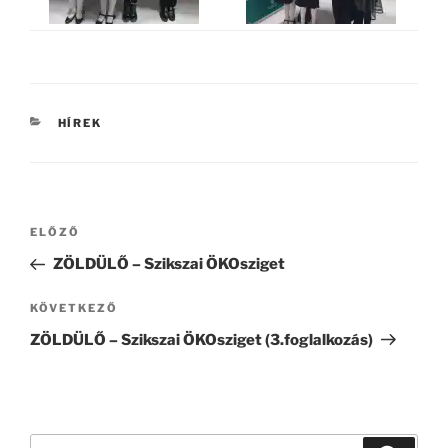
KATEGÓRIÁK
HÍREK
Bejegyzés
Korábbi
ELŐZŐ
navigáció
bejegyzés
ZÖLDÜLŐ – Szikszai ÖKOsziget
Következő
KÖVETKEZŐ
bejegyzés
ZÖLDÜLŐ – Szikszai ÖKOsziget (3.foglalkozás)
Keresés