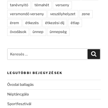
tanévnyitó
témahét
verseny
versmondó verseny
veszélyhelyzet
zene
érem
étkezés
étkezési díj
étlap
óvodások
ünnep
ünnepség
Keresés
Keresé
a
következő
kifejezésre:
LEGUTÓBBI BEJEGYZÉSEK
Óvodai ballagás
Néptáncgála
Sportfesztivál