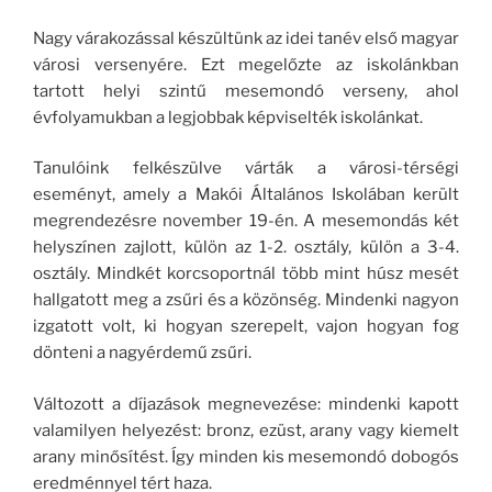
Nagy várakozással készültünk az idei tanév első magyar
városi versenyére. Ezt megelőzte az iskolánkban
tartott helyi szintű mesemondó verseny, ahol
évfolyamukban a legjobbak képviselték iskolánkat.
Tanulóink felkészülve várták a városi-térségi
eseményt, amely a Makói Általános Iskolában került
megrendezésre november 19-én. A mesemondás két
helyszínen zajlott, külön az 1-2. osztály, külön a 3-4.
osztály. Mindkét korcsoportnál több mint húsz mesét
hallgatott meg a zsűri és a közönség. Mindenki nagyon
izgatott volt, ki hogyan szerepelt, vajon hogyan fog
dönteni a nagyérdemű zsűri.
Változott a díjazások megnevezése: mindenki kapott
valamilyen helyezést: bronz, ezüst, arany vagy kiemelt
arany minősítést. Így minden kis mesemondó dobogós
eredménnyel tért haza.