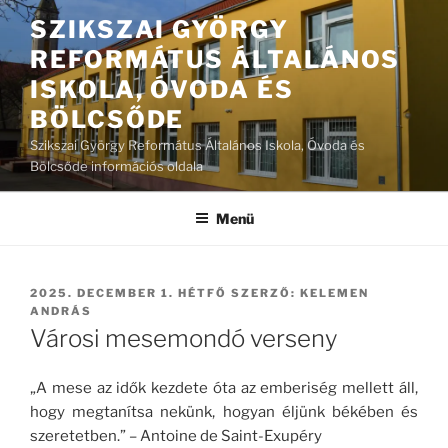
Tartalomhoz
SZIKSZAI GYÖRGY
REFORMÁTUS ÁLTALÁNOS
ISKOLA, ÓVODA ÉS
BÖLCSŐDE
Szikszai György Református Általános Iskola, Óvoda és
Bölcsőde információs oldala
Menü
BEKÜLDVE:
2025. DECEMBER 1. HÉTFŐ
SZERZŐ:
KELEMEN
ANDRÁS
Városi mesemondó verseny
„A mese az idők kezdete óta az emberiség mellett áll,
hogy megtanítsa nekünk, hogyan éljünk békében és
szeretetben.” – Antoine de Saint-Exupéry