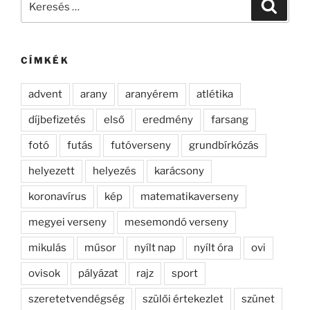
Keresé
a
következő
kifejezésre:
CÍMKÉK
advent
arany
aranyérem
atlétika
díjbefizetés
első
eredmény
farsang
fotó
futás
futóverseny
grundbírkózás
helyezett
helyezés
karácsony
koronavírus
kép
matematikaverseny
megyei verseny
mesemondó verseny
mikulás
műsor
nyílt nap
nyílt óra
ovi
ovisok
pályázat
rajz
sport
szeretetvendégség
szülői értekezlet
szünet