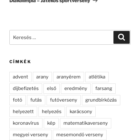
Diákolimpia – Játékos sportverseny
Keresés
Keresé
a
következő
kifejezésre:
CÍMKÉK
advent
arany
aranyérem
atlétika
díjbefizetés
első
eredmény
farsang
fotó
futás
futóverseny
grundbírkózás
helyezett
helyezés
karácsony
koronavírus
kép
matematikaverseny
megyei verseny
mesemondó verseny