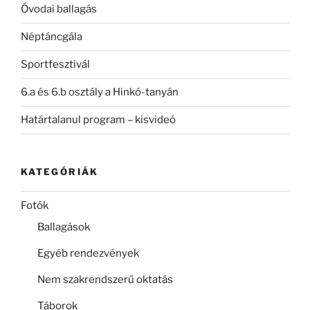
Óvodai ballagás
Néptáncgála
Sportfesztivál
6.a és 6.b osztály a Hinkó-tanyán
Határtalanul program – kisvideó
KATEGÓRIÁK
Fotók
Ballagások
Egyéb rendezvények
Nem szakrendszerű oktatás
Táborok