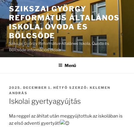
Tartalomhoz
SZIKSZAI GYÖRGY
REFORMÁTUS ÁLTALÁNOS
ISKOLA, ÓVODA ÉS
BÖLCSŐDE
Szikszai György Református Általános Iskola, Óvoda és
Bölcsőde információs oldala
Menü
BEKÜLDVE:
2025. DECEMBER 1. HÉTFŐ
SZERZŐ:
KELEMEN
ANDRÁS
Iskolai gyertyagyújtás
Ma reggel az áhítat után meggyújtottuk az iskolában is
az első adventi gyertyát!