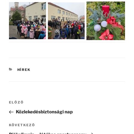
KATEGÓRIÁK
HÍREK
Bejegyzés
Korábbi
ELŐZŐ
navigáció
bejegyzés
Közlekedésbiztonsági nap
Következő
KÖVETKEZŐ
bejegyzés