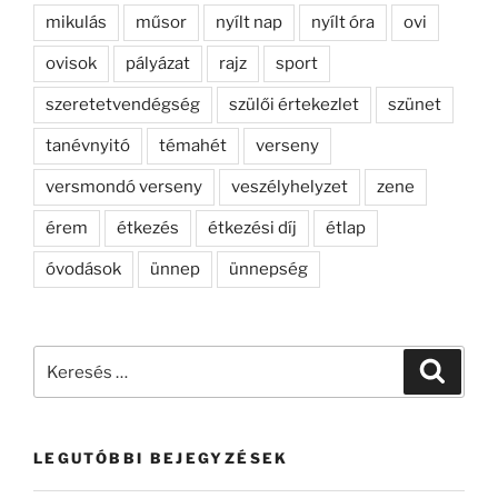
mikulás
műsor
nyílt nap
nyílt óra
ovi
ovisok
pályázat
rajz
sport
szeretetvendégség
szülői értekezlet
szünet
tanévnyitó
témahét
verseny
versmondó verseny
veszélyhelyzet
zene
érem
étkezés
étkezési díj
étlap
óvodások
ünnep
ünnepség
Keresés
Keresé
a
következő
kifejezésre:
LEGUTÓBBI BEJEGYZÉSEK