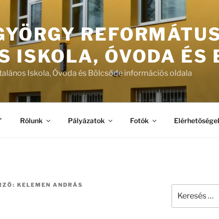
 GYÖRGY REFORMÁTU
S ISKOLA, ÓVODA ÉS
talános Iskola, Óvoda és Bölcsőde információs oldala
”
Rólunk
Pályázatok
Fotók
Elérhetősége
RZŐ:
KELEMEN ANDRÁS
Keresés
a
következő