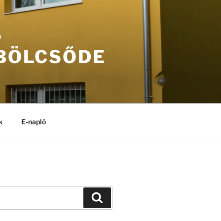
S
 BÖLCSŐDE
k
E-napló
Keresés