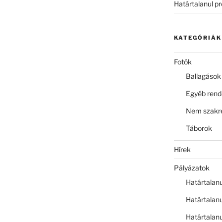
Határtalanul p
KATEGÓRIÁK
Fotók
Ballagások
Egyéb ren
Nem szakre
Táborok
Hírek
Pályázatok
Határtalan
Határtalan
Határtalan