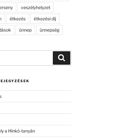
erseny
veszélyhelyzet
m
étkezés
étkezési díj
dások
ünnep
ünnepség
Keresés
BEJEGYZÉSEK
s
ály a Hinkó-tanyán