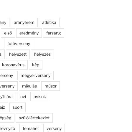
any
aranyérem
atlétika
első
eredmény
farsang
futóverseny
s
helyezett
helyezés
koronavírus
kép
erseny
megyei verseny
verseny
mikulás
műsor
yílt óra
ovi
ovisok
ajz
sport
dégség
szülői értekezlet
névnyitó
témahét
verseny