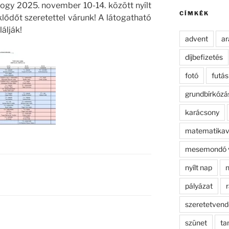
kifejezésre:
hogy 2025. november 10-14. között nyílt
CÍMKÉK
lődőt szeretettel várunk! A látogatható
lálják!
advent
ar
díjbefizetés
fotó
futás
grundbírkózá
karácsony
matematikav
mesemondó 
nyílt nap
n
pályázat
r
szeretetven
szünet
ta