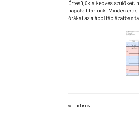
Értesítjük a kedves szülőket, 
napokat tartunk! Minden érdek
órákat az alábbi táblázatban ta
KATEGÓRIÁK
HÍREK
Bejegyzés