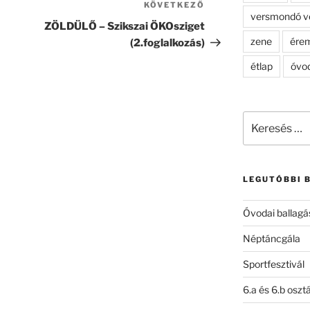
KÖVETKEZŐ
Következő
versmondó v
bejegyzés
ZÖLDÜLŐ – Szikszai ÖKOsziget
zene
ére
(2.foglalkozás)
étlap
óvo
Keresés
a
következő
kifejezésre:
LEGUTÓBBI 
Óvodai ballagá
Néptáncgála
Sportfesztivál
6.a és 6.b oszt