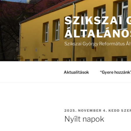
Tartalomhoz
SZIKSZAI
ÁLTALÁNO
Szikszai György Református Ál
Aktualitások
“Gyere hozzánk
BEKÜLDVE:
2025. NOVEMBER 4. KEDD
SZE
Nyílt napok