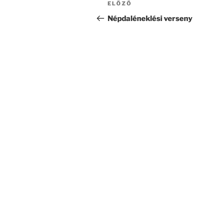
Korábbi
ELŐZŐ
navigáció
bejegyzés
Népdaléneklési verseny