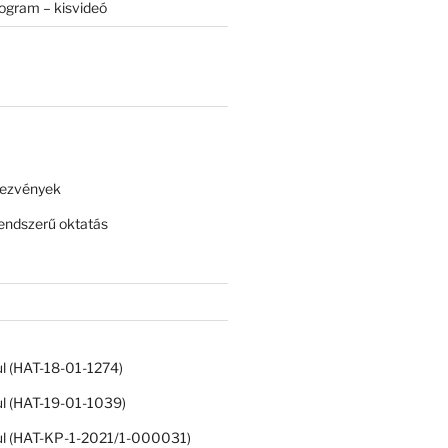
rogram – kisvideó
dezvények
ndszerű oktatás
ul (HAT-18-01-1274)
ul (HAT-19-01-1039)
ul (HAT-KP-1-2021/1-000031)