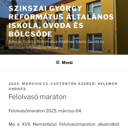
Tartalomhoz
SZIKSZAI GYÖRGY
REFORMÁTUS ÁLTALÁNOS
ISKOLA, ÓVODA ÉS
BÖLCSŐDE
Szikszai György Református Általános Iskola, Óvoda és
Bölcsőde információs oldala
Menü
BEKÜLDVE:
2025. MÁRCIUS 13. CSÜTÖRTÖK
SZERZŐ:
KELEMEN
ANDRÁS
Felolvasó maraton
Felolvasómaraton 2025. március 04.
Ma a XVII. Nemzetközi Felolvasómaraton alkalmából