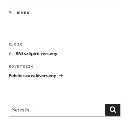
KATEGÓRIÁK
HÍREK
Bejegyzés
Korábbi
ELŐZŐ
navigáció
bejegyzés
SNI szépíró verseny
Következő
KÖVETKEZŐ
bejegyzés
Felsős szavalóverseny
Keresés
Keresé
a
következő
kifejezésre: