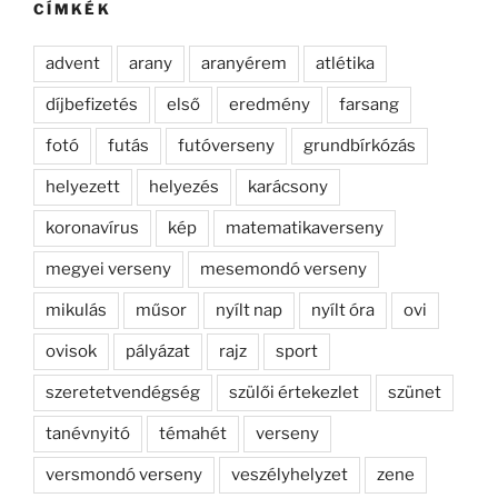
CÍMKÉK
advent
arany
aranyérem
atlétika
díjbefizetés
első
eredmény
farsang
fotó
futás
futóverseny
grundbírkózás
helyezett
helyezés
karácsony
koronavírus
kép
matematikaverseny
megyei verseny
mesemondó verseny
mikulás
műsor
nyílt nap
nyílt óra
ovi
ovisok
pályázat
rajz
sport
szeretetvendégség
szülői értekezlet
szünet
tanévnyitó
témahét
verseny
versmondó verseny
veszélyhelyzet
zene