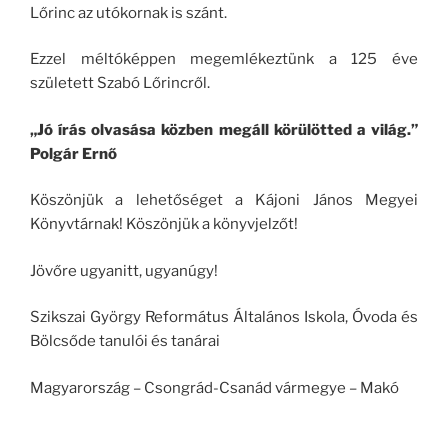
Lőrinc az utókornak is szánt.
Ezzel méltóképpen megemlékeztünk a 125 éve
született Szabó Lőrincről.
„Jó írás olvasása közben megáll körülötted a világ.”
Polgár Ernő
Köszönjük a lehetőséget a Kájoni János Megyei
Könyvtárnak! Köszönjük a könyvjelzőt!
Jövőre ugyanitt, ugyanúgy!
Szikszai György Református Általános Iskola, Óvoda és
Bölcsőde tanulói és tanárai
Magyarország – Csongrád-Csanád vármegye – Makó