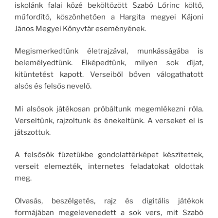
iskolánk falai közé beköltözött Szabó Lőrinc költő,
műfordító, köszönhetően a Hargita megyei Kájoni
János Megyei Könyvtár eseményének.
Megismerkedtünk életrajzával, munkásságába is
belemélyedtünk. Elképedtünk, milyen sok díjat,
kitüntetést kapott. Verseiből bőven válogathatott
alsós és felsős nevelő.
Mi alsósok játékosan próbáltunk megemlékezni róla.
Verseltünk, rajzoltunk és énekeltünk. A verseket el is
játszottuk.
A felsősök füzetükbe gondolattérképet készítettek,
verseit elemezték, internetes feladatokat oldottak
meg.
Olvasás, beszélgetés, rajz és digitális játékok
formájában megelevenedett a sok vers, mit Szabó