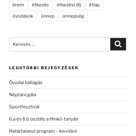
érem
étkezés
étkezési díj
étlap
óvodások
ünnep
ünnepség
Keresés
Keresé
a
következő
kifejezésre:
LEGUTÓBBI BEJEGYZÉSEK
Óvodai ballagás
Néptáncgála
Sportfesztivál
6.a és 6.b osztály a Hinkó-tanyán
Határtalanul program – kisvideó