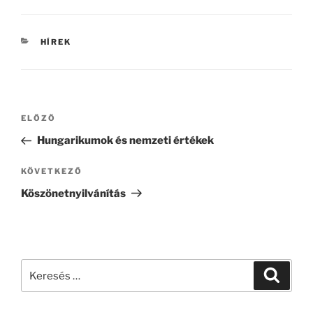
KATEGÓRIÁK
HÍREK
Bejegyzés
Korábbi
ELŐZŐ
navigáció
bejegyzés
Hungarikumok és nemzeti értékek
Következő
KÖVETKEZŐ
bejegyzés
Köszönetnyilvánítás
Keresés
Keresé
a
következő