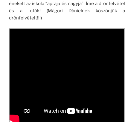
énekelt az iskola “apraja és nagyja”! Íme a drónfelvétel
és a fotók! (Mágori Dánielnek köszönjük a
drónfelvételt!!!)