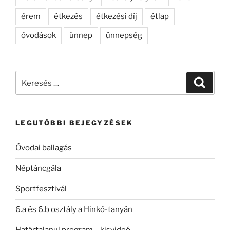
érem
étkezés
étkezési díj
étlap
óvodások
ünnep
ünnepség
Keresés
Keresé
a
következő
kifejezésre:
LEGUTÓBBI BEJEGYZÉSEK
Óvodai ballagás
Néptáncgála
Sportfesztivál
6.a és 6.b osztály a Hinkó-tanyán