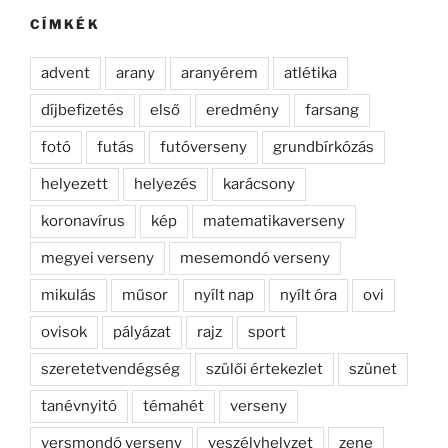
kifejezésre:
CÍMKÉK
advent
arany
aranyérem
atlétika
díjbefizetés
első
eredmény
farsang
fotó
futás
futóverseny
grundbírkózás
helyezett
helyezés
karácsony
koronavírus
kép
matematikaverseny
megyei verseny
mesemondó verseny
mikulás
műsor
nyílt nap
nyílt óra
ovi
ovisok
pályázat
rajz
sport
szeretetvendégség
szülői értekezlet
szünet
tanévnyitó
témahét
verseny
versmondó verseny
veszélyhelyzet
zene