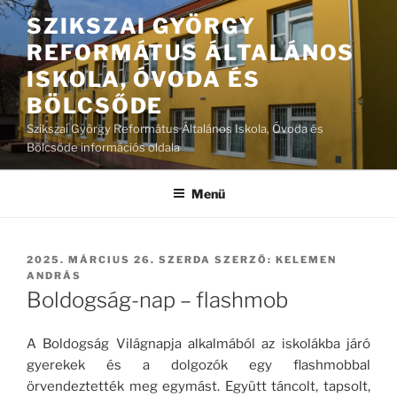
Tartalomhoz
SZIKSZAI GYÖRGY
REFORMÁTUS ÁLTALÁNOS
ISKOLA, ÓVODA ÉS
BÖLCSŐDE
Szikszai György Református Általános Iskola, Óvoda és
Bölcsőde információs oldala
Menü
BEKÜLDVE:
2025. MÁRCIUS 26. SZERDA
SZERZŐ:
KELEMEN
ANDRÁS
Boldogság-nap – flashmob
A Boldogság Világnapja alkalmából az iskolákba járó
gyerekek és a dolgozók egy flashmobbal
örvendeztették meg egymást. Együtt táncolt, tapsolt,