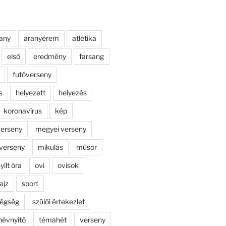
any
aranyérem
atlétika
első
eredmény
farsang
futóverseny
s
helyezett
helyezés
koronavírus
kép
erseny
megyei verseny
verseny
mikulás
műsor
yílt óra
ovi
ovisok
ajz
sport
dégség
szülői értekezlet
névnyitó
témahét
verseny