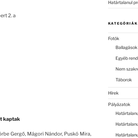
Határtalanul p
ert 2. a
KATEGÓRIÁK
Fotók
Ballagások
Egyéb ren
Nem szakre
Táborok
Hírek
Pályázatok
Határtalan
t kaptak
Határtalan
örbe Gergő, Mágori Nándor, Puskó Mira,
Határtalan