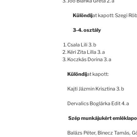
Joó Blanka Gréta 2. a
Különdíj
at kapott: Szegi Rób
3-4. osztály
Csala Lili 3. b
Kéri Zita Lilla 3. a
Koczkás Dorina 3. a
Különdíj
at kapott:
Kajti Jázmin Krisztina 3. b
Dervalics Boglárka Edit 4. a
Szép munkájukért emléklapo
Balázs Péter, Binecz Tamás, G