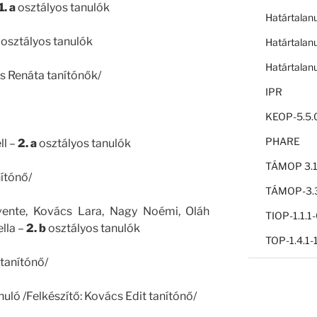
1. a
osztályos tanulók
Határtalan
osztályos tanulók
Határtalan
Határtalan
ss Renáta tanítónők/
IPR
KEOP-5.5.
PHARE
ll –
2. a
osztályos tanulók
TÁMOP 3.1
nítónő/
TÁMOP-3.3
ente, Kovács Lara, Nagy Noémi, Oláh
TIOP-1.1.
ella –
2. b
osztályos tanulók
TOP-1.4.1
 tanítónő/
nuló /Felkészítő: Kovács Edit tanítónő/