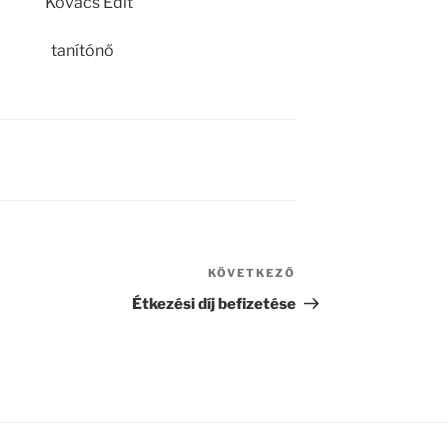
 Edit
ónő
KÖVETKEZŐ
Következő
bejegyzés
Étkezési díj befizetése