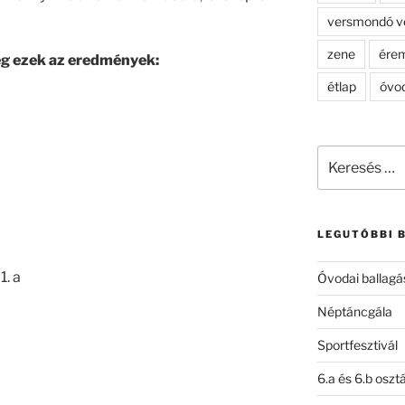
versmondó v
zene
ére
g ezek az eredmények:
étlap
óvo
Keresés
a
következő
kifejezésre:
LEGUTÓBBI 
1. a
Óvodai ballagá
Néptáncgála
Sportfesztivál
6.a és 6.b oszt