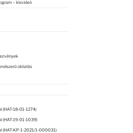
rogram – kisvideó
dezvények
ndszerű oktatás
ul (HAT-18-01-1274)
ul (HAT-19-01-1039)
ul (HAT-KP-1-2021/1-000031)