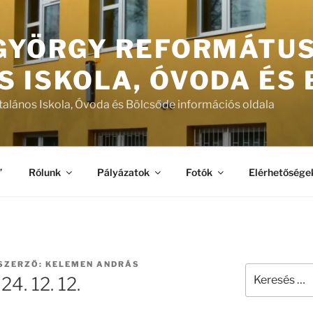
 GYÖRGY REFORMÁTU
S ISKOLA, ÓVODA ÉS
talános Iskola, Óvoda és Bölcsőde információs oldala
”
Rólunk
Pályázatok
Fotók
Elérhetősége
SZERZŐ:
KELEMEN ANDRÁS
Keresés
4. 12. 12.
a
következő