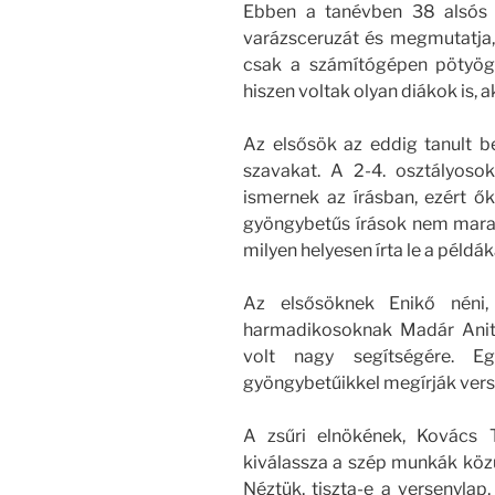
Ebben a tanévben 38 alsós t
varázsceruzát és megmutatja, 
csak a számítógépen pötyögn
hiszen voltak olyan diákok is, a
Az elsősök az eddig tanult be
szavakat. A 2-4. osztályoso
ismernek az írásban, ezért 
gyöngybetűs írások nem maradt
milyen helyesen írta le a példák
Az elsősöknek Enikő néni,
harmadikosoknak Madár Anita
volt nagy segítségére. E
gyöngybetűikkel megírják vers
A zsűri elnökének, Kovács 
kiválassza a szép munkák közü
Néztük, tiszta-e a versenylap,