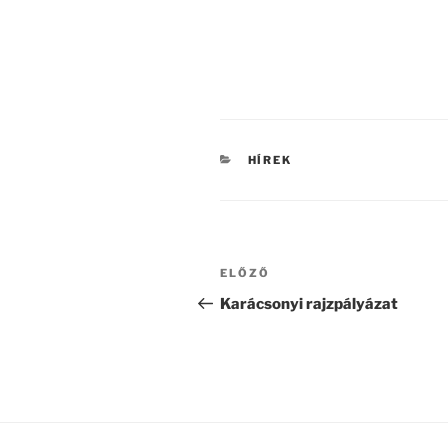
Kovács
tanít
KATEGÓRIÁK
HÍREK
Bejegyzés
Korábbi
ELŐZŐ
navigáció
bejegyzés
Karácsonyi rajzpályázat