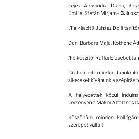
Fejes Alexandra Diána, Kosz
Emília, Stefán Mirjam–
3. b
osz
/Felkészítő: Juhász Dolli tanító
Dani Barbara Maja, Kothenc Á
/Felkészítő: Raffai Erzsébet ta
Gratulálunk minden tanulónkn
sikereket kívánunk a szépírás te
A helyezettek közül indulna
versenyen a Makói Általános Is
Köszönöm minden kollégámna
szerepet vállalt!