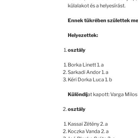
külalakot és a helyesírást.
Ennek tükrében születtek me
Helyezettek:
osztály
Borka Linett 1. a
Sarkadi Andor 1. a
Kéri Dorka Luca 1. b
Különdíj
at kapott: Varga Milos 
osztály
Kassai Zétény 2. a
Koczka Vanda 2. a