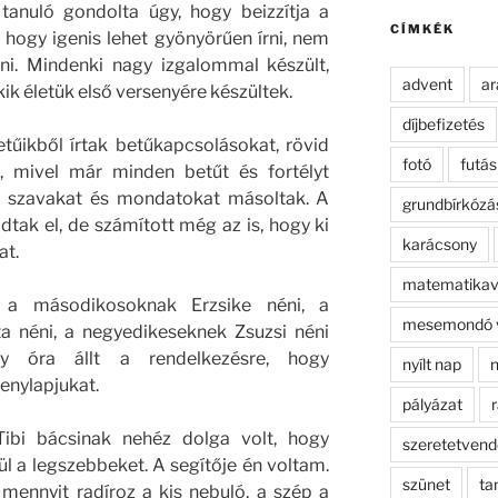
kifejezésre:
anuló gondolta úgy, hogy beizzítja a
CÍMKÉK
hogy igenis lehet gyönyörűen írni, nem
i. Mindenki nagy izgalommal készült,
advent
ar
kik életük első versenyére készültek.
díjbefizetés
tűikből írtak betűkapcsolásokat, rövid
fotó
futás
k, mivel már minden betűt és fortélyt
ők szavakat és mondatokat másoltak. A
grundbírkózá
ak el, de számított még az is, hogy ki
karácsony
at.
matematikav
 a másodikosoknak Erzsike néni, a
mesemondó 
 néni, a negyedikeseknek Zsuzsi néni
gy óra állt a rendelkezésre, hogy
nyílt nap
n
enylapjukat.
pályázat
r
Tibi bácsinak nehéz dolga volt, hogy
szeretetven
l a legszebbeket. A segítője én voltam.
szünet
ta
 mennyit radíroz a kis nebuló, a szép a