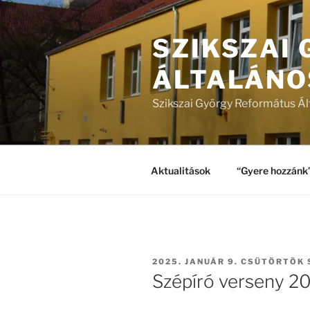
Tartalomhoz
SZIKSZAI
ÁLTALÁNO
Szikszai György Református Ál
Aktualitások
“Gyere hozzánk
BEKÜLDVE:
2025. JANUÁR 9. CSÜTÖRTÖK
Szépíró verseny 202