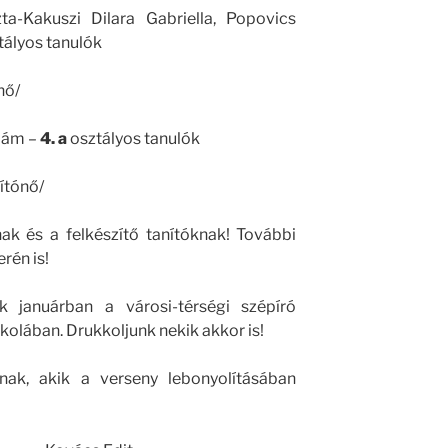
ta-Kakuszi Dilara Gabriella, Popovics
tályos tanulók
nő/
dám –
4. a
osztályos tanulók
nítónő/
ak és a felkészítő tanítóknak! További
rén is!
k januárban a városi-térségi szépíró
kolában. Drukkoljunk nekik akkor is!
k, akik a verseny lebonyolításában