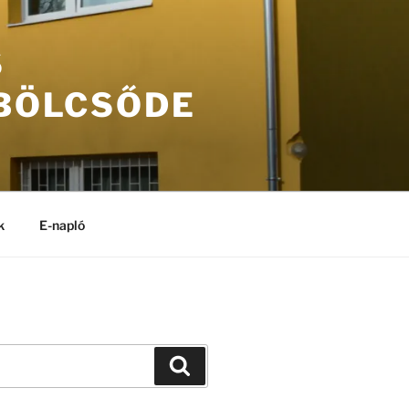
S
 BÖLCSŐDE
k
E-napló
Keresés