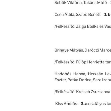
Sebők Viktória, Takács Máté –
Cseh Attila, Szabó Benett –
1. b
/Felkészítő: Zsiga Etelka és Va
Bringye Mátyás, Daróczi Marce
/Felkészítő: Fülöp Henrietta ta
Hadobás Hanna, Herzsán Lev
Eszter, Patka Dorina, Sere Izab
/Felkészítő: Kreisch Zsuzsanna
Kiss András –
3. a
osztályos ta