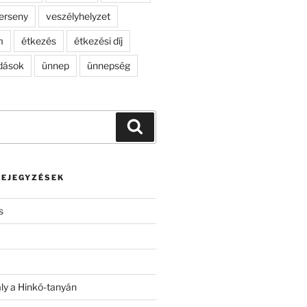
erseny
veszélyhelyzet
m
étkezés
étkezési díj
dások
ünnep
ünnepség
Keresés
BEJEGYZÉSEK
s
ály a Hinkó-tanyán