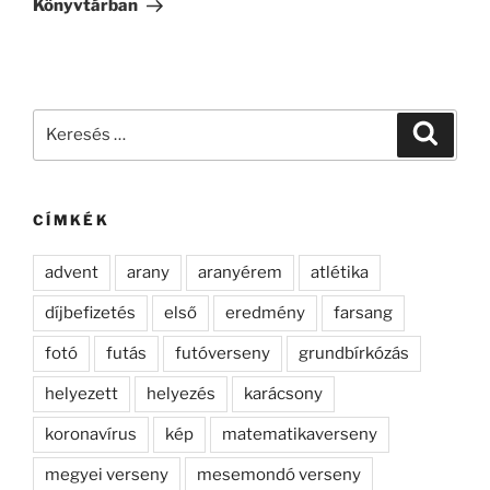
Könyvtárban
Keresés
Keresé
a
következő
kifejezésre:
CÍMKÉK
advent
arany
aranyérem
atlétika
díjbefizetés
első
eredmény
farsang
fotó
futás
futóverseny
grundbírkózás
helyezett
helyezés
karácsony
koronavírus
kép
matematikaverseny
megyei verseny
mesemondó verseny