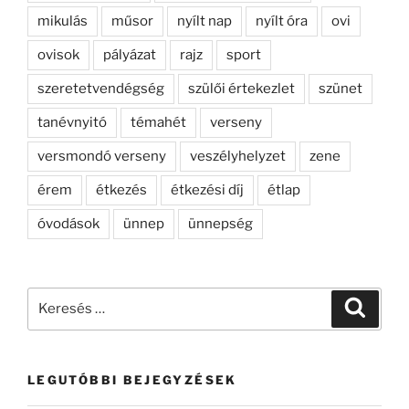
mikulás
műsor
nyílt nap
nyílt óra
ovi
ovisok
pályázat
rajz
sport
szeretetvendégség
szülői értekezlet
szünet
tanévnyitó
témahét
verseny
versmondó verseny
veszélyhelyzet
zene
érem
étkezés
étkezési díj
étlap
óvodások
ünnep
ünnepség
Keresés
Keresé
a
következő
kifejezésre:
LEGUTÓBBI BEJEGYZÉSEK