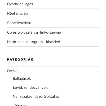
Óvodai ballagás
Néptáncgála
Sportfesztivál
6.a és 6.b osztály a Hinkó-tanyán
Határtalanul program – kisvideó
KATEGÓRIÁK
Fotók
Ballagások
Egyéb rendezvények
Nem szakrendszerű oktatás
Táborok