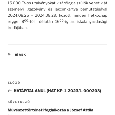
15.000 Ft-os utalványokat kizárólag a szülők vehetik át
személyi igazolvány és lakcímkártya bemutatásával
2024.08.26 – 2024.08.29. között minden hétköznap
00
00
reggel 8
-tól délután 16
-ig az iskola gazdasági
irodájában.
KATEGÓRIÁK
HÍREK
Bejegyzés
Korábbi
ELŐZŐ
navigáció
bejegyzés
HATÁRTALANUL (HAT-KP-1-2023/1-000203)
Következő
KÖVETKEZŐ
bejegyzés
Művészettörténeti foglalkozás a József Attila