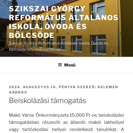
Tartalomhoz
SZIKSZAI GYÖRGY
REFORMÁTUS ÁLTALÁNOS
ISKOLA, ÓVODA ÉS
BÖLCSŐDE
Szikszai György Református Általános Iskola, Óvoda és
Bölcsőde információs oldala
Menü
BEKÜLDVE:
2024. AUGUSZTUS 16. PÉNTEK
SZERZŐ:
KELEMEN
ANDRÁS
Beiskolázási támogatás
Makó Város Önkormányzata 15.000 Ft-os beiskolázási
támogatásban részesíti az állandó makói lakhellyel
vagy tartózkodási hellyel rendelkező tanulókat. A