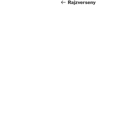
navigáció
bejegyzés
Rajzverseny