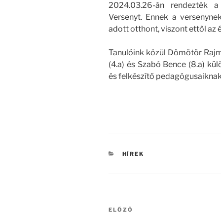
2024.03.26-án rendezték 
Versenyt.
Ennek a versenyn
adott otthont, viszont ettől az
Tanulóink közül Dömötör Rajmond
(4.a) és Szabó Bence (8.a) kül
és felkészítő pedagógusaiknak
KATEGÓRIÁK
HÍREK
Bejegyzés
Korábbi
ELŐZŐ