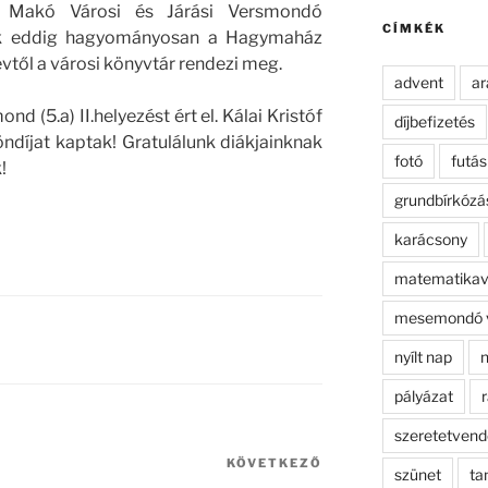
kifejezésre:
a Makó Városi és Járási Versmondó
CÍMKÉK
ek eddig hagyományosan a Hagymaház
 évtől a városi könyvtár rendezi meg.
advent
ar
 (5.a) II.helyezést ért el. Kálai Kristóf
díjbefizetés
öndíjat kaptak! Gratulálunk diákjainknak
fotó
futás
!
grundbírkózá
karácsony
matematikav
mesemondó 
nyílt nap
n
pályázat
r
szeretetven
KÖVETKEZŐ
Következő
szünet
ta