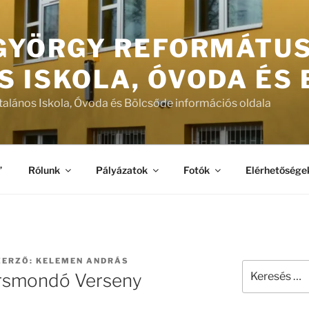
 GYÖRGY REFORMÁTU
S ISKOLA, ÓVODA ÉS
talános Iskola, Óvoda és Bölcsőde információs oldala
”
Rólunk
Pályázatok
Fotók
Elérhetősége
ERZŐ:
KELEMEN ANDRÁS
Keresés
Versmondó Verseny
a
következő