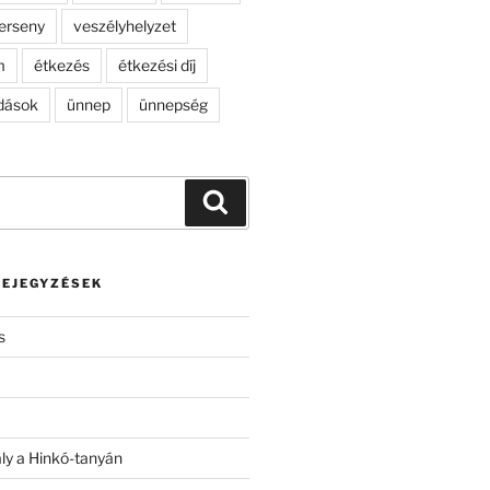
erseny
veszélyhelyzet
m
étkezés
étkezési díj
dások
ünnep
ünnepség
Keresés
BEJEGYZÉSEK
s
ály a Hinkó-tanyán