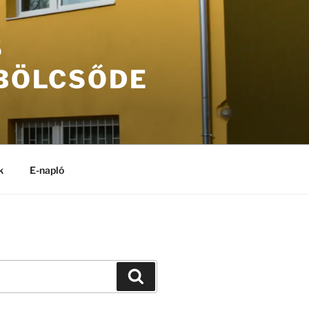
S
 BÖLCSŐDE
k
E-napló
Keresés