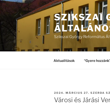
Tartalomhoz
SZIKSZAI
ÁLTALÁNO
Szikszai György Református Ál
Aktualitások
“Gyere hozzánk
BEKÜLDVE:
2024. MÁRCIUS 27. SZERDA
SZ
Városi és Járási 