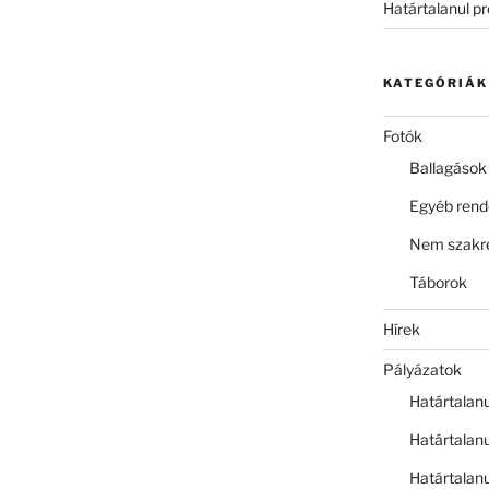
Határtalanul p
KATEGÓRIÁK
Fotók
Ballagások
Egyéb ren
Nem szakre
Táborok
Hírek
Pályázatok
Határtalan
Határtalan
Határtalan