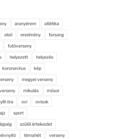
any
aranyérem
atlétika
első
eredmény
farsang
futóverseny
s
helyezett
helyezés
koronavírus
kép
erseny
megyei verseny
verseny
mikulás
műsor
yílt óra
ovi
ovisok
ajz
sport
dégség
szülői értekezlet
névnyitó
témahét
verseny