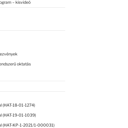
rogram – kisvideó
dezvények
ndszerű oktatás
ul (HAT-18-01-1274)
ul (HAT-19-01-1039)
ul (HAT-KP-1-2021/1-000031)