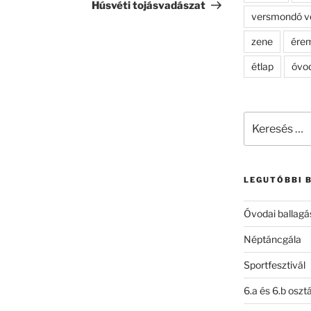
bejegyzés
Húsvéti tojásvadászat
versmondó v
zene
ére
étlap
óvo
Keresés
a
következő
kifejezésre:
LEGUTÓBBI 
Óvodai ballagá
Néptáncgála
Sportfesztivál
6.a és 6.b oszt