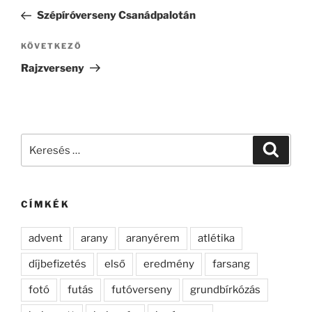
navigáció
bejegyzés
Szépíróverseny Csanádpalotán
Következő
KÖVETKEZŐ
bejegyzés
Rajzverseny
Keresés
Keresé
a
következő
kifejezésre:
CÍMKÉK
advent
arany
aranyérem
atlétika
díjbefizetés
első
eredmény
farsang
fotó
futás
futóverseny
grundbírkózás