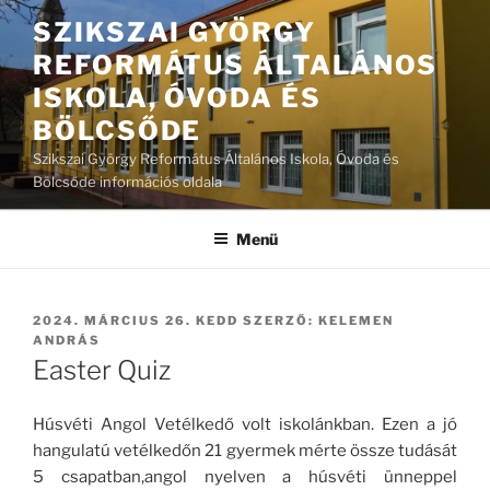
Tartalomhoz
SZIKSZAI GYÖRGY
REFORMÁTUS ÁLTALÁNOS
ISKOLA, ÓVODA ÉS
BÖLCSŐDE
Szikszai György Református Általános Iskola, Óvoda és
Bölcsőde információs oldala
Menü
BEKÜLDVE:
2024. MÁRCIUS 26. KEDD
SZERZŐ:
KELEMEN
ANDRÁS
Easter Quiz
Húsvéti Angol Vetélkedő volt iskolánkban. Ezen a jó
hangulatú vetélkedőn 21 gyermek mérte össze tudását
5 csapatban,angol nyelven a húsvéti ünneppel