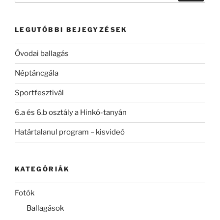
következő
kifejezésre:
LEGUTÓBBI BEJEGYZÉSEK
Óvodai ballagás
Néptáncgála
Sportfesztivál
6.a és 6.b osztály a Hinkó-tanyán
Határtalanul program – kisvideó
KATEGÓRIÁK
Fotók
Ballagások