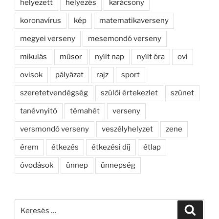
helyezett
helyezés
karácsony
koronavírus
kép
matematikaverseny
megyei verseny
mesemondó verseny
mikulás
műsor
nyílt nap
nyílt óra
ovi
ovisok
pályázat
rajz
sport
szeretetvendégség
szülői értekezlet
szünet
tanévnyitó
témahét
verseny
versmondó verseny
veszélyhelyzet
zene
érem
étkezés
étkezési díj
étlap
óvodások
ünnep
ünnepség
Keresés
Keresé
a