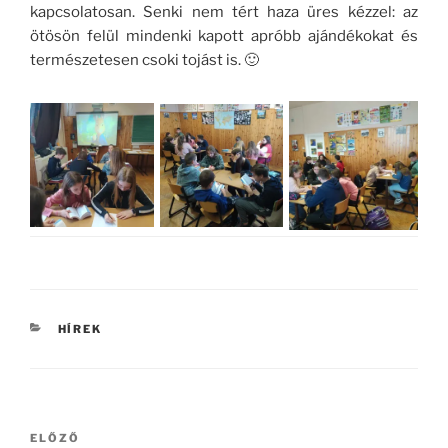
kapcsolatosan. Senki nem tért haza üres kézzel: az
ötösön felül mindenki kapott apróbb ajándékokat és
természetesen csoki tojást is. 🙂
KATEGÓRIÁK
HÍREK
Bejegyzés
Korábbi
ELŐZŐ