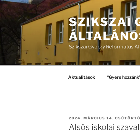
Tartalomhoz
SZIKSZAI
ÁLTALÁNO
Szikszai György Református Ál
Aktualitások
“Gyere hozzánk
BEKÜLDVE:
2024. MÁRCIUS 14. CSÜTÖRT
Alsós iskolai szava