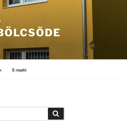
S
 BÖLCSŐDE
k
E-napló
Keresés