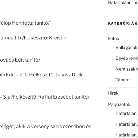
Határtalanul p
Fülöp Henrietta tanító/
KATEGÓRIÁK
más 1. b /Felkészítő: Kreisch
Fotók
Ballagások
Egyéb ren
Kovács Edit tanító/
Nem szakre
li Edit – 2. b /Felkészítő: Juhász Dolli
Táborok
Hírek
 3. a /Felkészítő: Raffai Erzsébet tanító/
Pályázatok
Határtalan
Határtalan
ségét, akik a verseny szervezésében és
Határtalan