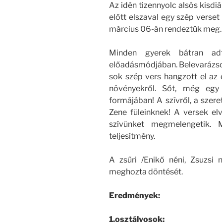
Az idén tizennyolc alsós kisdiák
előtt elszaval egy szép verset
március 06-án rendeztük meg.
Minden gyerek bátran ad
előadásmódjában. Belevarázsol
sok szép vers hangzott el az é
növényekről. Sőt, még egy 
formájában! A szívről, a szere
Zene füleinknek! A versek elv
szívünket megmelengetik. 
teljesítmény.
A zsűri /Enikő néni, Zsuzsi 
meghozta döntését.
Eredmények:
1.osztályosok: