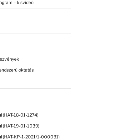
rogram – kisvideó
dezvények
ndszerű oktatás
ul (HAT-18-01-1274)
ul (HAT-19-01-1039)
ul (HAT-KP-1-2021/1-000031)