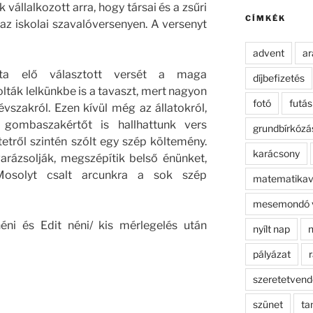
kifejezésre:
 vállalkozott arra, hogy társai és a zsűri
CÍMKÉK
 az iskolai szavalóversenyen. A versenyt
advent
ar
ta elő választott versét a maga
díjbefizetés
ták lelkünkbe is a tavaszt, mert nagyon
fotó
futás
vszakról. Ezen kívül még az állatokról,
gombaszakértőt is hallhattunk vers
grundbírkózá
tetről szintén szólt egy szép költemény.
karácsony
arázsolják, megszépítik belső énünket,
Mosolyt csalt arcunkra a sok szép
matematikav
mesemondó 
néni és Edit néni/ kis mérlegelés után
nyílt nap
n
pályázat
r
szeretetven
szünet
ta