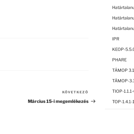
Határtalan
Határtalan
Határtalan
IPR
KEOP-5.5.
PHARE
TÁMOP 3.1
TÁMOP-3.3
TIOP-1.1.
KÖVETKEZŐ
Következő
bejegyzés
Március 15-i megemlékezés
TOP-1.4.1