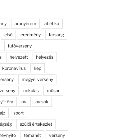
any
aranyérem
atlétika
első
eredmény
farsang
futóverseny
s
helyezett
helyezés
koronavírus
kép
erseny
megyei verseny
verseny
mikulás
műsor
yílt óra
ovi
ovisok
ajz
sport
dégség
szülői értekezlet
névnyitó
témahét
verseny