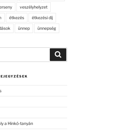
erseny
veszélyhelyzet
m
étkezés
étkezési díj
dások
ünnep
ünnepség
Keresés
BEJEGYZÉSEK
s
ály a Hinkó-tanyán