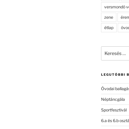
versmondó v
zene
ére
étlap
óvo
Keresés
a
következő
kifejezésre:
LEGUTÓBBI 
Óvodai ballagá
Néptáncgála
Sportfesztivál
6.a és 6.b oszt