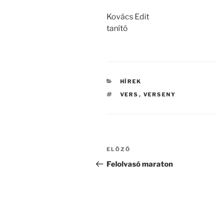
Kovács Edit
tanító
KATEGÓRIÁK
HÍREK
CÍMKÉK
VERS
,
VERSENY
Bejegyzés
Korábbi
ELŐZŐ
navigáció
bejegyzés
Felolvasó maraton