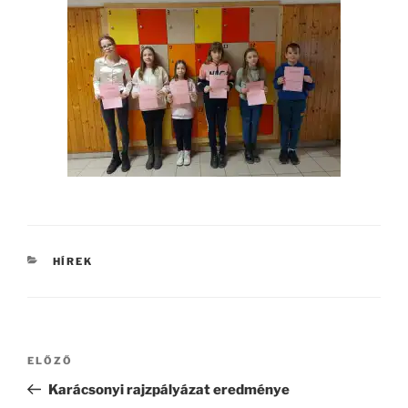
KATEGÓRIÁK
HÍREK
Bejegyzés
Korábbi
ELŐZŐ
navigáció
bejegyzés
Karácsonyi rajzpályázat eredménye