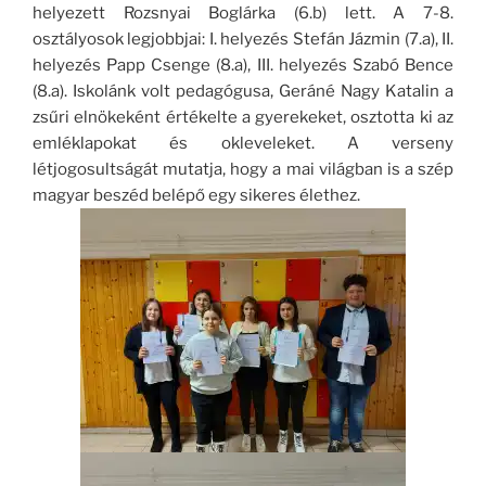
helyezett Rozsnyai Boglárka (6.b) lett. A 7-8.
osztályosok legjobbjai: I. helyezés Stefán Jázmin (7.a), II.
helyezés Papp Csenge (8.a), III. helyezés Szabó Bence
(8.a). Iskolánk volt pedagógusa, Geráné Nagy Katalin a
zsűri elnökeként értékelte a gyerekeket, osztotta ki az
emléklapokat és okleveleket. A verseny
létjogosultságát mutatja, hogy a mai világban is a szép
magyar beszéd belépő egy sikeres élethez.