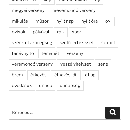
megyei verseny
mesemondó verseny
mikulás
műsor
nyílt nap
nyílt óra
ovi
ovisok
pályázat
rajz
sport
szeretetvendégség
szülői értekezlet
szünet
tanévnyitó
témahét
verseny
versmondó verseny
veszélyhelyzet
zene
érem
étkezés
étkezési díj
étlap
óvodások
ünnep
ünnepség
Keresés
Keresé
a
következő
kifejezésre: