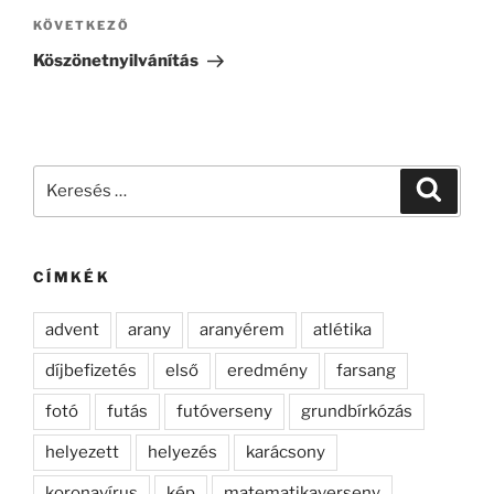
Következő
KÖVETKEZŐ
bejegyzés
Köszönetnyilvánítás
Keresés
Keresé
a
következő
kifejezésre:
CÍMKÉK
advent
arany
aranyérem
atlétika
díjbefizetés
első
eredmény
farsang
fotó
futás
futóverseny
grundbírkózás
helyezett
helyezés
karácsony
koronavírus
kép
matematikaverseny