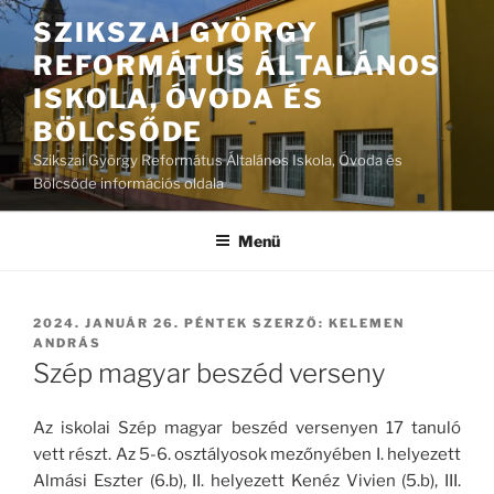
Tartalomhoz
SZIKSZAI GYÖRGY
REFORMÁTUS ÁLTALÁNOS
ISKOLA, ÓVODA ÉS
BÖLCSŐDE
Szikszai György Református Általános Iskola, Óvoda és
Bölcsőde információs oldala
Menü
BEKÜLDVE:
2024. JANUÁR 26. PÉNTEK
SZERZŐ:
KELEMEN
ANDRÁS
Szép magyar beszéd verseny
Az iskolai Szép magyar beszéd versenyen 17 tanuló
vett részt. Az 5-6. osztályosok mezőnyében I. helyezett
Almási Eszter (6.b), II. helyezett Kenéz Vivien (5.b), III.