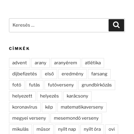
Keresés
Keresé
a
következő
kifejezésre:
CÍMKÉK
advent
arany
aranyérem
atlétika
díjbefizetés
első
eredmény
farsang
fotó
futás
futóverseny
grundbírkózás
helyezett
helyezés
karácsony
koronavírus
kép
matematikaverseny
megyei verseny
mesemondó verseny
mikulás
műsor
nyílt nap
nyílt óra
ovi