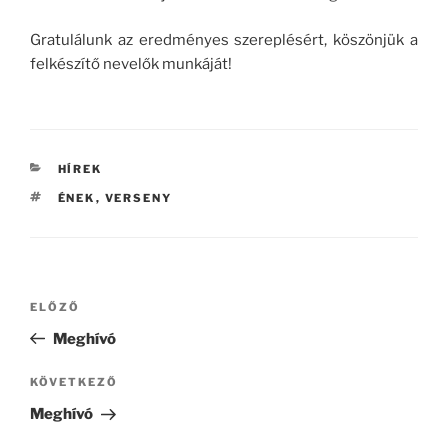
Gratulálunk az eredményes szereplésért, köszönjük a
felkészítő nevelők munkáját!
KATEGÓRIÁK
HÍREK
CÍMKÉK
ÉNEK
,
VERSENY
Bejegyzés
Korábbi
ELŐZŐ
navigáció
bejegyzés
Meghívó
Következő
KÖVETKEZŐ
bejegyzés
Meghívó