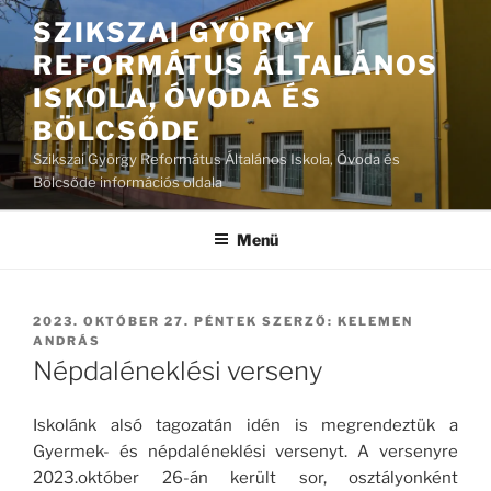
Tartalomhoz
SZIKSZAI GYÖRGY
REFORMÁTUS ÁLTALÁNOS
ISKOLA, ÓVODA ÉS
BÖLCSŐDE
Szikszai György Református Általános Iskola, Óvoda és
Bölcsőde információs oldala
Menü
BEKÜLDVE:
2023. OKTÓBER 27. PÉNTEK
SZERZŐ:
KELEMEN
ANDRÁS
Népdaléneklési verseny
Iskolánk alsó tagozatán idén is megrendeztük a
Gyermek- és népdaléneklési versenyt. A versenyre
2023.október 26-án került sor, osztályonként