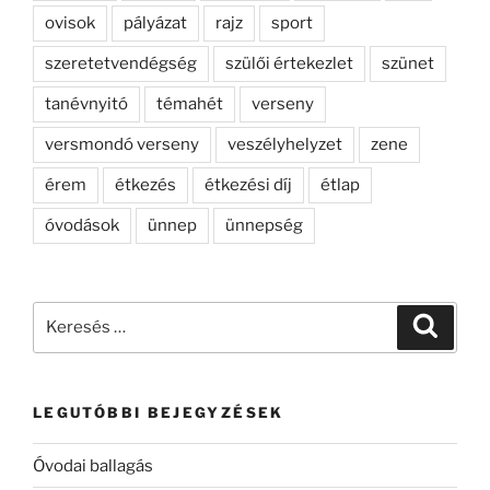
ovisok
pályázat
rajz
sport
szeretetvendégség
szülői értekezlet
szünet
tanévnyitó
témahét
verseny
versmondó verseny
veszélyhelyzet
zene
érem
étkezés
étkezési díj
étlap
óvodások
ünnep
ünnepség
Keresés
Keresé
a
következő
kifejezésre:
LEGUTÓBBI BEJEGYZÉSEK
Óvodai ballagás