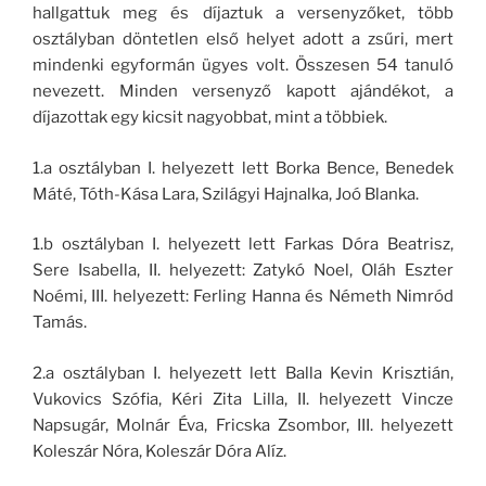
hallgattuk meg és díjaztuk a versenyzőket, több
osztályban döntetlen első helyet adott a zsűri, mert
mindenki egyformán ügyes volt. Összesen 54 tanuló
nevezett. Minden versenyző kapott ajándékot, a
díjazottak egy kicsit nagyobbat, mint a többiek.
1.a osztályban I. helyezett lett Borka Bence, Benedek
Máté, Tóth-Kása Lara, Szilágyi Hajnalka, Joó Blanka.
1.b osztályban I. helyezett lett Farkas Dóra Beatrisz,
Sere Isabella, II. helyezett: Zatykó Noel, Oláh Eszter
Noémi, III. helyezett: Ferling Hanna és Németh Nimród
Tamás.
2.a osztályban I. helyezett lett Balla Kevin Krisztián,
Vukovics Szófia, Kéri Zita Lilla, II. helyezett Vincze
Napsugár, Molnár Éva, Fricska Zsombor, III. helyezett
Koleszár Nóra, Koleszár Dóra Alíz.