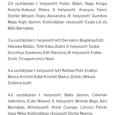
2.b osztályban I. helyezett: Fodor Ádám, Nagy Kinga,
Koszta-Kakuszi Dilara, II. helyezett: Aranyos Fanni,
Stefán Mirjam, Fejes Alexandra, III. helyezett: Gombos
Maja, Kajti Jázmin. Különdíjban részesült: Csala Lili és
Báló Barnabás.
3.a osztályban I. helyezett lett Dervalics Boglárka Edit,
Haluska Balázs, Tóth Kása Zoárd, II. helyezett: Szalai
Dorottya, Szekeres Edit Ramóna, III. helyezett: Fialka
Zsolt, Trivapetrovics Noel.
4.a osztályban I. helyezett lett Rattkai Polli, Erdélyi
Bence Kristóf, Kálai Kristóf, Matos Zoltán, Mikula
Szabina Judit.
4.b osztályban I. helyezett: Balla Jázmin, Cékmán
Valentina, Erdei Roland, II. helyezett: Molnár Maja, Kéri
Barnabás, III.helyezett: Antal Csenge, Lőrincz Patrik,
Vass Réka. Különdíjban részesült Görbe Regina.