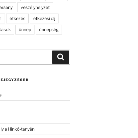
erseny
veszélyhelyzet
m
étkezés
étkezési díj
dások
ünnep
ünnepség
Keresés
BEJEGYZÉSEK
s
ály a Hinkó-tanyán