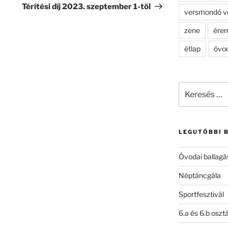
bejegyzés
Térítési díj 2023. szeptember 1-től
versmondó v
zene
ére
étlap
óvo
Keresés
a
következő
kifejezésre:
LEGUTÓBBI 
Óvodai ballagá
Néptáncgála
Sportfesztivál
6.a és 6.b oszt