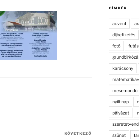
kifejezésre:
CÍMKÉK
advent
ar
díjbefizetés
fotó
futás
grundbírkózá
karácsony
matematikav
mesemondó 
nyílt nap
n
pályázat
r
szeretetven
KÖVETKEZŐ
Következő
szünet
ta