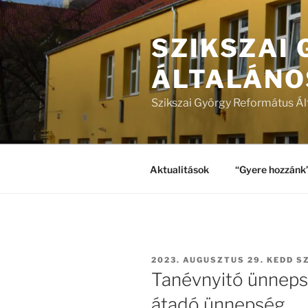
Tartalomhoz
SZIKSZAI
ÁLTALÁNO
Szikszai György Református Ál
Aktualitások
“Gyere hozzánk
BEKÜLDVE:
2023. AUGUSZTUS 29. KEDD
SZ
Tanévnyitó ünneps
átadó ünnepség