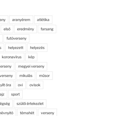
any
aranyérem
atlétika
első
eredmény
farsang
futóverseny
s
helyezett
helyezés
koronavírus
kép
erseny
megyei verseny
verseny
mikulás
műsor
yílt óra
ovi
ovisok
ajz
sport
dégség
szülői értekezlet
névnyitó
témahét
verseny