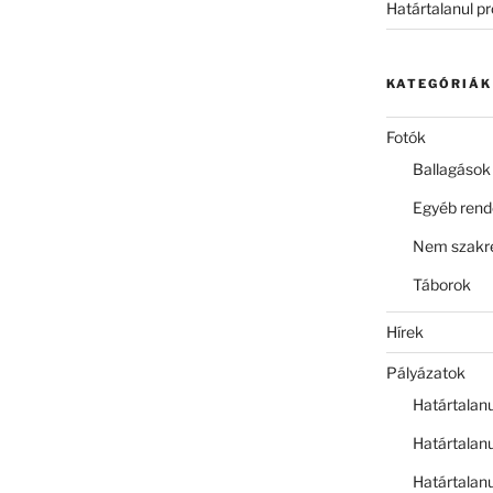
Határtalanul p
KATEGÓRIÁK
Fotók
Ballagások
Egyéb ren
Nem szakre
Táborok
Hírek
Pályázatok
Határtalan
Határtalan
Határtalan