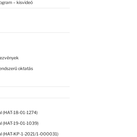
rogram – kisvideó
dezvények
ndszerű oktatás
ul (HAT-18-01-1274)
ul (HAT-19-01-1039)
ul (HAT-KP-1-2021/1-000031)