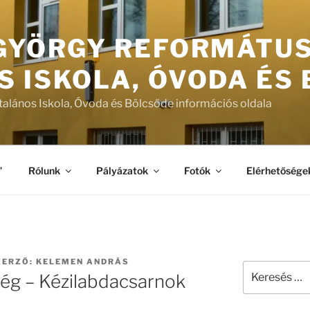
 GYÖRGY REFORMÁTU
S ISKOLA, ÓVODA ÉS
talános Iskola, Óvoda és Bölcsőde információs oldala
”
Rólunk
Pályázatok
Fotók
Elérhetősége
ERZŐ:
KELEMEN ANDRÁS
Keresés
ég – Kézilabdacsarnok
a
következő