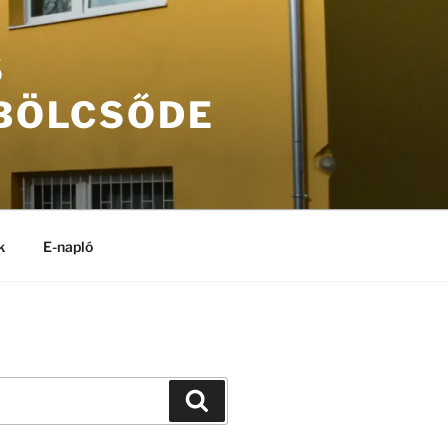
S
 BÖLCSŐDE
k
E-napló
Keresés