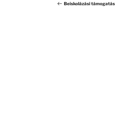
navigáció
bejegyzés
Beiskolázási támogatás