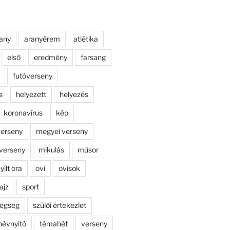
any
aranyérem
atlétika
első
eredmény
farsang
futóverseny
s
helyezett
helyezés
koronavírus
kép
erseny
megyei verseny
verseny
mikulás
műsor
yílt óra
ovi
ovisok
ajz
sport
dégség
szülői értekezlet
névnyitó
témahét
verseny