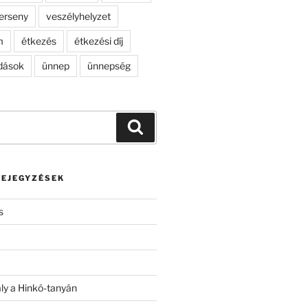
erseny
veszélyhelyzet
m
étkezés
étkezési díj
dások
ünnep
ünnepség
Keresés
BEJEGYZÉSEK
s
ály a Hinkó-tanyán