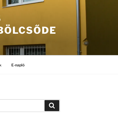
S
 BÖLCSŐDE
k
E-napló
Keresés