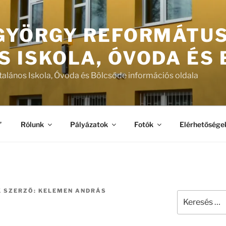
 GYÖRGY REFORMÁTU
S ISKOLA, ÓVODA ÉS
talános Iskola, Óvoda és Bölcsőde információs oldala
”
Rólunk
Pályázatok
Fotók
Elérhetősége
K
SZERZŐ:
KELEMEN ANDRÁS
Keresés
a
következő