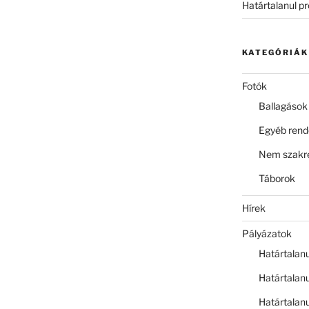
Határtalanul p
KATEGÓRIÁK
Fotók
Ballagások
Egyéb ren
Nem szakre
Táborok
Hírek
Pályázatok
Határtalan
Határtalan
Határtalan