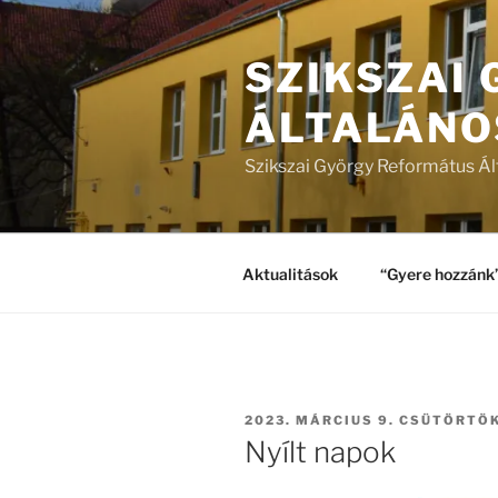
Tartalomhoz
SZIKSZAI
ÁLTALÁNO
Szikszai György Református Ál
Aktualitások
“Gyere hozzánk
BEKÜLDVE:
2023. MÁRCIUS 9. CSÜTÖRTÖ
Nyílt napok