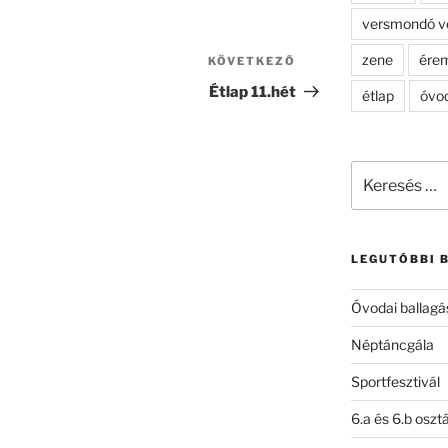
versmondó v
zene
ére
KÖVETKEZŐ
Következő
bejegyzés
Étlap 11.hét
étlap
óvo
Keresés
a
következő
kifejezésre:
LEGUTÓBBI 
Óvodai ballagá
Néptáncgála
Sportfesztivál
6.a és 6.b oszt