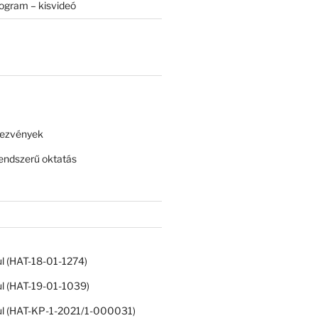
rogram – kisvideó
dezvények
ndszerű oktatás
ul (HAT-18-01-1274)
ul (HAT-19-01-1039)
ul (HAT-KP-1-2021/1-000031)