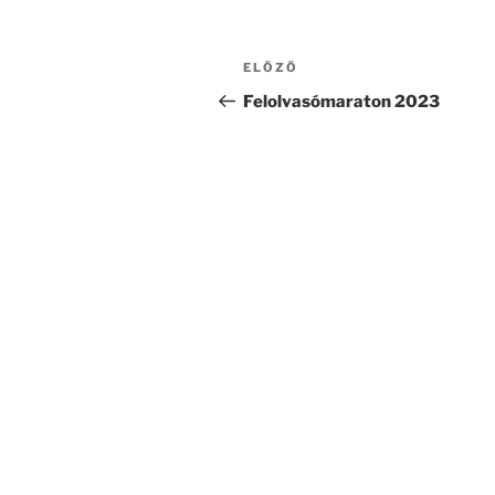
Bejegyzés
Korábbi
ELŐZŐ
navigáció
bejegyzés
Felolvasómaraton 2023