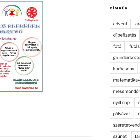
kifejezésre:
CÍMKÉK
advent
ar
díjbefizetés
fotó
futás
grundbírkózá
karácsony
matematikav
mesemondó 
nyílt nap
n
pályázat
r
szeretetven
szünet
ta