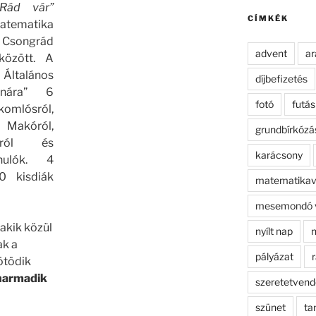
kifejezésre:
Rád vár”
CÍMKÉK
matematika
e Csongrád
advent
ar
között. A
Általános
díjbefizetés
ornára” 6
fotó
futás
komlósról,
kóról,
grundbírkózá
ákról és
karácsony
anulók. 4
0 kisdiák
matematikav
mesemondó 
 akik közül
nyílt nap
n
ak a
pályázat
r
ötödik
harmadik
szeretetven
szünet
ta