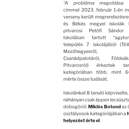
“A probléma megoldása 
címmel 2023. február 1-én 
verseny került megrendezésr
és Békés megyei iskolák 
pitvarosi Petőfi Sándor 
Iskolában tartott “agyt
település 7 iskolájából (Tót
Mezőhegyesről, Ma
Csanádpalotáról, Földe
Pitvarosról) érkeztek t
kategóriában több, mint 6
mérte össze tudását.
Iskolánkat 8 tanuló képviselte,
néhányan csak éppen lecsúszt
dobogóról.
Miklós Botond
az 
osztályosok kategóriájában a
helyezést érte el
.