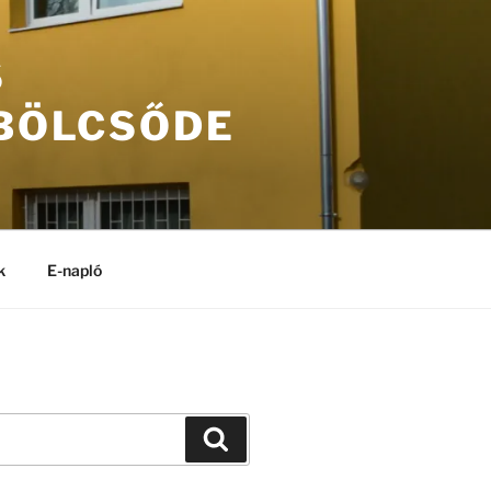
S
 BÖLCSŐDE
k
E-napló
Keresés