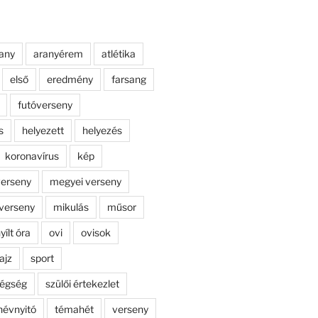
any
aranyérem
atlétika
első
eredmény
farsang
futóverseny
s
helyezett
helyezés
koronavírus
kép
erseny
megyei verseny
verseny
mikulás
műsor
yílt óra
ovi
ovisok
ajz
sport
dégség
szülői értekezlet
névnyitó
témahét
verseny