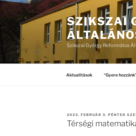
Tartalomhoz
SZIKSZAI
ÁLTALÁNO
Szikszai György Református Ál
Aktualitások
“Gyere hozzánk
BEKÜLDVE:
2023. FEBRUÁR 3. PÉNTEK
SZE
Térségi matematik