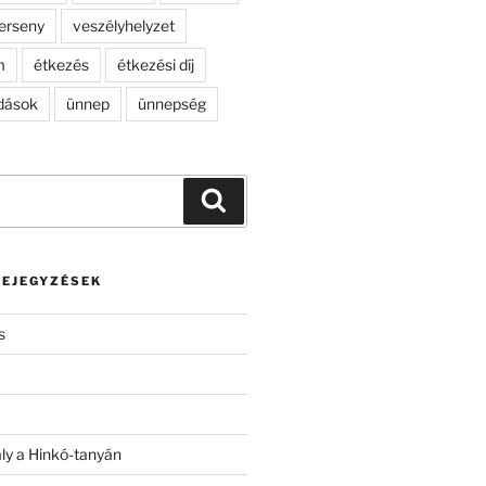
erseny
veszélyhelyzet
m
étkezés
étkezési díj
dások
ünnep
ünnepség
Keresés
BEJEGYZÉSEK
s
ály a Hinkó-tanyán