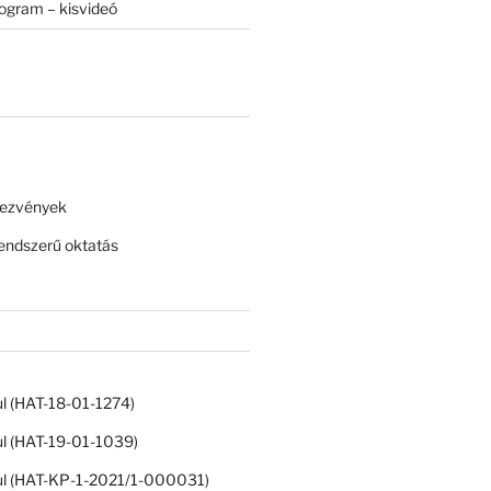
rogram – kisvideó
dezvények
ndszerű oktatás
ul (HAT-18-01-1274)
ul (HAT-19-01-1039)
ul (HAT-KP-1-2021/1-000031)