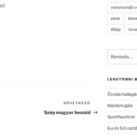
ez!
versmondó v
zene
ére
étlap
óvo
Keresés
a
következő
kifejezésre:
LEGUTÓBBI 
Óvodai ballagá
KÖVETKEZŐ
Következő
Néptáncgála
bejegyzés
Szép magyar beszéd
Sportfesztivál
6.a és 6.b oszt