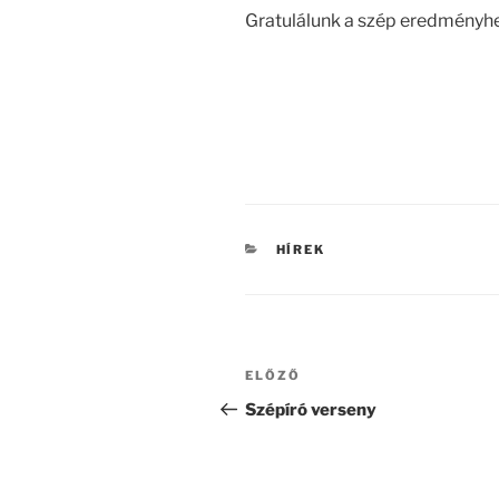
Gratulálunk a szép eredményh
KATEGÓRIÁK
HÍREK
Bejegyzés
Korábbi
ELŐZŐ
navigáció
bejegyzés
Szépíró verseny