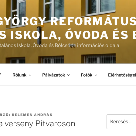
 GYÖRGY REFORMÁTU
S ISKOLA, ÓVODA ÉS
talános Iskola, Óvoda és Bölcsőde információs oldala
”
Rólunk
Pályázatok
Fotók
Elérhetősége
RZŐ:
KELEMEN ANDRÁS
Keresés
a verseny Pitvaroson
a
következő