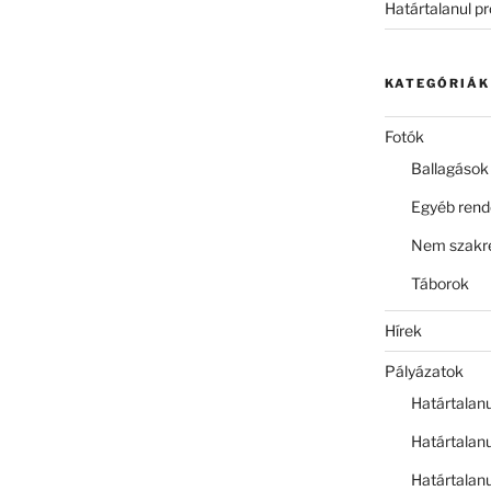
Határtalanul p
KATEGÓRIÁK
Fotók
Ballagások
Egyéb ren
Nem szakre
Táborok
Hírek
Pályázatok
Határtalan
Határtalan
Határtalan