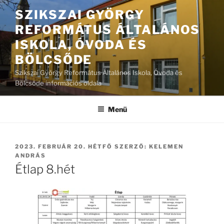
Tartalomhoz
SZIKSZAI GYÖRGY
REFORMÁTUS ÁLTALÁNOS
ISKOLA, ÓVODA ÉS
BÖLCSŐDE
Szikszai György Református Általános Iskola, Óvoda és
Bölcsőde információs oldala
Menü
BEKÜLDVE:
2023. FEBRUÁR 20. HÉTFŐ
SZERZŐ:
KELEMEN
ANDRÁS
Étlap 8.hét