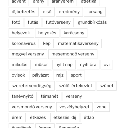
advent
arany
aranyérem
atlétika
díjbefizetés
első
eredmény
farsang
fotó
futás
futóverseny
grundbírkózás
helyezett
helyezés
karácsony
koronavírus
kép
matematikaverseny
megyei verseny
mesemondó verseny
mikulás
műsor
nyílt nap
nyílt óra
ovi
ovisok
pályázat
rajz
sport
szeretetvendégség
szülői értekezlet
szünet
tanévnyitó
témahét
verseny
versmondó verseny
veszélyhelyzet
zene
érem
étkezés
étkezési díj
étlap