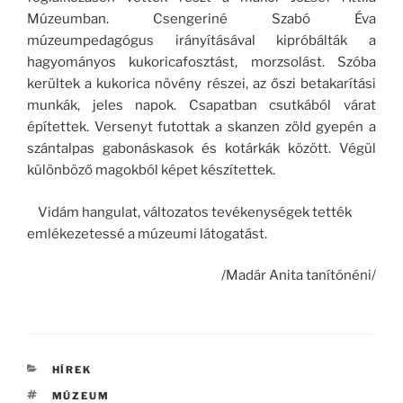
Múzeumban. Csengeriné Szabó Éva
múzeumpedagógus irányításával kipróbálták a
hagyományos kukoricafosztást, morzsolást. Szóba
kerültek a kukorica növény részei, az őszi betakarítási
munkák, jeles napok. Csapatban csutkából várat
építettek. Versenyt futottak a skanzen zöld gyepén a
szántalpas gabonáskasok és kotárkák között. Végül
különböző magokból képet készítettek.
Vidám hangulat, változatos tevékenységek tették
emlékezetessé a múzeumi látogatást.
/Madár Anita tanítónéni/
KATEGÓRIÁK
HÍREK
CÍMKÉK
MÚZEUM