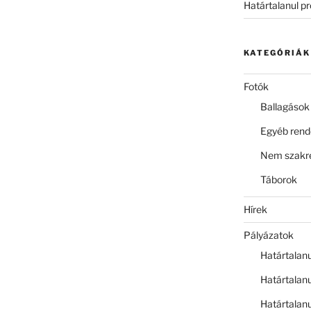
Határtalanul p
KATEGÓRIÁK
Fotók
Ballagások
Egyéb ren
Nem szakre
Táborok
Hírek
Pályázatok
Határtalan
Határtalan
Határtalan