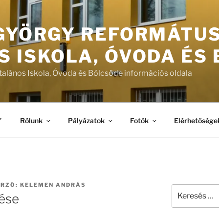
 GYÖRGY REFORMÁTU
S ISKOLA, ÓVODA ÉS
talános Iskola, Óvoda és Bölcsőde információs oldala
”
Rólunk
Pályázatok
Fotók
Elérhetősége
RZŐ:
KELEMEN ANDRÁS
Keresés
tése
a
következő