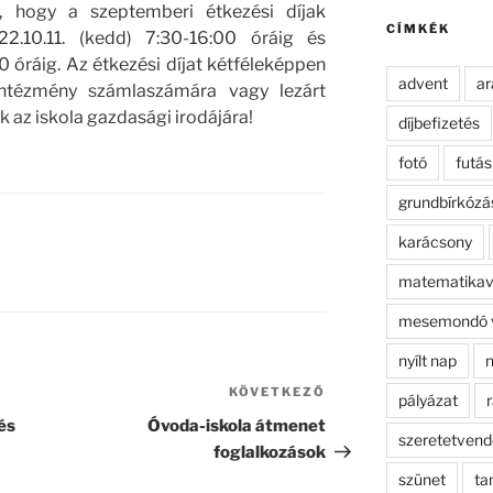
kifejezésre:
et, hogy a szeptemberi étkezési díjak
CÍMKÉK
22.10.11. (kedd) 7:30-16:00 óráig és
0 óráig. Az étkezési díjat kétféleképpen
advent
ar
 intézmény számlaszámára vagy lezárt
k az iskola gazdasági irodájára!
díjbefizetés
fotó
futás
grundbírkózá
karácsony
matematikav
mesemondó 
nyílt nap
n
KÖVETKEZŐ
Következő
pályázat
r
bejegyzés
és
Óvoda-iskola átmenet
szeretetven
foglalkozások
szünet
ta