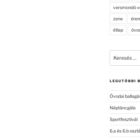
versmondó v
zene
ére
étlap
óvo
Keresés
a
következő
kifejezésre:
LEGUTÓBBI 
Óvodai ballagá
Néptáncgála
Sportfesztivál
6.a és 6.b oszt