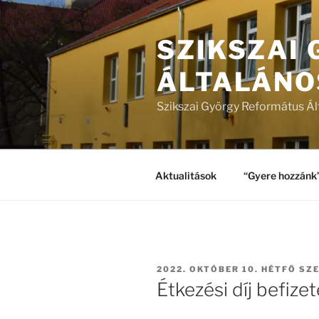
Tartalomhoz
SZIKSZAI
ÁLTALÁNO
Szikszai György Református Ál
Aktualitások
“Gyere hozzánk
BEKÜLDVE:
2022. OKTÓBER 10. HÉTFŐ
SZE
Étkezési díj befize