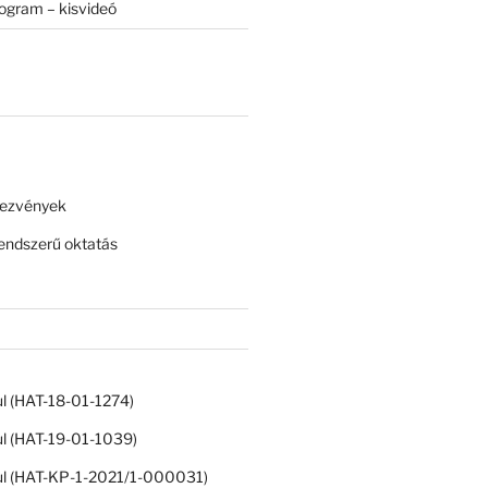
rogram – kisvideó
dezvények
ndszerű oktatás
ul (HAT-18-01-1274)
ul (HAT-19-01-1039)
ul (HAT-KP-1-2021/1-000031)