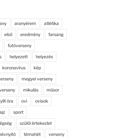
any
aranyérem
atlétika
első
eredmény
farsang
futóverseny
s
helyezett
helyezés
koronavírus
kép
erseny
megyei verseny
verseny
mikulás
műsor
yílt óra
ovi
ovisok
ajz
sport
dégség
szülői értekezlet
névnyitó
témahét
verseny