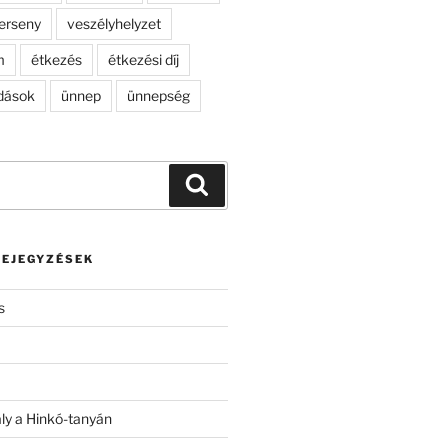
erseny
veszélyhelyzet
m
étkezés
étkezési díj
dások
ünnep
ünnepség
Keresés
BEJEGYZÉSEK
s
ály a Hinkó-tanyán