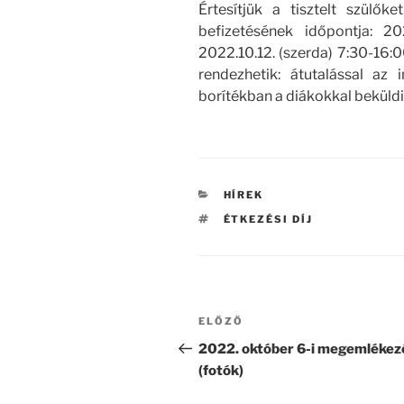
Értesítjük a tisztelt szülők
befizetésének időpontja: 20
2022.10.12. (szerda) 7:30-16:0
rendezhetik: átutalással az
borítékban a diákokkal beküldi
KATEGÓRIÁK
HÍREK
CÍMKÉK
ÉTKEZÉSI DÍJ
Bejegyzés
Korábbi
ELŐZŐ
navigáció
bejegyzés
2022. október 6-i megemlékez
(fotók)