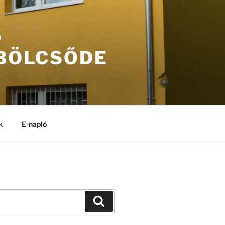
S
 BÖLCSŐDE
k
E-napló
Keresés