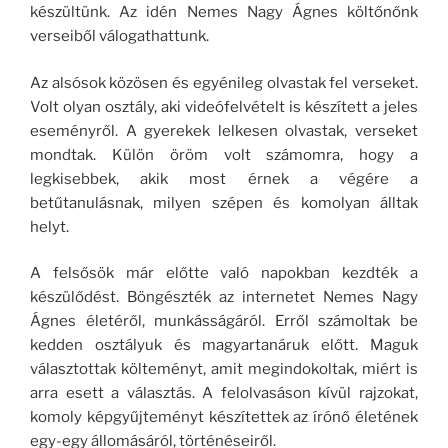
készültünk. Az idén Nemes Nagy Ágnes költőnőnk
verseiből válogathattunk.
Az alsósok közösen és egyénileg olvastak fel verseket.
Volt olyan osztály, aki videófelvételt is készített a jeles
eseményről. A gyerekek lelkesen olvastak, verseket
mondtak. Külön öröm volt számomra, hogy a
legkisebbek, akik most érnek a végére a
betűtanulásnak, milyen szépen és komolyan álltak
helyt.
A felsősök már előtte való napokban kezdték a
készülődést. Böngészték az internetet Nemes Nagy
Ágnes életéről, munkásságáról. Erről számoltak be
kedden osztályuk és magyartanáruk előtt. Maguk
választottak költeményt, amit megindokoltak, miért is
arra esett a választás. A felolvasáson kívül rajzokat,
komoly képgyűjteményt készítettek az írónő életének
egy-egy állomásáról, történéseiről.