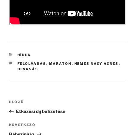
KATEGÓRIÁK
HÍREK
CÍMKÉK
FELOLVASÁS
,
MARATON
,
NEMES NAGY ÁGNES
,
OLVASÁS
Bejegyzés
Korábbi
ELŐZŐ
navigáció
bejegyzés
Étkezési díj befizetése
Következő
KÖVETKEZŐ
bejegyzés
Bábszínház