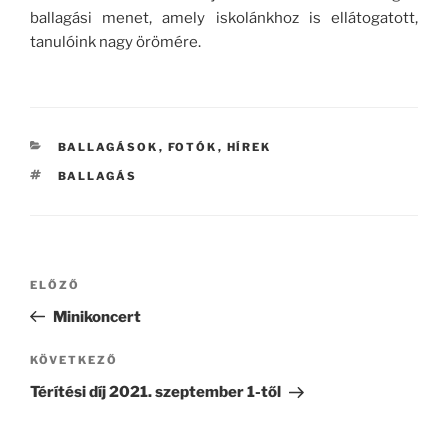
ballagási menet, amely iskolánkhoz is ellátogatott,
tanulóink nagy örömére.
KATEGÓRIÁK
BALLAGÁSOK
,
FOTÓK
,
HÍREK
CÍMKÉK
BALLAGÁS
Bejegyzés
Korábbi
ELŐZŐ
navigáció
bejegyzés
Minikoncert
Következő
KÖVETKEZŐ
bejegyzés
Térítési díj 2021. szeptember 1-től