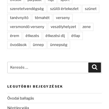
szeretetvendégség
szülői értekezlet
szünet
tanévnyitó
témahét
verseny
versmondó verseny
veszélyhelyzet
zene
érem
étkezés
étkezési díj
étlap
óvodások
ünnep
ünnepség
Keresés
Keresé
a
következő
kifejezésre:
LEGUTÓBBI BEJEGYZÉSEK
Óvodai ballagás
Néptáncgála