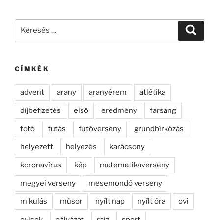
Keresés
Keresé
a
következő
kifejezésre:
CÍMKÉK
advent
arany
aranyérem
atlétika
díjbefizetés
első
eredmény
farsang
fotó
futás
futóverseny
grundbírkózás
helyezett
helyezés
karácsony
koronavírus
kép
matematikaverseny
megyei verseny
mesemondó verseny
mikulás
műsor
nyílt nap
nyílt óra
ovi
ovisok
pályázat
rajz
sport