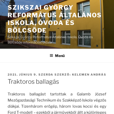
Tartalomhoz
SZIKSZAI GYÖRGY
REFORMÁTUS ÁLTALÁNOS
ISKOLA, ÓVODA ÉS
BÖLCSŐDE
Szikszai György Református Általános Iskola, Óvoda és
Bölcsőde információs oldala
Menü
BEKÜLDVE:
2021. JÚNIUS 9. SZERDA
SZERZŐ:
KELEMEN ANDRÁS
Traktoros ballagás
Traktoros ballagást tartottak a Galamb József
Mezőgazdasági Technikum és Szakképző Iskola végzős
diákjai. Tizenhárom erőgép, há­­rom lovas kocsi és egy
Ford T-modell – ezekből a járművekből állt a különleges