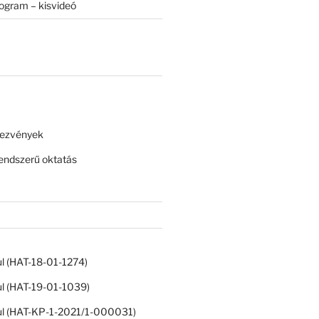
rogram – kisvideó
dezvények
ndszerű oktatás
ul (HAT-18-01-1274)
ul (HAT-19-01-1039)
ul (HAT-KP-1-2021/1-000031)