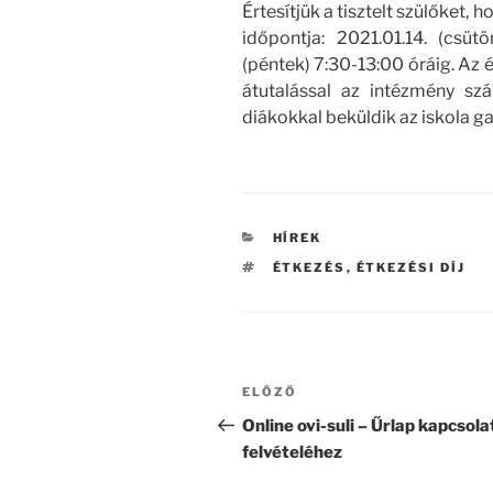
Értesítjük a tisztelt szülőket, 
időpontja: 2021.01.14. (csüt
(péntek) 7:30-13:00 óráig. Az 
átutalással az intézmény sz
diákokkal beküldik az iskola g
KATEGÓRIÁK
HÍREK
CÍMKÉK
ÉTKEZÉS
,
ÉTKEZÉSI DÍJ
Bejegyzés
Korábbi
ELŐZŐ
navigáció
bejegyzés
Online ovi-suli – Űrlap kapcsola
felvételéhez