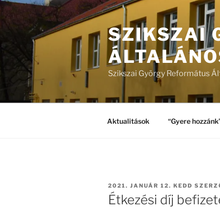
Tartalomhoz
SZIKSZAI
ÁLTALÁNO
Szikszai György Református Ál
Aktualitások
“Gyere hozzánk
BEKÜLDVE:
2021. JANUÁR 12. KEDD
SZERZ
Étkezési díj befize