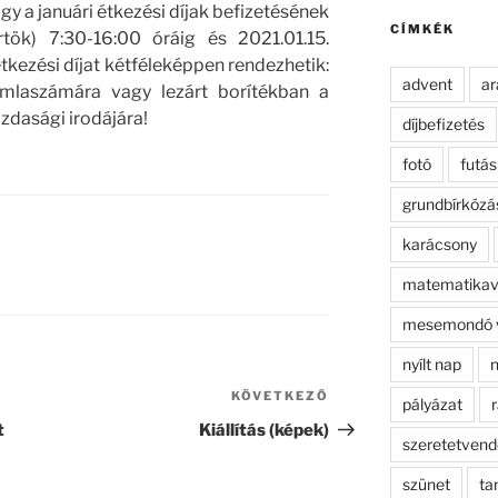
kifejezésre:
hogy a januári étkezési díjak befizetésének
CÍMKÉK
örtök) 7:30-16:00 óráig és 2021.01.15.
étkezési díjat kétféleképpen rendezhetik:
advent
ar
ámlaszámára vagy lezárt borítékban a
azdasági irodájára!
díjbefizetés
fotó
futás
grundbírkózá
karácsony
matematikav
mesemondó 
nyílt nap
n
KÖVETKEZŐ
Következő
pályázat
r
bejegyzés
t
Kiállítás (képek)
szeretetven
szünet
ta