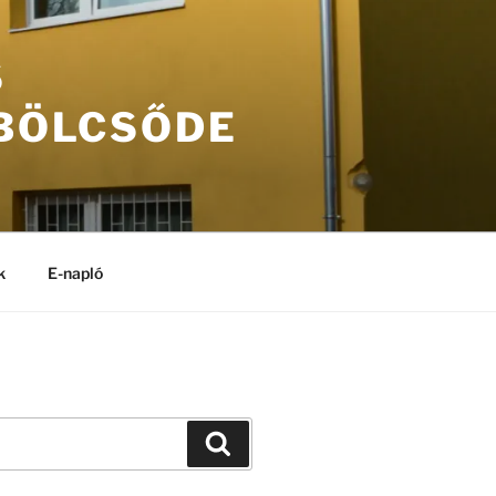
S
 BÖLCSŐDE
k
E-napló
Keresés