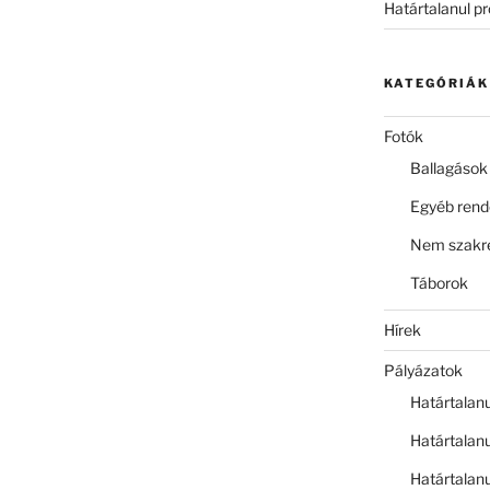
Határtalanul p
KATEGÓRIÁK
Fotók
Ballagások
Egyéb ren
Nem szakre
Táborok
Hírek
Pályázatok
Határtalan
Határtalan
Határtalan