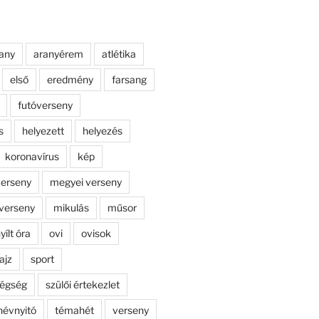
any
aranyérem
atlétika
első
eredmény
farsang
futóverseny
s
helyezett
helyezés
koronavírus
kép
erseny
megyei verseny
verseny
mikulás
műsor
yílt óra
ovi
ovisok
ajz
sport
dégség
szülői értekezlet
névnyitó
témahét
verseny