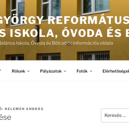
 GYÖRGY REFORMÁTU
S ISKOLA, ÓVODA ÉS
talános Iskola, Óvoda és Bölcsőde információs oldala
”
Rólunk
Pályázatok
Fotók
Elérhetősége
Ő:
KELEMEN ANDRÁS
Keresés
tése
a
következő