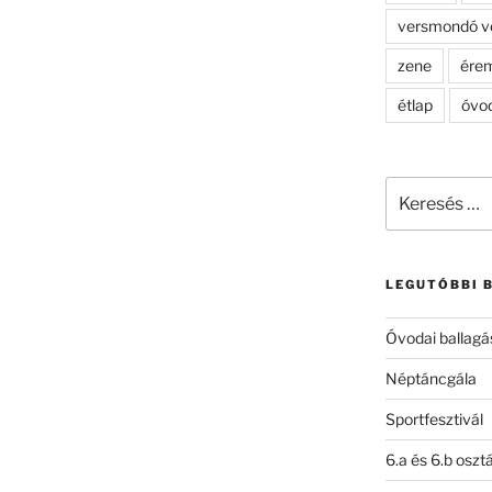
versmondó v
zene
ére
étlap
óvo
Keresés
a
következő
kifejezésre:
LEGUTÓBBI 
Óvodai ballagá
Néptáncgála
Sportfesztivál
6.a és 6.b oszt