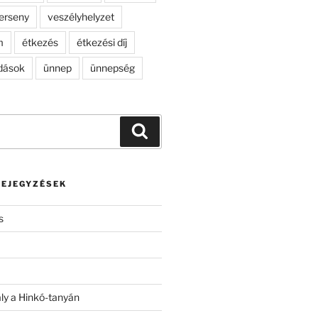
erseny
veszélyhelyzet
m
étkezés
étkezési díj
dások
ünnep
ünnepség
Keresés
BEJEGYZÉSEK
s
ály a Hinkó-tanyán