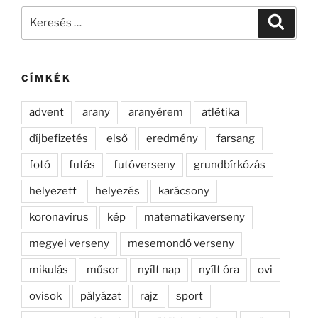
Keresés
Keresé
a
következő
kifejezésre:
CÍMKÉK
advent
arany
aranyérem
atlétika
díjbefizetés
első
eredmény
farsang
fotó
futás
futóverseny
grundbírkózás
helyezett
helyezés
karácsony
koronavírus
kép
matematikaverseny
megyei verseny
mesemondó verseny
mikulás
műsor
nyílt nap
nyílt óra
ovi
ovisok
pályázat
rajz
sport