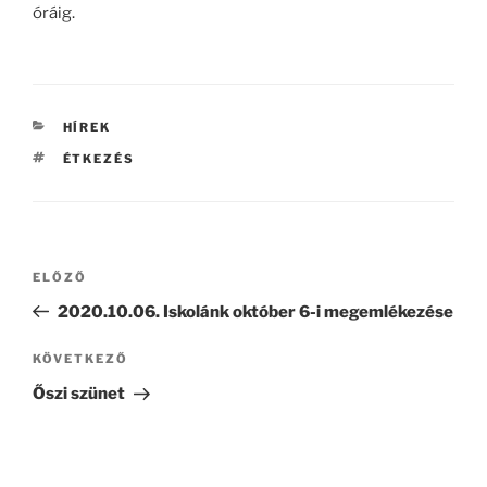
óráig.
KATEGÓRIÁK
HÍREK
CÍMKÉK
ÉTKEZÉS
Bejegyzés
Korábbi
ELŐZŐ
navigáció
bejegyzés
2020.10.06. Iskolánk október 6-i megemlékezése
Következő
KÖVETKEZŐ
bejegyzés
Őszi szünet