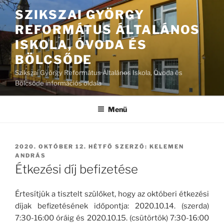
Tartalomhoz
SZIKSZAI GYÖRGY
REFORMÁTUS ÁLTALÁNOS
ISKOLA, ÓVODA ÉS
BÖLCSŐDE
Szikszai György Református Általános Iskola, Óvoda és
Bölcsőde információs oldala
Menü
BEKÜLDVE:
2020. OKTÓBER 12. HÉTFŐ
SZERZŐ:
KELEMEN
ANDRÁS
Étkezési díj befizetése
Értesítjük a tisztelt szülőket, hogy az októberi étkezési
díjak befizetésének időpontja: 2020.10.14. (szerda)
7:30-16:00 óráig és 2020.10.15. (csütörtök) 7:30-16:00