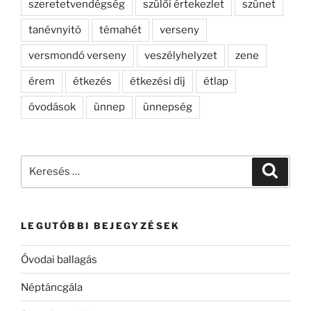
szeretetvendégség
szülői értekezlet
szünet
tanévnyitó
témahét
verseny
versmondó verseny
veszélyhelyzet
zene
érem
étkezés
étkezési díj
étlap
óvodások
ünnep
ünnepség
Keresés
Keresé
a
következő
kifejezésre:
LEGUTÓBBI BEJEGYZÉSEK
Óvodai ballagás
Néptáncgála