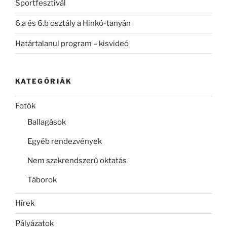
Sportfesztivál
6.a és 6.b osztály a Hinkó-tanyán
Határtalanul program – kisvideó
KATEGÓRIÁK
Fotók
Ballagások
Egyéb rendezvények
Nem szakrendszerű oktatás
Táborok
Hírek
Pályázatok