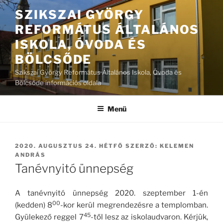
Tartalomhoz
SZIKSZAI GYÖRGY
REFORMÁTUS ÁLTALÁNOS
ISKOLA, ÓVODA ÉS
BÖLCSŐDE
Szikszai György Református Általános Iskola, Óvoda és
Bölcsőde információs oldala
Menü
BEKÜLDVE:
2020. AUGUSZTUS 24. HÉTFŐ
SZERZŐ:
KELEMEN
ANDRÁS
Tanévnyitó ünnepség
A tanévnyitó ünnepség 2020. szeptember 1-én
00
(kedden) 8
-kor kerül megrendezésre a templomban.
45
Gyülekező reggel 7
-től lesz az iskolaudvaron. Kérjük,