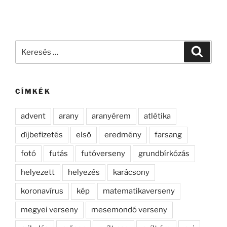
Keresés
Keresé
a
következő
kifejezésre:
CÍMKÉK
advent
arany
aranyérem
atlétika
díjbefizetés
első
eredmény
farsang
fotó
futás
futóverseny
grundbírkózás
helyezett
helyezés
karácsony
koronavírus
kép
matematikaverseny
megyei verseny
mesemondó verseny