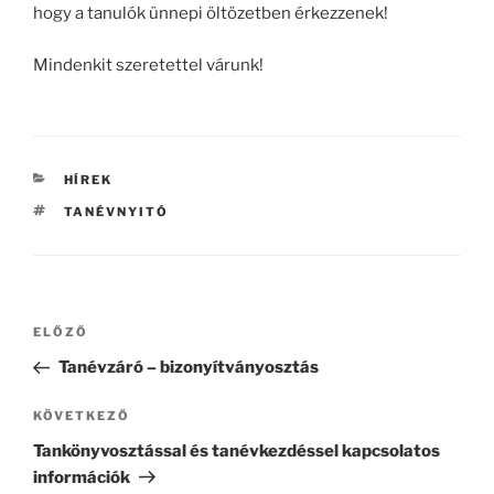
hogy a tanulók ünnepi öltözetben érkezzenek!
Mindenkit szeretettel várunk!
KATEGÓRIÁK
HÍREK
CÍMKÉK
TANÉVNYITÓ
Bejegyzés
Korábbi
ELŐZŐ
navigáció
bejegyzés
Tanévzáró – bizonyítványosztás
Következő
KÖVETKEZŐ
bejegyzés
Tankönyvosztással és tanévkezdéssel kapcsolatos
információk