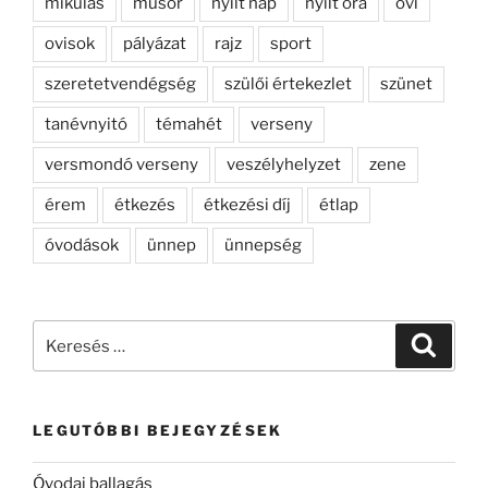
mikulás
műsor
nyílt nap
nyílt óra
ovi
ovisok
pályázat
rajz
sport
szeretetvendégség
szülői értekezlet
szünet
tanévnyitó
témahét
verseny
versmondó verseny
veszélyhelyzet
zene
érem
étkezés
étkezési díj
étlap
óvodások
ünnep
ünnepség
Keresés
Keresé
a
következő
kifejezésre:
LEGUTÓBBI BEJEGYZÉSEK
Óvodai ballagás