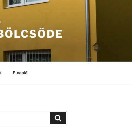
S
 BÖLCSŐDE
k
E-napló
Keresés