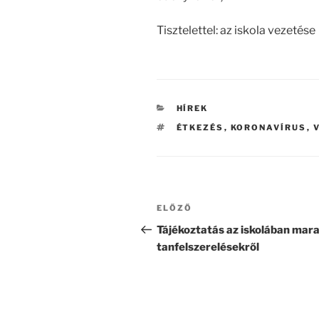
Tisztelettel: az iskola vezetése
KATEGÓRIÁK
HÍREK
CÍMKÉK
ÉTKEZÉS
,
KORONAVÍRUS
,
Bejegyzés
Korábbi
ELŐZŐ
navigáció
bejegyzés
Tájékoztatás az iskolában mar
tanfelszerelésekről