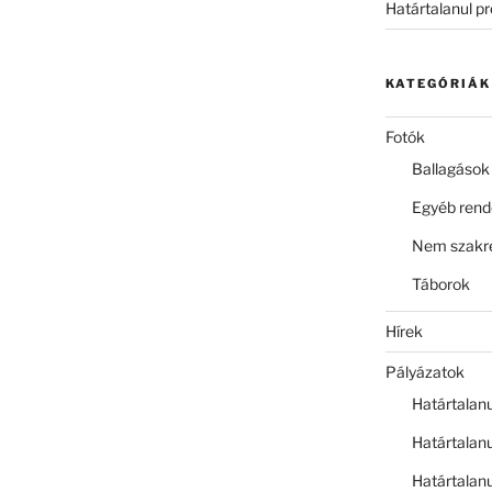
Határtalanul p
KATEGÓRIÁK
Fotók
Ballagások
Egyéb ren
Nem szakre
Táborok
Hírek
Pályázatok
Határtalan
Határtalan
Határtalan