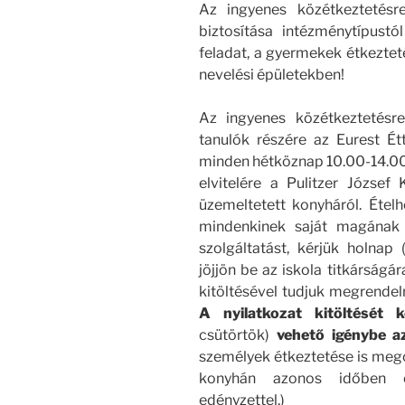
Az ingyenes közétkeztetésr
biztosítása intézménytípustó
feladat, a gyermekek étkeztet
nevelési épületekben!
Az ingyenes közétkeztetésre
tanulók részére az Eurest Ét
minden hétköznap 10.00-14.00 
elvitelére a Pulitzer József
üzemeltetett konyháról. Ételh
mindenkinek saját magának 
szolgáltatást, kérjük holnap
jöjjön be az iskola titkárságá
kitöltésével tudjuk megrendeln
A nyilatkozat kitöltését 
csütörtök)
vehető igénybe a
személyek étkeztetése is mego
konyhán azonos időben e
edényzettel.)