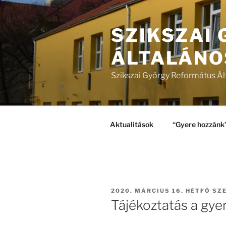
Tartalomhoz
SZIKSZAI
ÁLTALÁNO
Szikszai György Református Ál
Aktualitások
“Gyere hozzánk
BEKÜLDVE:
2020. MÁRCIUS 16. HÉTFŐ
SZ
Tájékoztatás a gye