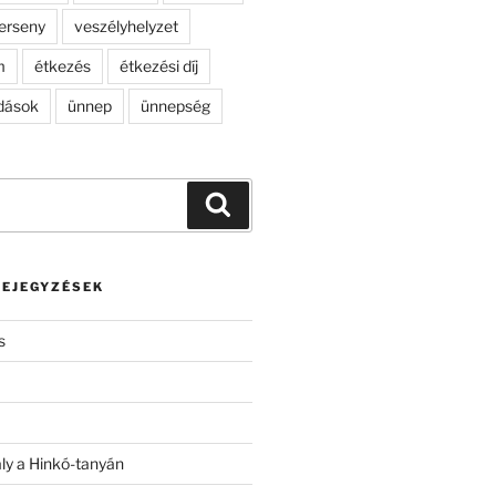
erseny
veszélyhelyzet
m
étkezés
étkezési díj
dások
ünnep
ünnepség
Keresés
BEJEGYZÉSEK
s
ály a Hinkó-tanyán