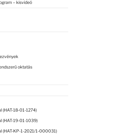
rogram – kisvideó
dezvények
ndszerű oktatás
ul (HAT-18-01-1274)
ul (HAT-19-01-1039)
ul (HAT-KP-1-2021/1-000031)