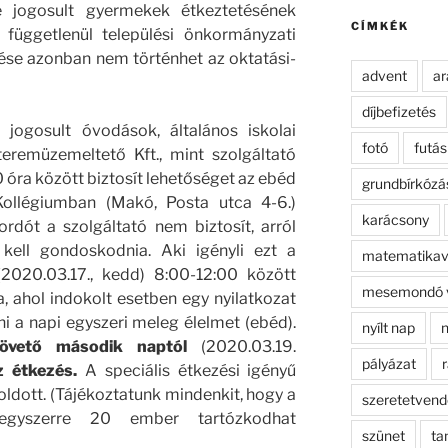
kifejezésre:
e jogosult gyermekek étkeztetésének
CÍMKÉK
l függetlenül települési önkormányzati
ése azonban nem történhet az oktatási-
advent
ar
díjbefizetés
 jogosult óvodások, általános iskolai
fotó
futás
teremüzemeltető Kft., mint szolgáltató
óra között biztosít lehetőséget az ebéd
grundbírkózá
 Kollégiumban (Makó, Posta utca 4-6.)
karácsony
ordót a szolgáltató nem biztosít, arról
kell gondoskodnia. Aki igényli ezt a
matematikav
 (2020.03.17., kedd) 8:00-12:00 között
mesemondó 
ra, ahol indokolt esetben egy nyilatkozat
i a napi egyszeri meleg élelmet (ebéd).
nyílt nap
n
követő második naptól
(2020.03.19.
pályázat
r
z étkezés.
A speciális étkezési igényű
ldott. (Tájékoztatunk mindenkit, hogy a
szeretetven
gyszerre 20 ember tartózkodhat
szünet
ta