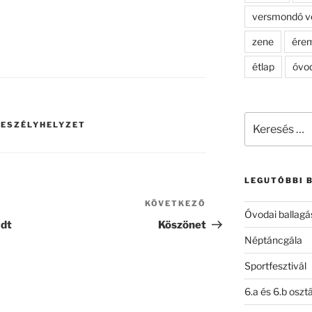
versmondó v
zene
ére
étlap
óvo
Keresés
VESZÉLYHELYZET
a
következő
kifejezésre:
LEGUTÓBBI 
KÖVETKEZŐ
Következő
Óvodai ballagá
bejegyzés
adt
Köszönet
Néptáncgála
Sportfesztivál
6.a és 6.b oszt