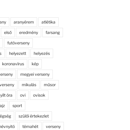
any
aranyérem
atlétika
első
eredmény
farsang
futóverseny
s
helyezett
helyezés
koronavírus
kép
erseny
megyei verseny
verseny
mikulás
műsor
yílt óra
ovi
ovisok
ajz
sport
dégség
szülői értekezlet
névnyitó
témahét
verseny