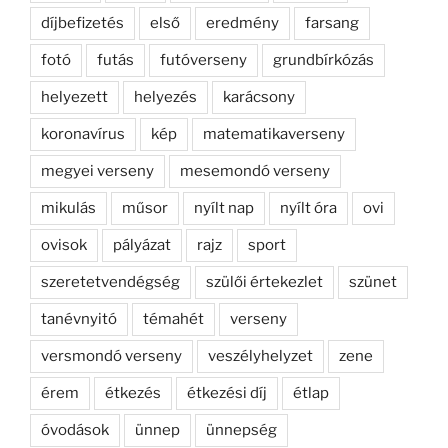
díjbefizetés
első
eredmény
farsang
fotó
futás
futóverseny
grundbírkózás
helyezett
helyezés
karácsony
koronavírus
kép
matematikaverseny
megyei verseny
mesemondó verseny
mikulás
műsor
nyílt nap
nyílt óra
ovi
ovisok
pályázat
rajz
sport
szeretetvendégség
szülői értekezlet
szünet
tanévnyitó
témahét
verseny
versmondó verseny
veszélyhelyzet
zene
érem
étkezés
étkezési díj
étlap
óvodások
ünnep
ünnepség