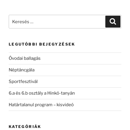
Keresés
Keresé
a
következő
kifejezésre:
LEGUTÓBBI BEJEGYZÉSEK
Óvodai ballagás
Néptáncgála
Sportfesztivál
6.a és 6.b osztály a Hinkó-tanyán
Határtalanul program – kisvideó
KATEGÓRIÁK