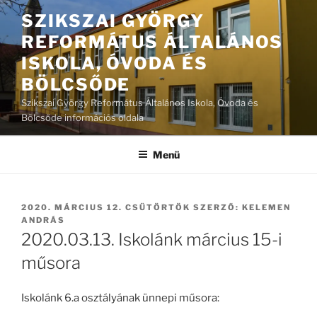
Tartalomhoz
SZIKSZAI GYÖRGY
REFORMÁTUS ÁLTALÁNOS
ISKOLA, ÓVODA ÉS
BÖLCSŐDE
Szikszai György Református Általános Iskola, Óvoda és
Bölcsőde információs oldala
Menü
BEKÜLDVE:
2020. MÁRCIUS 12. CSÜTÖRTÖK
SZERZŐ:
KELEMEN
ANDRÁS
2020.03.13. Iskolánk március 15-i
műsora
Iskolánk 6.a osztályának ünnepi műsora: