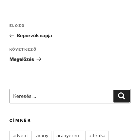
Bejegyzés
Korábbi
ELŐZŐ
navigáció
bejegyzés
Beporzók napja
Következő
KÖVETKEZŐ
bejegyzés
Megelőzés
Keresés
Keresé
a
következő
kifejezésre:
CÍMKÉK
advent
arany
aranyérem
atlétika