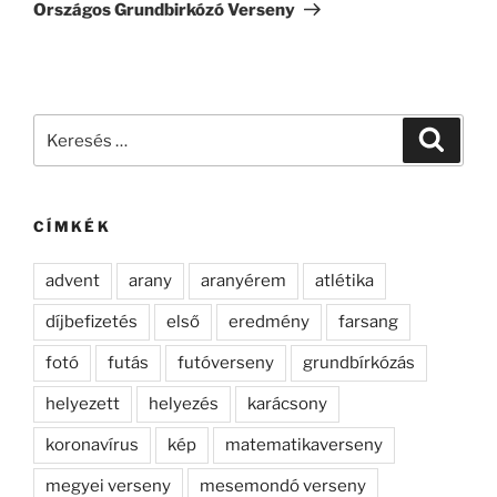
bejegyzés
Országos Grundbirkózó Verseny
Keresés
Keresé
a
következő
kifejezésre:
CÍMKÉK
advent
arany
aranyérem
atlétika
díjbefizetés
első
eredmény
farsang
fotó
futás
futóverseny
grundbírkózás
helyezett
helyezés
karácsony
koronavírus
kép
matematikaverseny
megyei verseny
mesemondó verseny