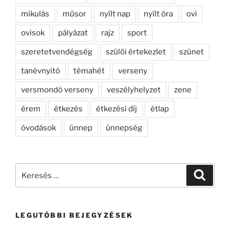
mikulás
műsor
nyílt nap
nyílt óra
ovi
ovisok
pályázat
rajz
sport
szeretetvendégség
szülői értekezlet
szünet
tanévnyitó
témahét
verseny
versmondó verseny
veszélyhelyzet
zene
érem
étkezés
étkezési díj
étlap
óvodások
ünnep
ünnepség
Keresés
Keresé
a
következő
kifejezésre:
LEGUTÓBBI BEJEGYZÉSEK