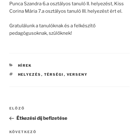
Punca Szandra 6.a osztályos tanuló II. helyezést, Kiss
Corina Mária 7.a osztályos tanuló III. helyezést ért el.
Gratulálunk a tanulóknak és a felkészítő
pedagógusoknak, szülőknek!
KATEGÓRIÁK
HÍREK
CÍMKÉK
HELYEZÉS
,
TÉRSÉGI
,
VERSENY
Bejegyzés
Korábbi
ELŐZŐ
navigáció
bejegyzés
Étkezési díj befizetése
Következő
KÖVETKEZŐ