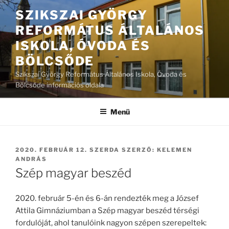
Tartalomhoz
SZIKSZAI GYÖRGY
REFORMÁTUS ÁLTALÁNOS
ISKOLA, ÓVODA ÉS
BÖLCSŐDE
Szikszai György Református Általános Iskola, Óvoda és
Bölcsőde információs oldala
Menü
BEKÜLDVE:
2020. FEBRUÁR 12. SZERDA
SZERZŐ:
KELEMEN
ANDRÁS
Szép magyar beszéd
2020. február 5-én és 6-án rendezték meg a József
Attila Gimnáziumban a Szép magyar beszéd térségi
fordulóját, ahol tanulóink nagyon szépen szerepeltek: