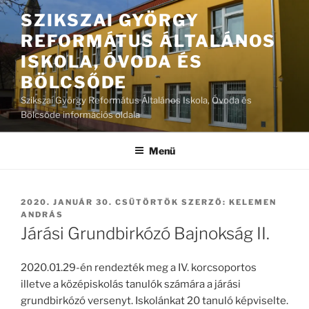
Tartalomhoz
SZIKSZAI GYÖRGY
REFORMÁTUS ÁLTALÁNOS
ISKOLA, ÓVODA ÉS
BÖLCSŐDE
Szikszai György Református Általános Iskola, Óvoda és
Bölcsőde információs oldala
Menü
BEKÜLDVE:
2020. JANUÁR 30. CSÜTÖRTÖK
SZERZŐ:
KELEMEN
ANDRÁS
Járási Grundbirkózó Bajnokság II.
2020.01.29-én rendezték meg a IV. korcsoportos
illetve a középiskolás tanulók számára a járási
grundbirkózó versenyt. Iskolánkat 20 tanuló képviselte.