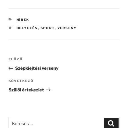
KATEGÓRIÁK
HÍREK
CÍMKÉK
HELYEZÉS
,
SPORT
,
VERSENY
Bejegyzés
Korábbi
ELŐZŐ
navigáció
bejegyzés
Szépkiejtési verseny
Következő
KÖVETKEZŐ
bejegyzés
Szülői értekezlet
Keresés
Keresé
a