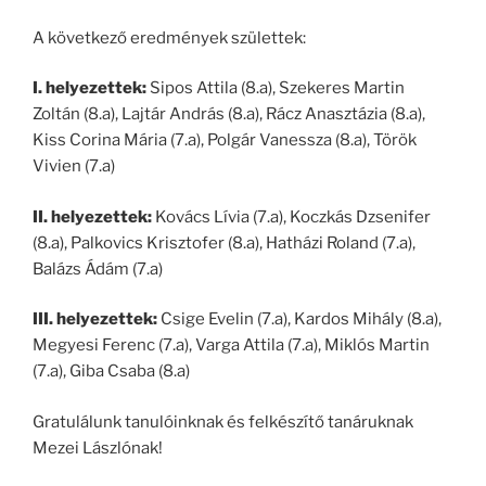
A következő eredmények születtek:
I. helyezettek:
Sipos Attila (8.a), Szekeres Martin
Zoltán (8.a), Lajtár András (8.a), Rácz Anasztázia (8.a),
Kiss Corina Mária (7.a), Polgár Vanessza (8.a), Török
Vivien (7.a)
II. helyezettek:
Kovács Lívia (7.a), Koczkás Dzsenifer
(8.a), Palkovics Krisztofer (8.a), Hatházi Roland (7.a),
Balázs Ádám (7.a)
III. helyezettek:
Csige Evelin (7.a), Kardos Mihály (8.a),
Megyesi Ferenc (7.a), Varga Attila (7.a), Miklós Martin
(7.a), Giba Csaba (8.a)
Gratulálunk tanulóinknak és felkészítő tanáruknak
Mezei Lászlónak!