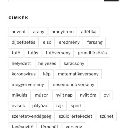
következő
kifejezésre:
CÍMKÉK
advent
arany
aranyérem
atlétika
díjbefizetés
első
eredmény
farsang
fotó
futás
futóverseny
grundbírkózás
helyezett
helyezés
karácsony
koronavírus
kép
matematikaverseny
megyei verseny
mesemondó verseny
mikulás
műsor
nyílt nap
nyílt óra
ovi
ovisok
pályázat
rajz
sport
szeretetvendégség
szülői értekezlet
szünet
tanévnyitó
témahét
verseny