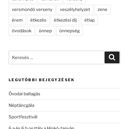
versmondó verseny
veszélyhelyzet
zene
érem
étkezés
étkezési díj
étlap
óvodások
ünnep
ünnepség
Keresés
Keresé
a
következő
kifejezésre:
LEGUTÓBBI BEJEGYZÉSEK
Óvodai ballagás
Néptáncgála
Sportfesztivál
6.a és 6.b osztály a Hinkó-tanyán