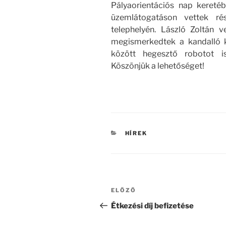
Pályaorientációs nap kereté
üzemlátogatáson vettek r
telephelyén. László Zoltán v
megismerkedtek a kandalló 
között hegesztő robotot i
Köszönjük a lehetőséget!
KATEGÓRIÁK
HÍREK
Bejegyzés
Korábbi
ELŐZŐ
navigáció
bejegyzés
Étkezési díj befizetése