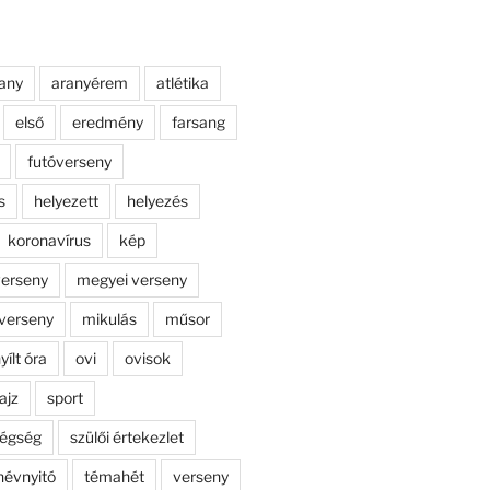
any
aranyérem
atlétika
első
eredmény
farsang
futóverseny
s
helyezett
helyezés
koronavírus
kép
erseny
megyei verseny
verseny
mikulás
műsor
yílt óra
ovi
ovisok
ajz
sport
dégség
szülői értekezlet
névnyitó
témahét
verseny