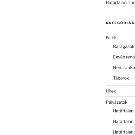
Határtalanul p
KATEGÓRIÁK
Fotók
Ballagások
Egyéb ren
Nem szakre
Táborok
Hírek
Pályázatok
Határtalan
Határtalan
Határtalan