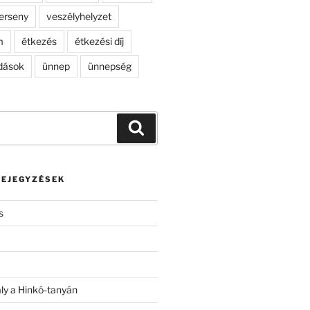
erseny
veszélyhelyzet
m
étkezés
étkezési díj
dások
ünnep
ünnepség
Keresés
BEJEGYZÉSEK
s
ály a Hinkó-tanyán