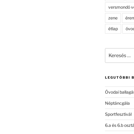
versmondó v
zene
ére
étlap
óvo
Keresés
a
következő
kifejezésre:
LEGUTÓBBI 
Óvodai ballagá
Néptáncgála
Sportfesztivál
6.a és 6.b oszt