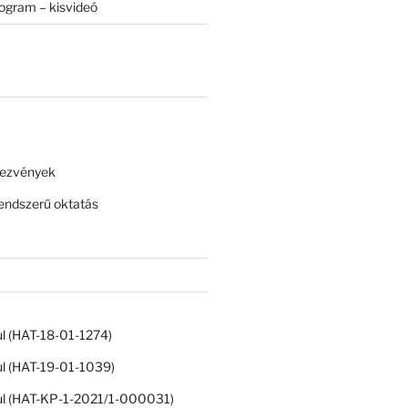
rogram – kisvideó
dezvények
ndszerű oktatás
ul (HAT-18-01-1274)
ul (HAT-19-01-1039)
ul (HAT-KP-1-2021/1-000031)