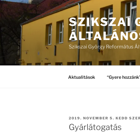
Tartalomhoz
SZIKSZAI
ÁLTALÁNO
Szikszai György Református Ál
Aktualitások
“Gyere hozzánk
BEKÜLDVE:
2019. NOVEMBER 5. KEDD
SZE
Gyárlátogatás