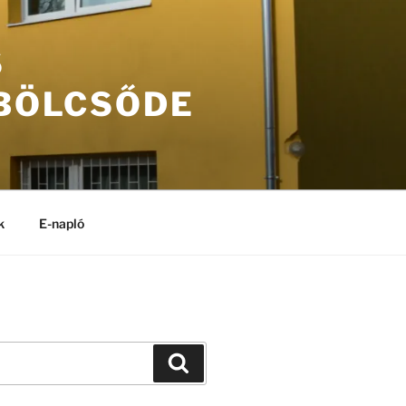
S
 BÖLCSŐDE
k
E-napló
Keresés