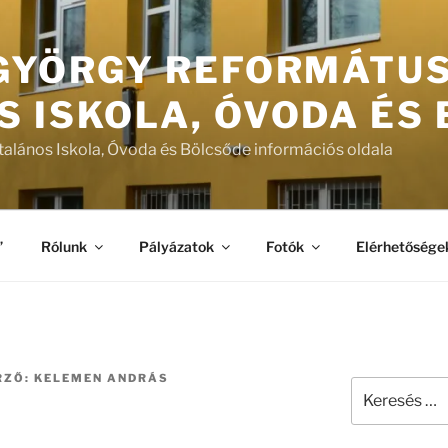
 GYÖRGY REFORMÁTU
S ISKOLA, ÓVODA ÉS
talános Iskola, Óvoda és Bölcsőde információs oldala
”
Rólunk
Pályázatok
Fotók
Elérhetősége
RZŐ:
KELEMEN ANDRÁS
Keresés
a
következő